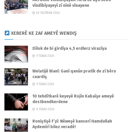
vîndîbîyayeyî zî nînê vînayene
20 HEZÎRAN 2026
XEBERÊ KE ZAF AMEYÊ WENDIŞ
Dîlok de bi girdîya 4,5 erdlerz virazîya
9 TEBAX 2026
Welatijê Wanî: Ganî qanûn pratîk de zî bêro
caardiş
9 TEBAX 2026
10 tehdîtkarê keyeyê Rojîn Kabaîşe ameyê
destbendkerdene
8 TEBAX 2026
Roniştişê F’yî: Nêweşê kanserî Hamdullah
Aydemîrî bilez veradê!