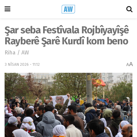
Şar seba Festîvala Rojbîyayîşê
Rayberê Şarê Kurdî kom beno
Riha / AW
A
3 NÎSAN 2026 - 11:12
A