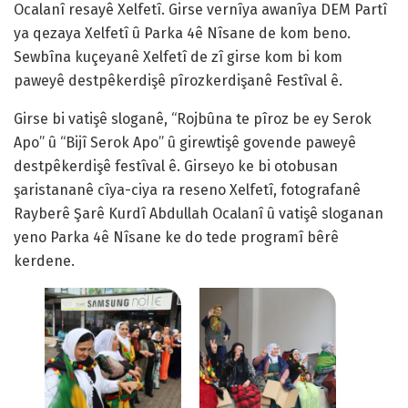
Ocalanî resayê Xelfetî. Girse vernîya awanîya DEM Partî
ya qezaya Xelfetî û Parka 4ê Nîsane de kom beno.
Sewbîna kuçeyanê Xelfetî de zî girse kom bi kom
paweyê destpêkerdişê pîrozkerdişanê Festîval ê.
Girse bi vatişê sloganê, “Rojbûna te pîroz be ey Serok
Apo” û “Bijî Serok Apo” û girewtişê govende paweyê
destpêkerdişê festîval ê. Girseyo ke bi otobusan
şaristananê cîya-ciya ra reseno Xelfetî, fotografanê
Rayberê Şarê Kurdî Abdullah Ocalanî û vatişê sloganan
yeno Parka 4ê Nîsane ke do tede programî bêrê
kerdene.