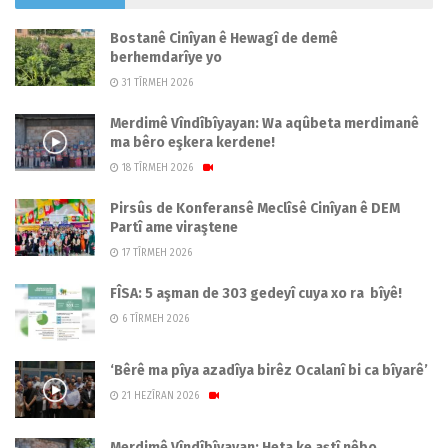
Bostanê Cinîyan ê Hewagî de demê
berhemdarîye yo
31 TÎRMEH 2026
Merdimê Vîndîbîyayan: Wa aqûbeta merdimanê
ma bêro eşkera kerdene!
18 TÎRMEH 2026
Pirsûs de Konferansê Meclîsê Cinîyan ê DEM
Partî ame viraştene
17 TÎRMEH 2026
FÎSA: 5 aşman de 303 gedeyî cuya xo ra bîyê!
6 TÎRMEH 2026
‘Bêrê ma pîya azadîya birêz Ocalanî bi ca bîyarê’
21 HEZÎRAN 2026
Merdimê Vîndîbîyayan: Heta ke aştî nêbo