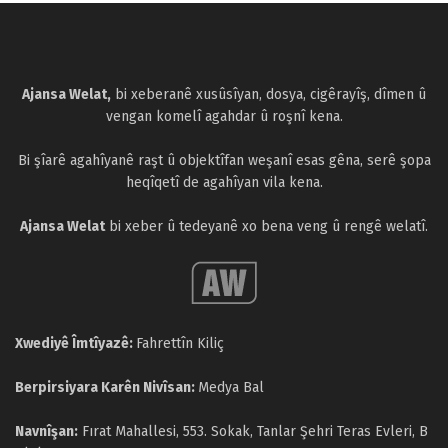
Ajansa Welat,
bi xeberanê xusûsîyan, dosya, cigêrayîş, dîmen û
vengan komelî agahdar û roşnî kena.
Bi şîarê agahîyanê raşt û objektîfan weşanî esas gêna, serê şopa
heqîqetî de agahîyan vila kena.
Ajansa Welat
bi xeber û tedeyanê xo bena veng û rengê welatî.
Xwediyê Îmtîyazê:
Fahrettîn Kiliç
Berpirsiyara Karên Nivîsan:
Medya Bal
Navnîşan:
Fırat Mahallesi, 553. Sokak, Tanlar Şehri Teras Evleri, B