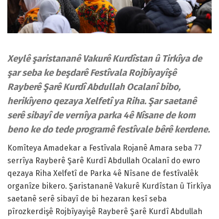
Xeylê şaristananê Vakurê Kurdîstan û Tirkîya de
şar seba ke beşdarê Festîvala Rojbîyayîşê
Rayberê Şarê Kurdî Abdullah Ocalanî bibo,
herikîyeno qezaya Xelfetî ya Riha. Şar saetanê
serê sibayî de vernîya parka 4ê Nîsane de kom
beno ke do tede programê festîvale bêrê kerdene.
Komîteya Amadekar a Festîvala Rojanê Amara seba 77
serrîya Rayberê Şarê Kurdî Abdullah Ocalanî do ewro
qezaya Riha Xelfetî de Parka 4ê Nîsane de festîvalêk
organîze bikero. Şaristananê Vakurê Kurdîstan û Tirkîya
saetanê serê sibayî de bi hezaran kesî seba
pîrozkerdişê Rojbîyayişê Rayberê Şarê Kurdî Abdullah