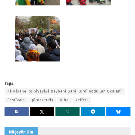
Tags:
4ê Nîsane Rojbîyayîşê Rayberê Şarê Kurdî Abdullah Ocalanî
Festîvale
pîrozkerdiş
Riha
xelfeti
Nûçeyên
Din