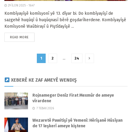
29 ÎLON 2025 - 16:47
Kombîyayîşê komîsyonî yê 13. dîyar bi. Do kombîyayîşî de
sazgehê huqûqî û huqûqnasî bêrê goşdarîkerdene. Kombîyayîşê
Komîsyonê Waûbirayî û Piştîdayîşê ...
READ MORE
1
2
…
24
XEBERÊ KE ZAF AMEYÊ WENDIŞ
Rojnameger Denîz Firat Mexmûr de ameye
vîrardene
7 TEBAX 2026
Wezaretê Pawitişî yê Yemenî: Hêrîşanê Hûsîyan
de 17 leşkerî ameye kiştene