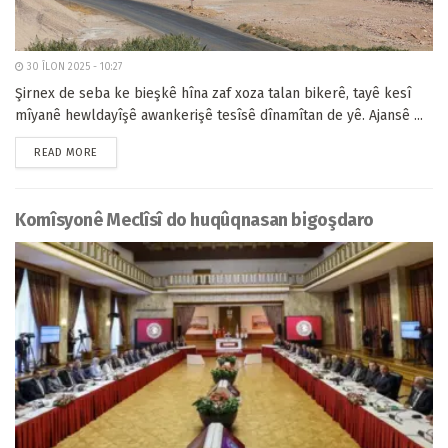
30 ÎLON 2025 - 10:27
Şirnex de seba ke bieşkê hîna zaf xoza talan bikerê, tayê kesî
mîyanê hewldayîşê awankerişê tesîsê dînamîtan de yê. Ajansê ...
READ MORE
Komîsyonê Meclîsî do huqûqnasan bigoşdaro