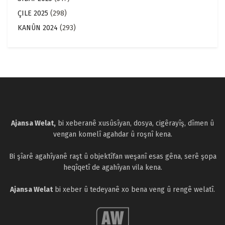
ÇILE 2025
(298)
KANÛN 2024
(293)
Ajansa Welat,
bi xeberanê xusûsîyan, dosya, cigêrayîş, dîmen û
vengan komelî agahdar û roşnî kena.
Bi şîarê agahîyanê raşt û objektîfan weşanî esas gêna, serê şopa
heqîqetî de agahîyan vila kena.
Ajansa Welat
bi xeber û tedeyanê xo bena veng û rengê welatî.