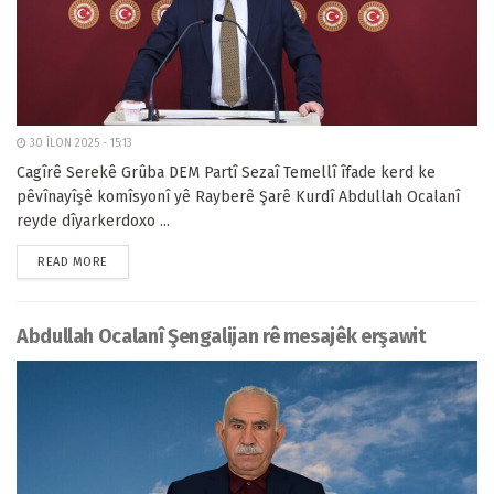
30 ÎLON 2025 - 15:13
Cagîrê Serekê Grûba DEM Partî Sezaî Temellî îfade kerd ke
pêvînayîşê komîsyonî yê Rayberê Şarê Kurdî Abdullah Ocalanî
reyde dîyarkerdoxo ...
READ MORE
Abdullah Ocalanî Şengalijan rê mesajêk erşawit