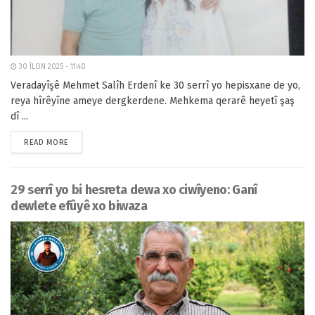
30 ÎLON 2025 - 11:40
Veradayîşê Mehmet Salîh Erdenî ke 30 serrî yo hepisxane de yo,
reya hîrêyîne ameye dergkerdene. Mehkema qerarê heyetî şaş
dî ...
READ MORE
29 serrî yo bi hesreta dewa xo ciwîyeno: Ganî
dewlete efûyê xo biwaza