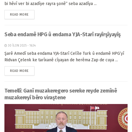
bi hêvî ver bi azadîye rayra şonê” seba azadîya ...
READ MORE
Seba endamê HPG û endama YJA-Starî rayîrşîyayîş
30 ÎLON 2025 - 16:34
Şarê Amedî seba endama YJA-Starî Celîle Turk û endamê HPG’yî
Ridvan Çelenk ke tarîxanê cîyayan de herêma Zap de cuya ...
READ MORE
Temellî: Ganî muzakeregero sereke reyde zemînê
muzakereyî bêro viraştene