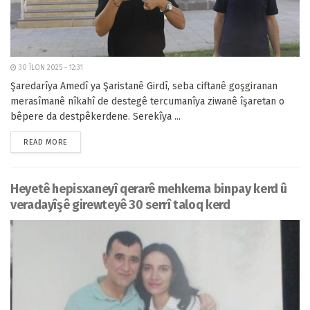
30 ÎLON 2025 - 12:31
Şaredarîya Amedî ya Şaristanê Girdî, seba ciftanê goşgiranan
merasîmanê nîkahî de destegê tercumanîya ziwanê îşaretan o
bêpere da destpêkerdene. Serekîya ...
READ MORE
Heyetê hepisxaneyî qerarê mehkema binpay kerd û
veradayîşê girewteyê 30 serrî taloq kerd