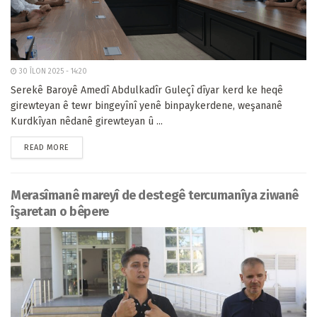
30 ÎLON 2025 - 14:20
Serekê Baroyê Amedî Abdulkadîr Guleçî dîyar kerd ke heqê
girewteyan ê tewr bingeyînî yenê binpaykerdene, weşananê
Kurdkîyan nêdanê girewteyan û ...
READ MORE
Merasîmanê mareyî de destegê tercumanîya ziwanê
îşaretan o bêpere