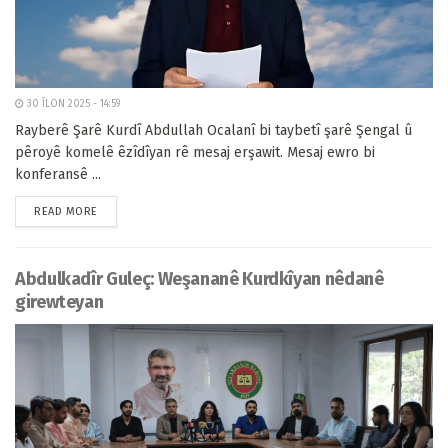
30 ÎLON 2025 - 14:59
Rayberê Şarê Kurdî Abdullah Ocalanî bi taybetî şarê Şengal û
pêroyê komelê êzîdîyan rê mesaj erşawit. Mesaj ewro bi
konferansê ...
READ MORE
Abdulkadîr Guleç: Weşananê Kurdkîyan nêdanê
girewteyan