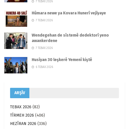
7 TEBAX 2026
Hûmara newe ya Kovara Hunerî vejîyaye
7 TEBAX 2026
Wendegehan de sîstemê dedektorî yeno
awankerdene
7 TEBAX 2026
Husîyan 30 leşkerê Yemenî kiştê
6 TEBAX 2026
ARŞÎV
TEBAX 2026
(82)
TÎRMEH 2026
(406)
HEZÎRAN 2026
(336)