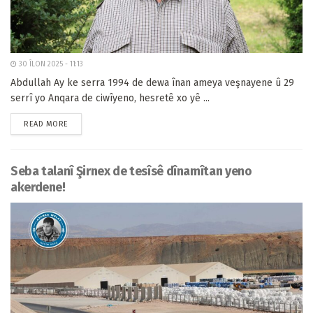
30 ÎLON 2025 - 11:13
Abdullah Ay ke serra 1994 de dewa înan ameya veşnayene û 29
serrî yo Anqara de ciwîyeno, hesretê xo yê ...
READ MORE
Seba talanî Şirnex de tesîsê dînamîtan yeno
akerdene!