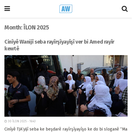
Month:
ÎLON 2025
Cinîyê Wanijî seba rayîrşîyayîşî ver bi Amed rayîr
kewtê
30 ÎLON 2025 - 16:43
Cinîyê TJA’yijî seba ke beşdarê rayîrşîyayîşo ke do bi sloganê “Ma