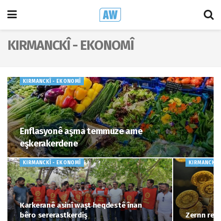
KIRMANCKÎ - EKONOMÎ
KIRMANCKÎ - EKONOMÎ
Enflasyonê aşma temmuze ame
eşkerakerdene
KIRMANCKÎ - EKONOMÎ
KIRMANCKÎ 
Karkeranê asinî waşt heqdestê înan
bêro sererastkerdiş
Zernn reyn