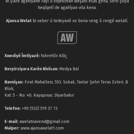
Bi şîarê agahîyanê raşt û objektîfan weşanî esas gêna, serê şopa
heqîqetî de agahîyan vila kena.
Ajansa Welat
bi xeber û tedeyanê xo bena veng û rengê welatî.
Xwediyê Îmtîyazê:
Fahrettîn Kiliç
Berpirsiyara Karên Nivîsan:
Medya Bal
Navnîşan:
Fırat Mahallesi, 553. Sokak, Tanlar Şehri Teras Evleri, B
Blok,
Kat: 5 - No: 40, Kayapınar, Diyarbakır
Telefon:
+90 (532) 519 37 73
E-mail:
awelatnavend@gmail.com
Malper:
www.ajansawelat1.com