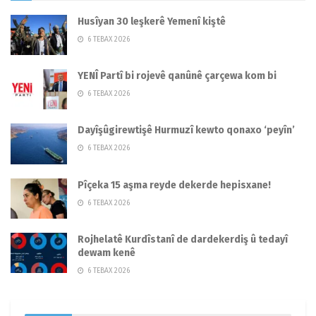
Husîyan 30 leşkerê Yemenî kiştê
6 TEBAX 2026
YENÎ Partî bi rojevê qanûnê çarçewa kom bi
6 TEBAX 2026
Dayîşûgirewtişê Hurmuzî kewto qonaxo ‘peyîn’
6 TEBAX 2026
Pîçeka 15 aşma reyde dekerde hepisxane!
6 TEBAX 2026
Rojhelatê Kurdîstanî de dardekerdiş û tedayî
dewam kenê
6 TEBAX 2026