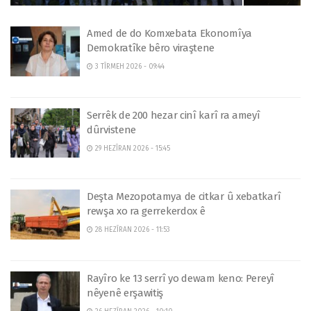
Amed de do Komxebata Ekonomîya
Demokratîke bêro viraştene
3 TÎRMEH 2026 - 09:44
Serrêk de 200 hezar cinî karî ra ameyî
dûrvistene
29 HEZÎRAN 2026 - 15:45
Deşta Mezopotamya de citkar û xebatkarî
rewşa xo ra gerrekerdox ê
28 HEZÎRAN 2026 - 11:53
Rayîro ke 13 serrî yo dewam keno: Pereyî
nêyenê erşawitiş