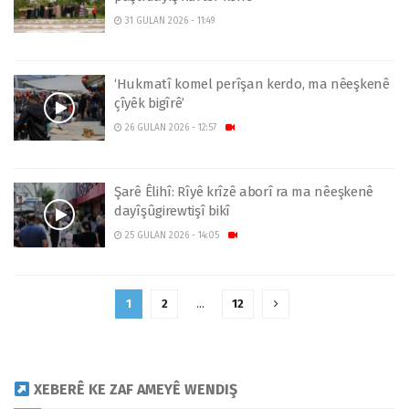
31 GULAN 2026 - 11:49
‘Hukmatî komel perîşan kerdo, ma nêeşkenê
çîyêk bigîrê’
26 GULAN 2026 - 12:57
Şarê Êlihî: Rîyê krîzê aborî ra ma nêeşkenê
dayîşûgirewtişî bikî
25 GULAN 2026 - 14:05
1
2
…
12
XEBERÊ KE ZAF AMEYÊ WENDIŞ