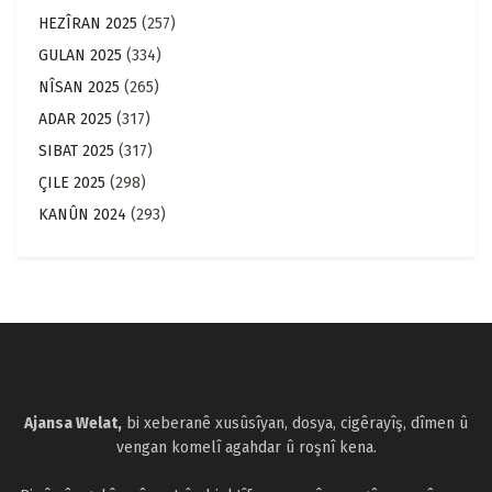
HEZÎRAN 2025
(257)
GULAN 2025
(334)
NÎSAN 2025
(265)
ADAR 2025
(317)
SIBAT 2025
(317)
ÇILE 2025
(298)
KANÛN 2024
(293)
Ajansa Welat,
bi xeberanê xusûsîyan, dosya, cigêrayîş, dîmen û
vengan komelî agahdar û roşnî kena.