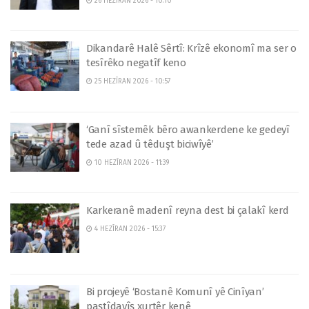
26 HEZÎRAN 2026 - 10:10
Dikandarê Halê Sêrtî: Krîzê ekonomî ma ser o
tesîrêko negatîf keno
25 HEZÎRAN 2026 - 10:57
‘Ganî sîstemêk bêro awankerdene ke gedeyî
tede azad û têduşt biciwîyê’
10 HEZÎRAN 2026 - 11:39
Karkeranê madenî reyna dest bi çalakî kerd
4 HEZÎRAN 2026 - 15:37
Bi projeyê ‘Bostanê Komunî yê Cinîyan’
paştîdayîş xurtêr kenê