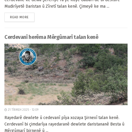
Mudirîyetê Daristan û Zîretî talan kenê. Çimeyê ke ma ...
READ MORE
Cerdevanî herêma Mêrgûmarî talan kenê
21 TÎRMEH 2025 - 12:09
Rayedarê dewlete û cedevanî pîya xozaya Şirnexî talan kenê.
Cerdevanî bi çimdarîya rayedaranê dewlete daristananê Besta û
Mêrgûmarî birnenê û ...