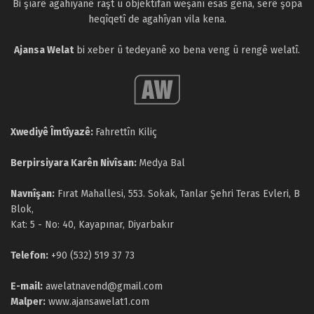
Bi şîarê agahîyanê raşt û objektîfan weşanî esas gêna, serê şopa
heqîqetî de agahîyan vila kena.
Ajansa Welat
bi xeber û tedeyanê xo bena veng û rengê welatî.
Xwediyê Îmtîyazê:
Fahrettîn Kiliç
Berpirsiyara Karên Nivîsan:
Medya Bal
Navnîşan:
Fırat Mahallesi, 553. Sokak, Tanlar Şehri Teras Evleri, B
Blok,
Kat: 5 - No: 40, Kayapınar, Diyarbakır
Telefon:
+90 (532) 519 37 73
E-mail:
awelatnavend@gmail.com
Malper:
www.ajansawelat1.com