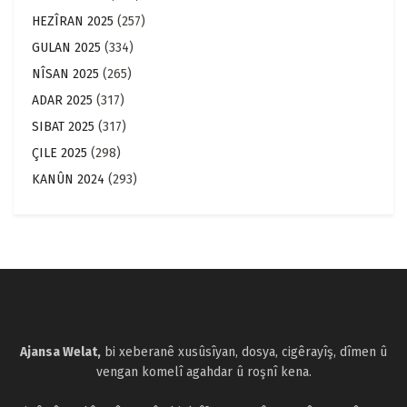
HEZÎRAN 2025
(257)
GULAN 2025
(334)
NÎSAN 2025
(265)
ADAR 2025
(317)
SIBAT 2025
(317)
ÇILE 2025
(298)
KANÛN 2024
(293)
Ajansa Welat,
bi xeberanê xusûsîyan, dosya, cigêrayîş, dîmen û
vengan komelî agahdar û roşnî kena.