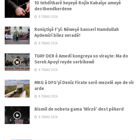
10 tehdîtkarê keyeyê Rojîn Kabaîşe ameyê
destbendkerdene
8 TEBAX 2026
Roniştişê F’yî: Nêweşê kanserî Hamdullah
Aydemîrî bilez veradê!
8 TEBAX 2026
TUAY-DER ê Amedî kongreya xo viraşte: Ma do
Serek Apoyî reyde serbikewê
8 TEBAX 2026
MKG û DFG’yî Denîz Firate serê mezelê aye de vîr
arde
8 TEBAX 2026
Bismil de nobeta gama ‘Wirzê’ dest pêkerd
8 TEBAX 2026