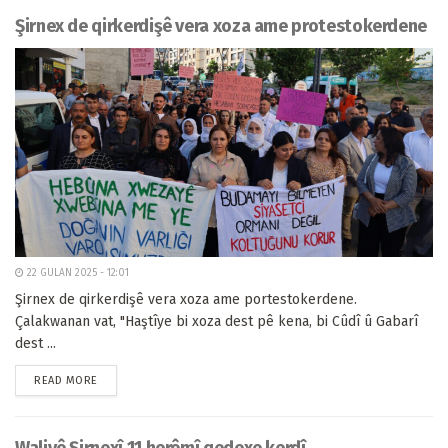
Şirnex de qirkerdişê vera xoza ame protestokerdene
22 GULAN 2025 - 12:01
Şirnex de qirkerdişê vera xoza ame portestokerdene.
Çalakwanan vat, "Haştîye bi xoza dest pê kena, bi Cûdî û Gabarî
dest ...
READ MORE