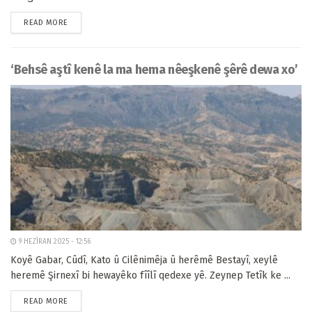
READ MORE
‘Behsê aştî kenê la ma hema nêeşkenê şêrê dewa xo’
9 HEZÎRAN 2025 - 12:56
Koyê Gabar, Cûdî, Kato û Cilênimêja û herêmê Bestayî, xeylê
heremê Şirnexî bi hewayêko fîîlî qedexe yê. Zeynep Tetîk ke ...
READ MORE