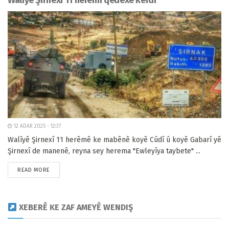
Waliyê Şirnexî 11 herêmî qedexe kerdî
12 ADAR 2025 - 12:37
Walîyê Şirnexî 11 herêmê ke mabênê koyê Cûdî û koyê Gabarî yê
Şirnexî de manenê, reyna sey herema "Ewleyîya taybete" ...
READ MORE
XEBERÊ KE ZAF AMEYÊ WENDIŞ