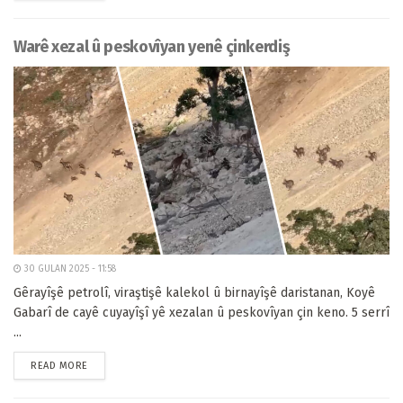
Warê xezal û peskovîyan yenê çinkerdiş
30 GULAN 2025 - 11:58
Gêrayîşê petrolî, viraştişê kalekol û birnayîşê daristanan, Koyê
Gabarî de cayê cuyayîşî yê xezalan û peskovîyan çin keno. 5 serrî
...
READ MORE