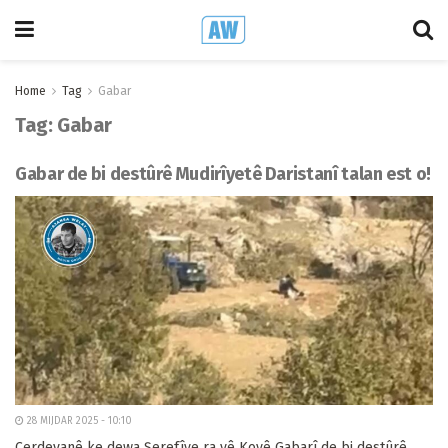
Home
Tag
Gabar
Tag:
Gabar
Gabar de bi destûrê Mudirîyetê Daristanî talan est o!
28 MIJDAR 2025 - 10:10
Cerdevanê ke dewa Şerefîye ra yê Koyê Gabarî de bi destûrê