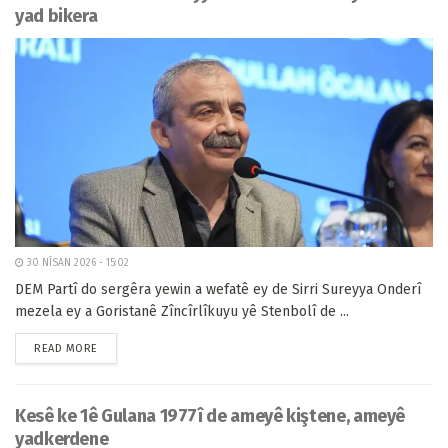
yad bikera
30 NÎSAN 2026 - 15:02
DEM Partî do sergêra yewin a wefatê ey de Sirri Sureyya Onderî
mezela ey a Goristanê Zîncîrlîkuyu yê Stenbolî de ...
READ MORE
Kesê ke 1ê Gulana 1977î de ameyê kiştene, ameyê
yadkerdene