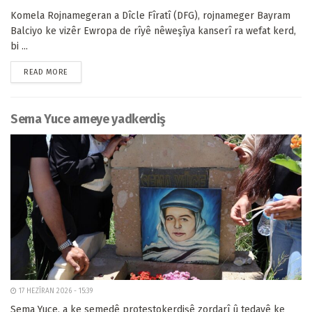
Komela Rojnamegeran a Dîcle Fîratî (DFG), rojnameger Bayram
Balciyo ke vizêr Ewropa de rîyê nêweşîya kanserî ra wefat kerd,
bi ...
READ MORE
Sema Yuce ameye yadkerdiş
17 HEZÎRAN 2026 - 15:39
Sema Yuce, a ke semedê protestokerdişê zordarî û tedayê ke