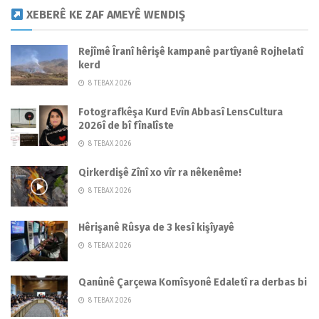
XEBERÊ KE ZAF AMEYÊ WENDIŞ
Rejîmê Îranî hêrişê kampanê partîyanê Rojhelatî
kerd
8 TEBAX 2026
Fotografkêşa Kurd Evîn Abbasî LensCultura
2026î de bî fînalîste
8 TEBAX 2026
Qirkerdişê Zînî xo vîr ra nêkenême!
8 TEBAX 2026
Hêrişanê Rûsya de 3 kesî kişîyayê
8 TEBAX 2026
Qanûnê Çarçewa Komîsyonê Edaletî ra derbas bi
8 TEBAX 2026