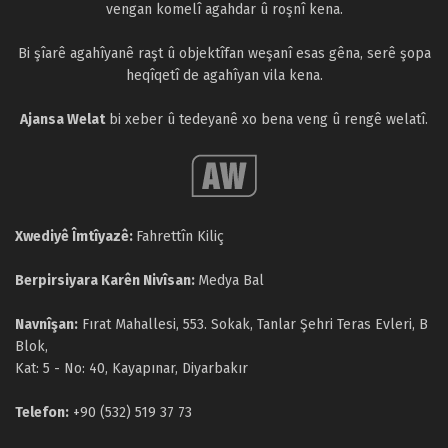
vengan komelî agahdar û roşnî kena.
Bi şîarê agahîyanê raşt û objektîfan weşanî esas gêna, serê şopa
heqîqetî de agahîyan vila kena.
Ajansa Welat
bi xeber û tedeyanê xo bena veng û rengê welatî.
Xwediyê Îmtîyazê:
Fahrettîn Kiliç
Berpirsiyara Karên Nivîsan:
Medya Bal
Navnîşan:
Fırat Mahallesi, 553. Sokak, Tanlar Şehri Teras Evleri, B
Blok,
Kat: 5 - No: 40, Kayapınar, Diyarbakır
Telefon:
+90 (532) 519 37 73