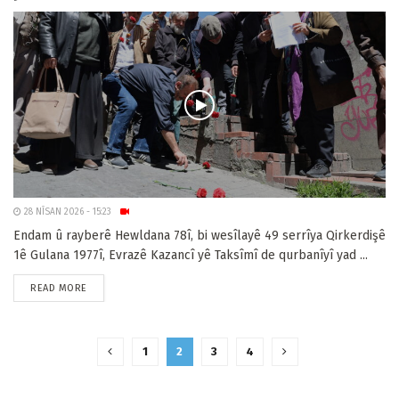
28 NÎSAN 2026 - 15:23
Endam û rayberê Hewldana 78î, bi wesîlayê 49 serrîya Qirkerdişê
1ê Gulana 1977î, Evrazê Kazancî yê Taksîmî de qurbanîyî yad ...
READ MORE
1
2
3
4