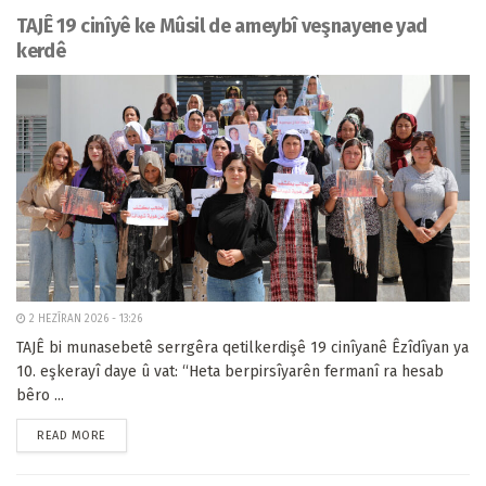
TAJÊ 19 cinîyê ke Mûsil de ameybî veşnayene yad
kerdê
2 HEZÎRAN 2026 - 13:26
TAJÊ bi munasebetê serrgêra qetilkerdişê 19 cinîyanê Êzîdîyan ya
10. eşkerayî daye û vat: “Heta berpirsîyarên fermanî ra hesab
bêro ...
READ MORE