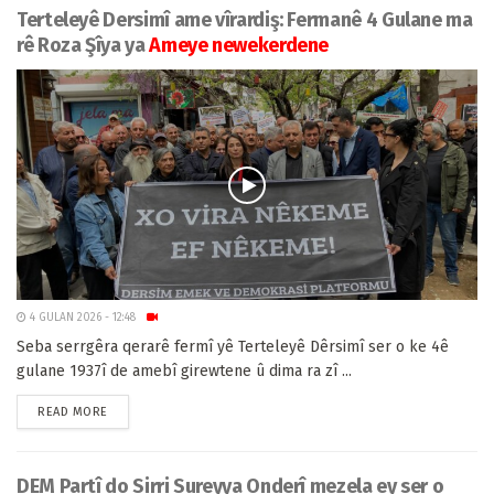
Terteleyê Dersimî ame vîrardiş: Fermanê 4 Gulane ma
rê Roza Şîya ya
Ameye newekerdene
4 GULAN 2026 - 12:48
Seba serrgêra qerarê fermî yê Terteleyê Dêrsimî ser o ke 4ê
gulane 1937î de amebî girewtene û dima ra zî ...
READ MORE
DEM Partî do Sirri Sureyya Onderî mezela ey ser o