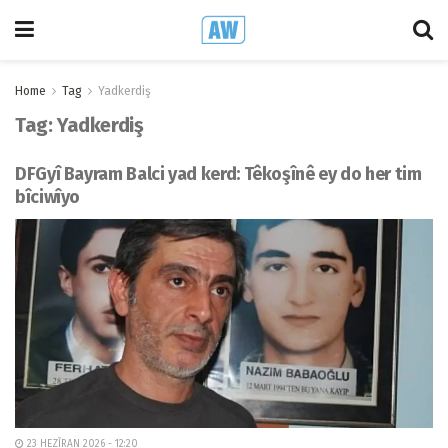
Home
Tag
Yadkerdiş
Tag:
Yadkerdiş
DFGyî Bayram Balci yad kerd: Têkoşînê ey do her tim
bîciwîyo
23 HEZÎRAN 2026 - 12:20