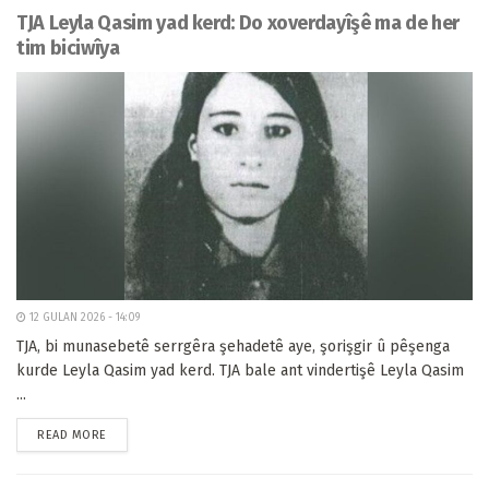
TJA Leyla Qasim yad kerd: Do xoverdayîşê ma de her
tim biciwîya
12 GULAN 2026 - 14:09
TJA, bi munasebetê serrgêra şehadetê aye, şorişgir û pêşenga
kurde Leyla Qasim yad kerd. TJA bale ant vindertişê Leyla Qasim
...
READ MORE