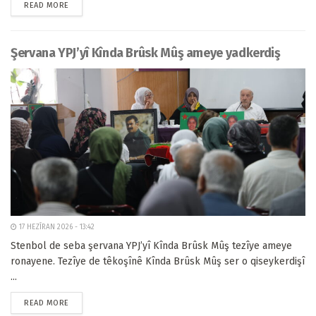
READ MORE
Şervana YPJ’yî Kînda Brûsk Mûş ameye yadkerdiş
17 HEZÎRAN 2026 - 13:42
Stenbol de seba şervana YPJ’yî Kînda Brûsk Mûş tezîye ameye
ronayene. Tezîye de têkoşînê Kînda Brûsk Mûş ser o qiseykerdişî
...
READ MORE