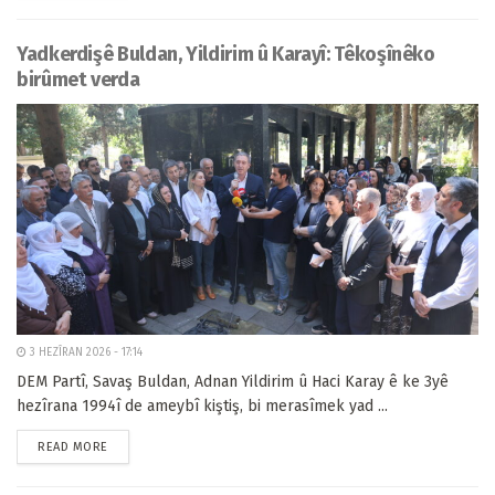
Yadkerdişê Buldan, Yildirim û Karayî: Têkoşînêko
birûmet verda
3 HEZÎRAN 2026 - 17:14
DEM Partî, Savaş Buldan, Adnan Yildirim û Haci Karay ê ke 3yê
hezîrana 1994î de ameybî kiştiş, bi merasîmek yad ...
READ MORE