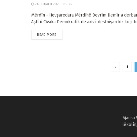
24 COTMEH 2025 - 09:25
Mêrdîn - Hevşaredara Mêrdînê Devrîm Demîr a derba
Aştî û Civaka Demokratîk de axivî, destnîşan kir ku ji bo
READ MORE
1
Ajansa 
lêkolîn