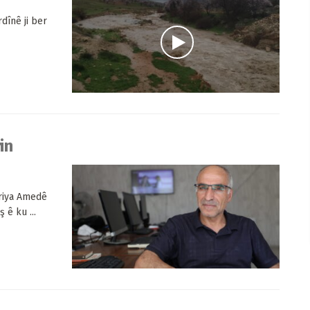
dînê ji ber
in
riya Amedê
 ê ku ...