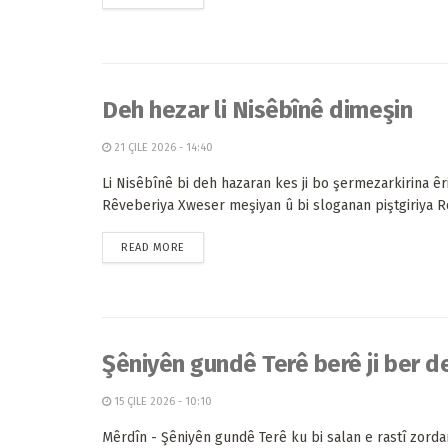
Deh hezar li Nisêbînê dimeşin
21 ÇILE 2026 - 14:40
Li Nisêbînê bi deh hazaran kes ji bo şermezarkirina êri
Rêveberiya Xweser meşiyan û bi sloganan piştgiriya Roj
READ MORE
Şêniyên gundê Terê berê ji ber de
15 ÇILE 2026 - 10:10
Mêrdîn - Şêniyên gundê Terê ku bi salan e rastî zorda