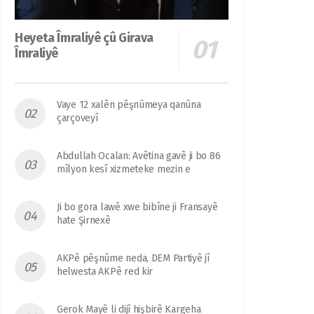
Heyeta Îmraliyê çû Girava
Îmraliyê
Vaye 12 xalên pêşnûmeya qanûna
çarçoveyî
Abdullah Ocalan: Avêtina gavê ji bo 86
mîlyon kesî xizmeteke mezin e
Ji bo gora lawê xwe bibîne ji Fransayê
hate Şirnexê
AKPê pêşnûme neda, DEM Partiyê jî
helwesta AKPê red kir
Gerok Mayê li dijî hişbirê Kargeha