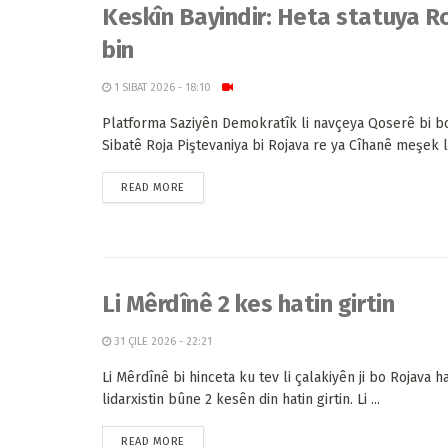
Keskîn Bayindir: Heta statuya R
bin
1 SIBAT 2026 - 18:10
Platforma Saziyên Demokratîk li navçeya Qoserê bi b
Sibatê Roja Piştevaniya bi Rojava re ya Cîhanê meşek li 
READ MORE
Li Mêrdînê 2 kes hatin girtin
31 ÇILE 2026 - 22:21
Li Mêrdînê bi hinceta ku tev li çalakiyên ji bo Rojava h
lidarxistin bûne 2 kesên din hatin girtin. Li ...
READ MORE