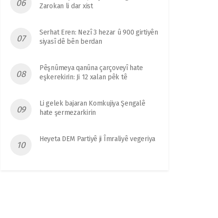
Zarokan li dar xist
Serhat Eren: Nezî 3 hezar û 900 girtiyên
siyasî dê bên berdan
Pêşnûmeya qanûna çarçoveyî hate
eşkerekirin: Ji 12 xalan pêk tê
Li gelek bajaran Komkujiya Şengalê
hate şermezarkirin
Heyeta DEM Partiyê ji Îmraliyê vegeriya