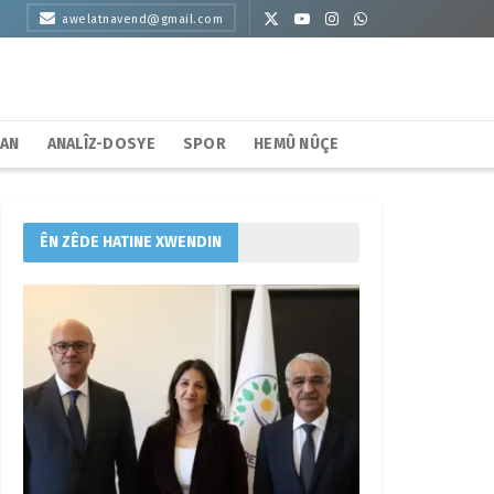
awelatnavend@gmail.com
HAN
ANALÎZ-DOSYE
SPOR
HEMÛ NÛÇE
ÊN ZÊDE HATINE XWENDIN