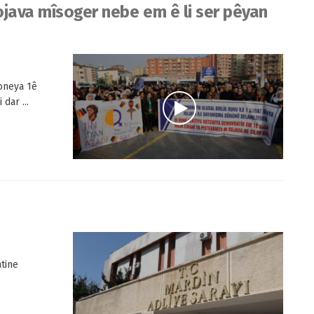
ojava mîsoger nebe em ê li ser pêyan
oneya 1ê
dar ...
atine