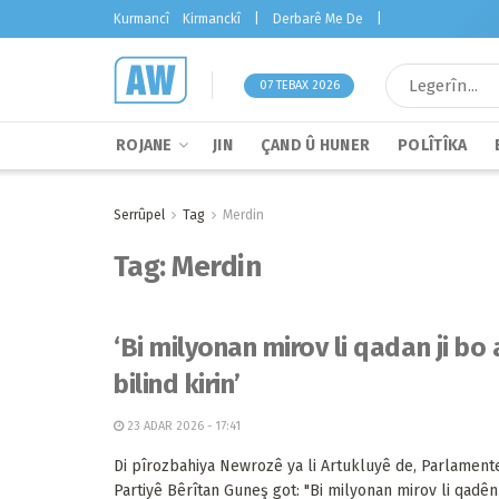
Kurmancî
Kirmanckî
|
Derbarê Me De
|
07 TEBAX 2026
ROJANE
JIN
ÇAND Û HUNER
POLÎTÎKA
Serrûpel
Tag
Merdin
Tag:
Merdin
‘Bi milyonan mirov li qadan ji b
bilind kirin’
23 ADAR 2026 - 17:41
Di pîrozbahiya Newrozê ya li Artukluyê de, Parlamen
Partiyê Bêrîtan Guneş got: "Bi milyonan mirov li qad