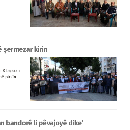
ê şermezar kirin
i 8 bajaran
 pirsîn. ...
an bandorê li pêvajoyê dike’