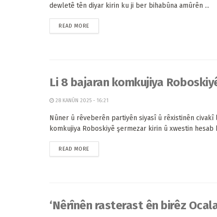
dewletê tên diyar kirin ku ji ber bihabûna amûrên ...
READ MORE
Li 8 bajaran komkujiya Roboskiy
28 KANÛN 2025 - 16:21
Nûner û rêveberên partiyên siyasî û rêxistinên civakî l
komkujiya Roboskiyê şermezar kirin û xwestin hesab bê
READ MORE
‘Nêrînên rasterast ên birêz Ocal