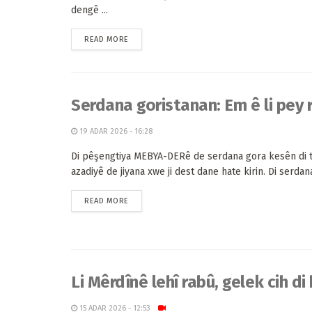
dengê ...
READ MORE
Serdana goristanan: Em ê li pey 
19 ADAR 2026 - 16:28
Di pêşengtiya MEBYA-DERê de serdana gora kesên di 
azadiyê de jiyana xwe ji dest dane hate kirin. Di serdana
READ MORE
Li Mêrdînê lehî rabû, gelek cih d
15 ADAR 2026 - 12:53