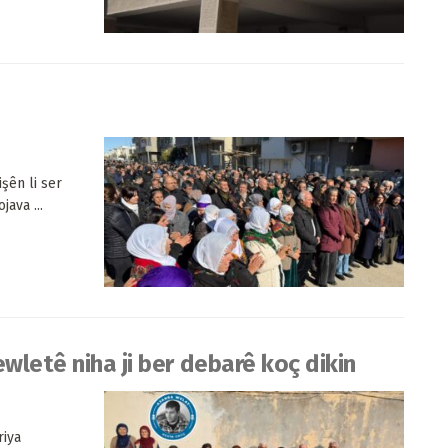
şên li ser
ava ...
wletê niha ji ber debarê koç dikin
riya