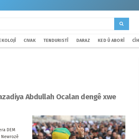
EKOLOJÎ
CIVAK
TENDURISTÎ
DARAZ
KED Û ABORÎ
CÎ
o azadiya Abdullah Ocalan dengê xwe
tera DEM
ên Newrozê