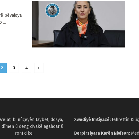
rê pêvajoya
 ...
2
3
4
Welat, bi nûçeyên taybet, dosya,
Xwediyê Îmtîyazê:
Fahrettîn Kiliç
, dîmen û deng civakê agahdar û
ronî dike.
Berpirsiyara Karên Nivîsan:
Med