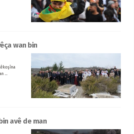
rêça wan bin
têkoşîna
n ...
i bin avê de man