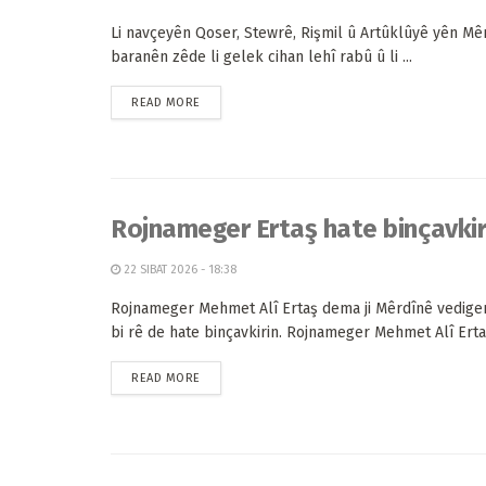
Li navçeyên Qoser, Stewrê, Rişmil û Artûklûyê yên Mêr
baranên zêde li gelek cihan lehî rabû û li ...
READ MORE
Rojnameger Ertaş hate binçavkir
22 SIBAT 2026 - 18:38
Rojnameger Mehmet Alî Ertaş dema ji Mêrdînê vedige
bi rê de hate binçavkirin. Rojnameger Mehmet Alî Ertaş
READ MORE