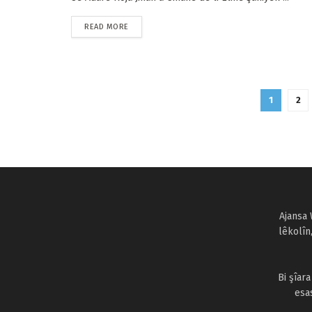
READ MORE
1
2
Ajansa 
lêkolîn
Bi şîar
esa