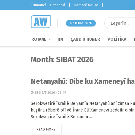
Kurmancî
Kirmanckî
|
Derbarê Me De
|
07 TEBAX 2026
ROJANE
JIN
ÇAND Û HUNER
POLÎTÎKA
Month:
SIBAT 2026
Netanyahû: Dibe ku Xameneyî ha
28 SIBAT 2026 - 23:49
Serokwezîrê Îsraîlê Benjamîn Netanyahû anî ziman ku
kuştina rêberê olî yê Îranê Elî Xameneyî zêdetir dibin
Serokwezîrê Îsraîlê Benjamîn ...
READ MORE