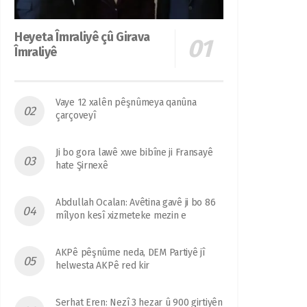
Heyeta Îmraliyê çû Girava
Îmraliyê
Vaye 12 xalên pêşnûmeya qanûna
çarçoveyî
Ji bo gora lawê xwe bibîne ji Fransayê
hate Şirnexê
Abdullah Ocalan: Avêtina gavê ji bo 86
mîlyon kesî xizmeteke mezin e
AKPê pêşnûme neda, DEM Partiyê jî
helwesta AKPê red kir
Serhat Eren: Nezî 3 hezar û 900 girtiyên