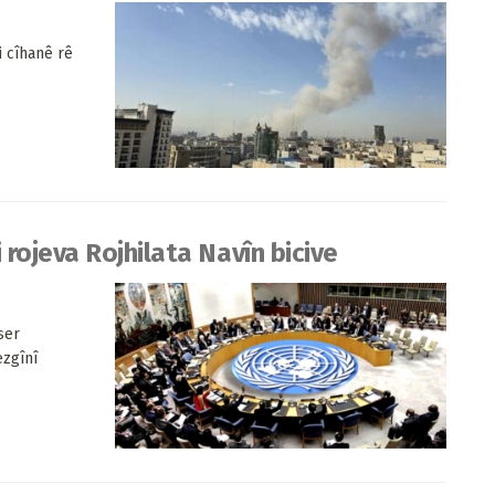
i cîhanê rê
rojeva Rojhilata Navîn bicive
ser
ezgînî