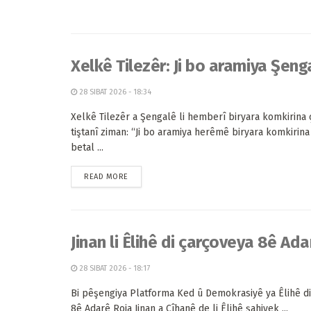
Xelkê Tilezêr: Ji bo aramiya Şeng
28 SIBAT 2026 - 18:34
Xelkê Tilezêr a Şengalê li hemberî biryara komkirina
tiştanî ziman: “Ji bo aramiya herêmê biryara komkirin
betal ...
READ MORE
Jinan li Êlihê di çarçoveya 8ê Adar
28 SIBAT 2026 - 18:17
Bi pêşengiya Platforma Ked û Demokrasiyê ya Êlihê d
8ê Adarê Roja Jinan a Cîhanê de li Êlihê şahiyek ...