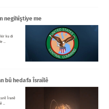
n negihîştiye me
ir ku di
 ...
n bû hedafa Îsraîlê
kurê Îranê
 ...