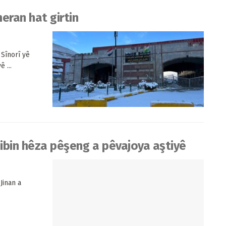
meran hat girtin
 Sînorî yê
 ...
bibin hêza pêşeng a pêvajoya aştiyê
Jinan a