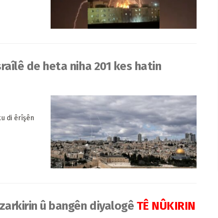
sraîlê de heta niha 201 kes hatin
u di êrîşên
azarkirin û bangên diyalogê
TÊ NÛKIRIN