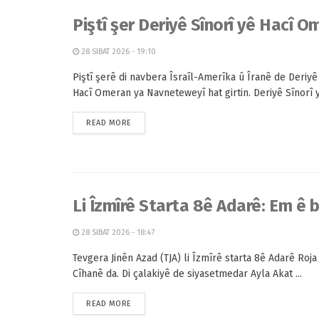
Piştî şer Deriyê Sînorî yê Hacî O
28 SIBAT 2026 - 19:10
Piştî şerê di navbera Îsraîl-Amerîka û Îranê de Deriyê
Hacî Omeran ya Navneteweyî hat girtin. Deriyê Sînorî yê
READ MORE
Li Îzmîrê Starta 8ê Adarê: Em ê 
28 SIBAT 2026 - 18:47
Tevgera Jinên Azad (TJA) li Îzmîrê starta 8ê Adarê Roja 
Cîhanê da. Di çalakiyê de siyasetmedar Ayla Akat ...
READ MORE