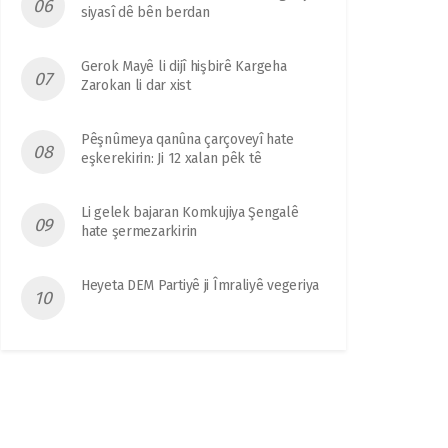
siyasî dê bên berdan
Gerok Mayê li dijî hişbirê Kargeha
Zarokan li dar xist
Pêşnûmeya qanûna çarçoveyî hate
eşkerekirin: Ji 12 xalan pêk tê
Li gelek bajaran Komkujiya Şengalê
hate şermezarkirin
Heyeta DEM Partiyê ji Îmraliyê vegeriya