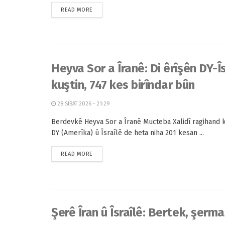
READ MORE
Heyva Sor a Îranê: Di êrîşên DY-Î
kuştin, 747 kes birîndar bûn
28 SIBAT 2026 - 21:29
Berdevkê Heyva Sor a Îranê Mucteba Xalidî ragihand k
DY (Amerîka) û Îsraîlê de heta niha 201 kesan ...
READ MORE
Şerê Îran û Îsraîlê: Bertek, şerm