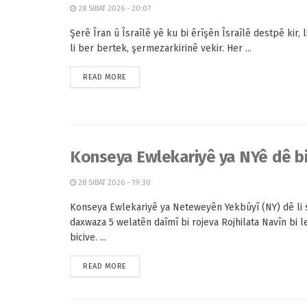
28 SIBAT 2026 - 20:07
Şerê Îran û Îsraîlê yê ku bi êrîşên Îsraîlê destpê kir, l
li ber bertek, şermezarkirinê vekir. Her ...
READ MORE
Konseya Ewlekariyê ya NYê dê bi 
28 SIBAT 2026 - 19:30
Konseya Ewlekariyê ya Neteweyên Yekbûyî (NY) dê li 
daxwaza 5 welatên daîmî bi rojeva Rojhilata Navîn bi l
bicive. ...
READ MORE