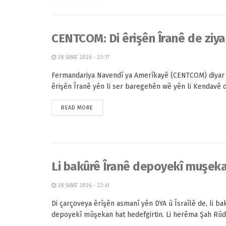
CENTCOM: Di êrişên Îranê de ziya
28 SIBAT 2026 - 23:17
Fermandariya Navendî ya Amerîkayê (CENTCOM) diyar k
êrişên Îranê yên li ser baregehên wê yên li Kendavê de
READ MORE
Li bakûrê Îranê depoyekî muşeka
28 SIBAT 2026 - 22:41
Di çarçoveya êrîşên asmanî yên DYA û Îsraîlê de, li ba
depoyekî mûşekan hat hedefgirtin. Li herêma Şah Rûdê