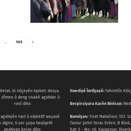
…
105
Welat, bi nûçeyên taybet, dosya,
Xwediyê Îmtîyazê:
Fahrettîn Kiliç
, dîmen û deng civakê agahdar û
ronî dike.
Berpirsiyara Karên Nivîsan:
Med
a agahiyên rast û objektif weşanê
Navnîşan:
Fırat Mahallesi, 553. S
s digire, li ser şopa heqîqetê
Tanlar Şehri Teras Evleri, B Blok,
agahiyan belav dike.
Kat: 5 - No: 40, Kayapınar, Diyarb