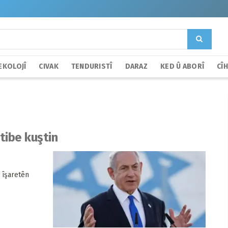
EKOLOJÎ
CIVAK
TENDURISTÎ
DARAZ
KED Û ABORÎ
CÎ
tibe kuştin
 îşaretên
.