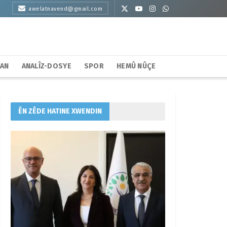
awelatnavend@gmail.com
HAN
ANALÎZ-DOSYE
SPOR
HEMÛ NÛÇE
ÊN ZÊDE HATINE XWENDIN