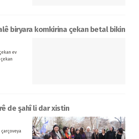
alê biryara komkirina çekan betal bikin
 çekan ev
a çekan
ê de şahî li dar xistin
i çarçoveya