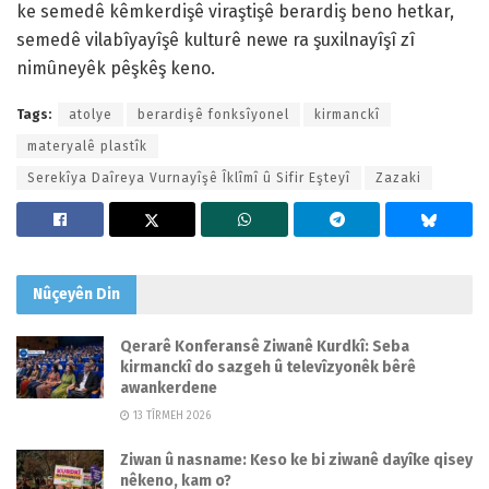
ke semedê kêmkerdişê viraştişê berardiş beno hetkar,
semedê vilabîyayîşê kulturê newe ra şuxilnayîşî zî
nimûneyêk pêşkêş keno.
Tags:
atolye
berardişê fonksîyonel
kirmanckî
materyalê plastîk
Serekîya Daîreya Vurnayîşê Îklîmî û Sifir Eşteyî
Zazaki
Nûçeyên
Din
Qerarê Konferansê Ziwanê Kurdkî: Seba
kirmanckî do sazgeh û televîzyonêk bêrê
awankerdene
13 TÎRMEH 2026
Ziwan û nasname: Keso ke bi ziwanê dayîke qisey
nêkeno, kam o?