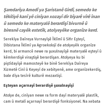
Şaredarîya Amedî ya Şaristanê Girdî, semedo ke
têkiliyê kanî yê cinîyan xozayî dir bîyarê vîrê înan
û semedo ke materyalê berardişî bivurnê û
biresnê cayêk estetîk, atolyeyêke organîze kerd.
Serekîya Daîreya Vurnayîşê Îklîmî û Sifir Eşteyî,
Dibistana Îklîmî ya Agroekolojî de atolyeyêk organîze
kerd, bi armancê newe ra şuxulnayîşê materyalê eşteyî û
kêmkerdişê viraştişê berardişan. Atolyeya ku bi
piştîdayîşê mamosteyê ke binê Serekîya Daîreya
Xizmetê Cinî û Keyeyî de xebityenê, ame organîzekerdiş,
bale dîya tesîrê kulturê mezaxtişî.
Eşteyan açarnayî berardişê şuxulnayîşî
Atolye de, cinîyan newe ra form dayî materyalê plastîk,
cam û metalî açarnayî berardişê fonksiyonel. Na xebata