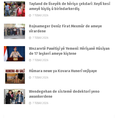
Tayland de lîseyêk de hêrişo çekdarî: Xeylî kesî
ameyê kiştiş û birîndarkerdiş
7 TEBAX 2026
Rojnameger Denîz Firat Mexmûr de ameye
vîrardene
7 TEBAX 2026
Wezaretê Pawitişî yê Yemenî: Hêrîşanê Hûsîyan
de 17 leşkerî ameye kiştene
7 TEBAX 2026
Hûmara newe ya Kovara Hunerî vejîyaye
7 TEBAX 2026
Wendegehan de sîstemê dedektorî yeno
awankerdene
7 TEBAX 2026