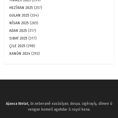
TÎRMEH 2025
(299)
HEZÎRAN 2025
(257)
GULAN 2025
(334)
NÎSAN 2025
(265)
ADAR 2025
(317)
SIBAT 2025
(317)
ÇILE 2025
(298)
KANÛN 2024
(293)
Ajansa Welat,
bi xeberanê xusûsîyan, dosya, cigêrayîş, dîmen û
vengan komelî agahdar û roşnî kena.