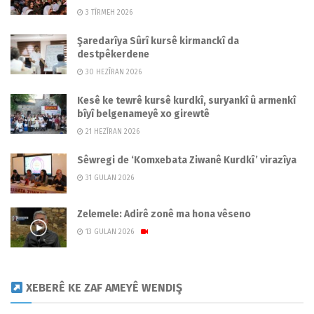
3 TÎRMEH 2026
Şaredarîya Sûrî kursê kirmanckî da
destpêkerdene
30 HEZÎRAN 2026
Kesê ke tewrê kursê kurdkî, suryankî û armenkî
bîyî belgenameyê xo girewtê
21 HEZÎRAN 2026
Sêwregi de ‘Komxebata Ziwanê Kurdkî’ virazîya
31 GULAN 2026
Zelemele: Adirê zonê ma hona vêseno
13 GULAN 2026
XEBERÊ KE ZAF AMEYÊ WENDIŞ