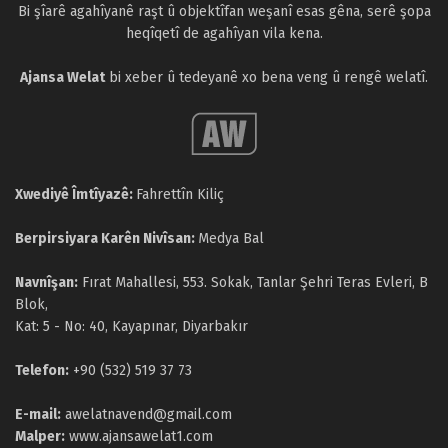
Bi şîarê agahîyanê raşt û objektîfan weşanî esas gêna, serê şopa
heqîqetî de agahîyan vila kena.
Ajansa Welat
bi xeber û tedeyanê xo bena veng û rengê welatî.
Xwediyê Îmtîyazê:
Fahrettîn Kiliç
Berpirsiyara Karên Nivîsan:
Medya Bal
Navnîşan:
Fırat Mahallesi, 553. Sokak, Tanlar Şehri Teras Evleri, B
Blok,
Kat: 5 - No: 40, Kayapınar, Diyarbakır
Telefon:
+90 (532) 519 37 73
E-mail:
awelatnavend@gmail.com
Malper:
www.ajansawelat1.com