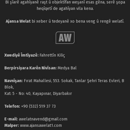
Bi şîarê agahîyanê raşt û objektîfan weşanî esas gêna, serê şopa
heqîqetî de agahîyan vila kena.
Ajansa Welat
bi xeber û tedeyanê xo bena veng û rengê welatî.
Xwediyê Îmtîyazê:
Fahrettîn Kiliç
Berpirsiyara Karên Nivîsan:
Medya Bal
Navnîşan:
Fırat Mahallesi, 553. Sokak, Tanlar Şehri Teras Evleri, B
Blok,
Kat: 5 - No: 40, Kayapınar, Diyarbakır
Telefon:
+90 (532) 519 37 73
E-mail:
awelatnavend@gmail.com
Malper:
www.ajansawelat1.com