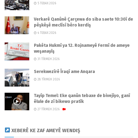
5 TEBAX 2026
Verkarê Qanûnê Çarçewa do siba saete 10:30î de
pêşkêşê meclîsî bêro kerdiş
4 TEBAX 2026
Pakêta Hukmî ya 12. Rojnameyê Fermî de ameye
weşanayîş
31 TÎRMEH 2026
Serekwezîrê Îraqî ame Anqara
28 TÎRMEH 2026
Tayîp Temel: Eke qanûn tebaxe de bivejîyo, ganî
êlule de zî bikewo pratîk
27 TÎRMEH 2026
XEBERÊ KE ZAF AMEYÊ WENDIŞ