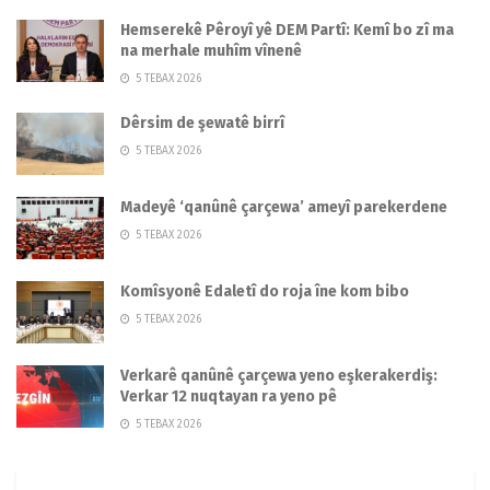
Hemserekê Pêroyî yê DEM Partî: Kemî bo zî ma
na merhale muhîm vînenê
5 TEBAX 2026
Dêrsim de şewatê birrî
5 TEBAX 2026
Madeyê ‘qanûnê çarçewa’ ameyî parekerdene
5 TEBAX 2026
Komîsyonê Edaletî do roja îne kom bibo
5 TEBAX 2026
Verkarê qanûnê çarçewa yeno eşkerakerdiş:
Verkar 12 nuqtayan ra yeno pê
5 TEBAX 2026