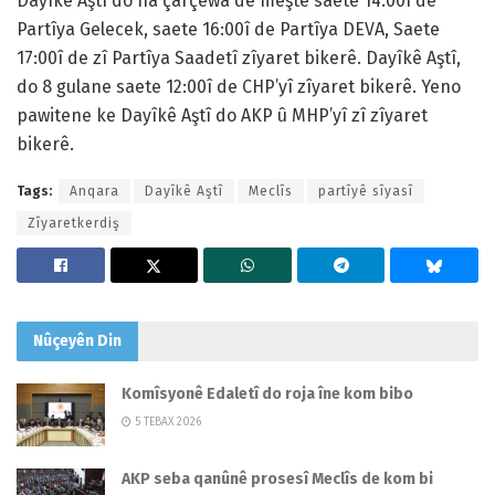
Dayîkê Aştî do na çarçewa de meşte saete 14:00î de
Partîya Gelecek, saete 16:00î de Partîya DEVA, Saete
17:00î de zî Partîya Saadetî zîyaret bikerê. Dayîkê Aştî,
do 8 gulane saete 12:00î de CHP’yî zîyaret bikerê. Yeno
pawitene ke Dayîkê Aştî do AKP û MHP’yî zî zîyaret
bikerê.
Tags:
Anqara
Dayîkê Aştî
Meclîs
partîyê sîyasî
Zîyaretkerdiş
Nûçeyên
Din
Komîsyonê Edaletî do roja îne kom bibo
5 TEBAX 2026
AKP seba qanûnê prosesî Meclîs de kom bi