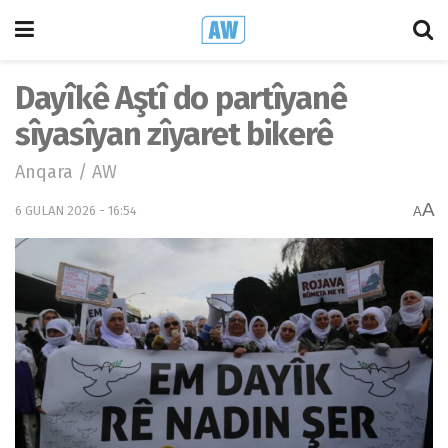
Dayîkê Aştî do partîyanê
sîyasîyan zîyaret bikerê
Anqara / AW
A
6 GULAN 2026 - 16:54
A