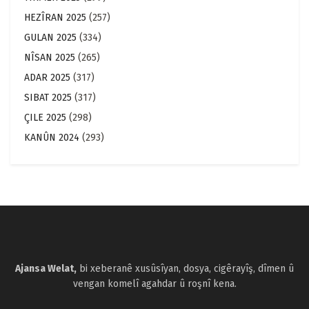
HEZÎRAN 2025
(257)
GULAN 2025
(334)
NÎSAN 2025
(265)
ADAR 2025
(317)
SIBAT 2025
(317)
ÇILE 2025
(298)
KANÛN 2024
(293)
Ajansa Welat,
bi xeberanê xusûsîyan, dosya, cigêrayîş, dîmen û
vengan komelî agahdar û roşnî kena.