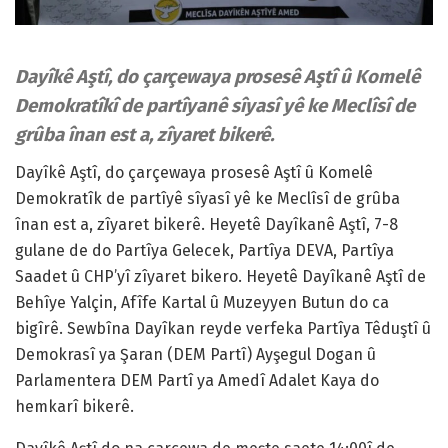
Dayîkê Aştî, do çarçewaya prosesê Aştî û Komelê
Demokratîkî de partîyanê sîyasî yê ke Meclîsî de
grûba înan est a, zîyaret bikerê.
Dayîkê Aştî, do çarçewaya prosesê Aştî û Komelê
Demokratîk de partîyê sîyasî yê ke Meclîsî de grûba
înan est a, zîyaret bikerê. Heyetê Dayîkanê Aştî, 7-8
gulane de do Partîya Gelecek, Partîya DEVA, Partîya
Saadet û CHP’yî zîyaret bikero. Heyetê Dayîkanê Aştî de
Behîye Yalçin, Afîfe Kartal û Muzeyyen Butun do ca
bigîrê. Sewbîna Dayîkan reyde verfeka Partîya Têduştî û
Demokrasî ya Şaran (DEM Partî) Ayşegul Dogan û
Parlamentera DEM Partî ya Amedî Adalet Kaya do
hemkarî bikerê.