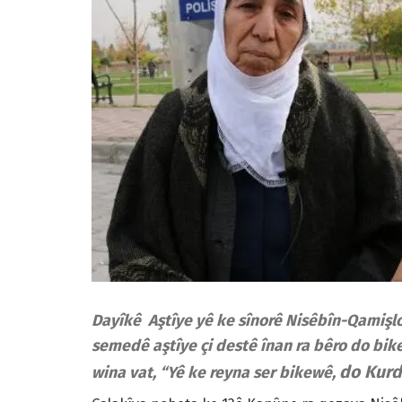
Dayîkê Aştîye yê ke sînorê Nisêbîn-Qamişl
semedê aştîye çi destê înan ra bêro do bik
do
Kurd
wina vat, “Yê ke reyna ser bikewê,