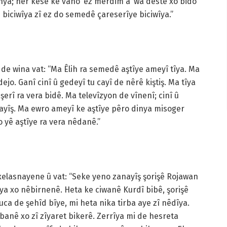
ya; her kesê ke vano ‘ez merdim a’ wa destê xo bido
e biciwîya zî ez do semedê çareserîye biciwîya.”
 de wina vat: “Ma Êlih ra semedê aştîye ameyî tîya. Ma
jo. Ganî cinî û gedeyî tu cayî de nêrê kiştiş. Ma tîya
rî ra vera bidê. Ma televîzyon de vînenî; cinî û
nayîş. Ma ewro ameyî ke aştîye pêro dinya misoger
 yê aştîye ra vera nêdanê.”
xelasnayene û vat: “Seke yeno zanayîş şorişê Rojawan
ya xo nêbirnenê. Heta ke ciwanê Kurdî bibê, şorişê
ca de şehîd bîye, mi heta nika tirba aye zî nêdîya.
banê xo zî zîyaret bikerê. Zerrîya mi de hesreta