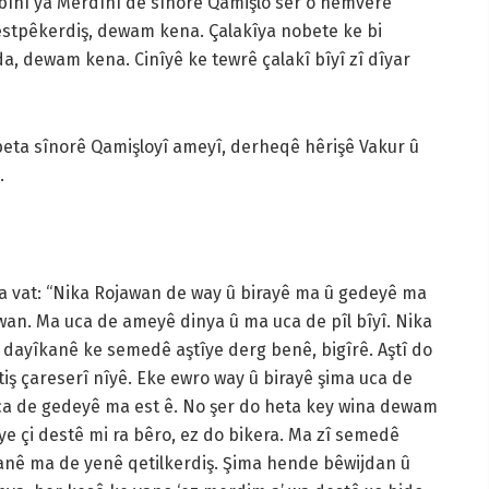
bînî ya Mêrdînî de sînorê Qamişlo ser o hemverê
estpêkerdiş, dewam kena. Çalakîya nobete ke bi
, dewam kena. Cinîyê ke tewrê çalakî bîyî zî dîyar
obeta sînorê Qamişloyî ameyî, derheqê hêrişê Vakur û
.
na vat: “Nika Rojawan de way û birayê ma û gedeyê ma
an. Ma uca de ameyê dinya û ma uca de pîl bîyî. Nika
dayîkanê ke semedê aştîye derg benê, bigîrê. Aştî do
tiş çareserî nîyê. Eke ewro way û birayê şima uca de
 ca de gedeyê ma est ê. No şer do heta key wina dewam
ye çi destê mi ra bêro, ez do bikera. Ma zî semedê
anê ma de yenê qetilkerdiş. Şima hende bêwijdan û