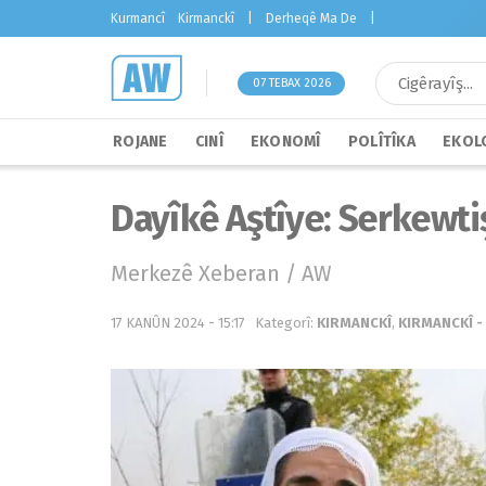
Kurmancî
Kirmanckî
|
Derheqê Ma De
|
07 TEBAX 2026
ROJANE
CINÎ
EKONOMÎ
POLÎTÎKA
EKOLO
Dayîkê Aştîye: Serkewti
Merkezê Xeberan / AW
17 KANÛN 2024 - 15:17
Kategorî:
KIRMANCKÎ
,
KIRMANCKÎ - 