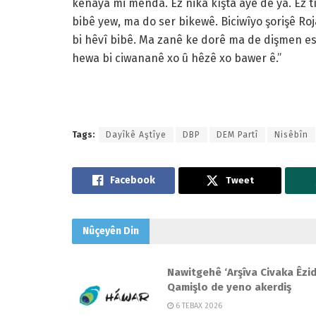
kênaya mi menda. Ez nika kîşta aye de ya. Ez t
bibê yew, ma do ser bikewê. Biciwîyo şorişê Ro
bi hêvî bibê. Ma zanê ke dorê ma de dişmen est
hewa bi ciwananê xo û hêzê xo bawer ê.”
Tags:
Dayîkê Aştîye
DBP
DEM Partî
Nisêbîn
Tweet
Nûçeyên
Din
Nawitgehê ‘Arşîva Civaka Êzid
Qamişlo de yeno akerdiş
6 TEBAX 2026