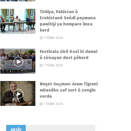
Tirkîya, Pakîstan û
Erebîstanê Seûdî peymana
pawitişî ya hempare îmza
kerd
7 TEBAX 2026
Festîvala Girê Koxî bi dawul
û zirnayan dest pêkerd
7 TEBAX 2026
Neşet Guçmen: Aram Tîgranî
mîrasêko zaf xurt û zengîn
verda
7 TEBAX 2026
ARŞÎV