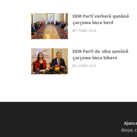
DEM Partî verkarê qanûnê
çarçewa îmza kerd
5 TEBAX 2026
DEM Partî do siba qanûnê
çarçewa îmza bikero
4 TEBAX 2026
Ajansa
dosya, 