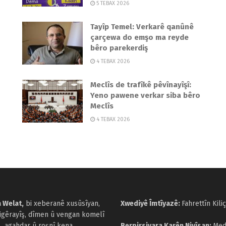
5 TEBAX 2026
Tayîp Temel: Verkarê qanûnê
çarçewa do emşo ma reyde
bêro parekerdiş
4 TEBAX 2026
Meclîs de trafîkê pêvînayîşî:
Yeno pawene verkar siba bêro
Meclîs
4 TEBAX 2026
 Welat,
bi xeberanê xusûsîyan,
Xwediyê Îmtîyazê:
Fahrettîn Kiliç
cigêrayîş, dîmen û vengan komelî
agahdar û roşnî kena.
Berpirsiyara Karên Nivîsan:
Med