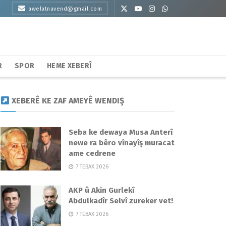
awelatnavend@gmail.com
R
SPOR
HEME XEBERÎ
XEBERÊ KE ZAF AMEYÊ WENDIŞ
Seba ke dewaya Musa Anterî
newe ra bêro vînayîş muracat
ame cedrene
7 TEBAX 2026
AKP û Akin Gurlekî
Abdulkadîr Selvî zureker vet!
7 TEBAX 2026