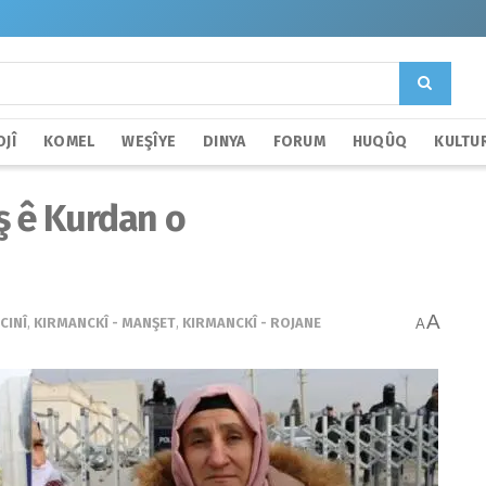
JÎ
KOMEL
WEŞÎYE
DINYA
FORUM
HUQÛQ
KULTU
ş ê Kurdan o
A
CINÎ
,
KIRMANCKÎ - MANŞET
,
KIRMANCKÎ - ROJANE
A