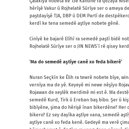
Çalakîya nobeta ke 13ê Kanûne ra qezaya Nisê
hêrîşê Vakur û Rojhelatê Sûrîye ser o ameya d
paştdayîşê TJA, DBP û DEM Partî de destpêkerda
kerdî ke tena semedê aştîye nobete gênê.
Cinîyê ke bajarê Elîhî ra semedê paştî bidê n
Rojhelatê Sûrîye ser o JIN NEWS’î rê qisey kerd
‘Ma do semedê aştîye canê xo feda bikerê’
Nuran Seçkîn ke Êlih ra tewrê nobete bîye, wi
vernîya ma de yê. Keyeyê mi newe nêşîyo Rojaw
Rojawan de xeylêk merdimê mi est ê. Wa destê 
semedê Kurd, Tirk û Ereban baş bibo. Şer û kiş
bibîyêne, şima do hêrişê înan bikerdêne? Her
bikero? Ez sey dayîka aştîye vana, semedê aştî
aştîye canê xo feda kenê. Gedeyê ma verê çim