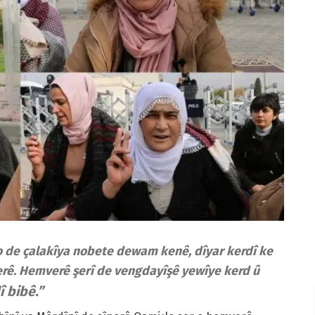
o de çalakîya nobete dewam kenê, dîyar kerdî ke
erê. Hemverê şerî de vengdayîşê yewîye kerd û
î bibê.”