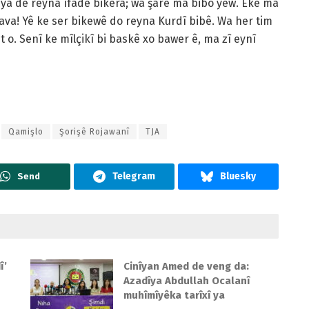
îya de reyna îfade bikera; wa şarê ma bibo yew. Eke ma
java! Yê ke ser bikewê do reyna Kurdî bibê. Wa her tim
 o. Senî ke mîlçikî bi baskê xo bawer ê, ma zî eynî
Qamişlo
Şorişê Rojawanî
TJA
Send
î’
Cinîyan Amed de veng da:
Azadîya Abdullah Ocalanî
muhîmîyêka tarîxî ya