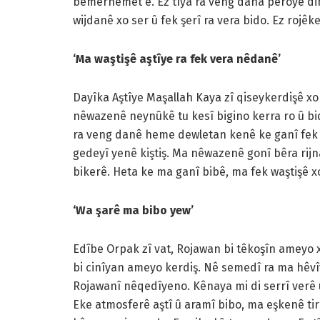
bêmerhemet ê. Ez tîya ra veng dana pêroyê din
wijdanê xo ser û fek şerî ra vera bido. Ez rojêk
‘Ma waştişê aştîye ra fek vera nêdanê’
Dayîka Aştîye Maşallah Kaya zî qiseykerdişê xo
nêwazenê neynûkê tu kesî bigino kerra ro û bide
ra veng danê heme dewletan kenê ke ganî fek şe
gedeyî yenê kiştiş. Ma nêwazenê gonî bêra rij
bikerê. Heta ke ma ganî bibê, ma fek waştişê xo
‘Wa şarê ma bibo yew’
Edîbe Orpak zî vat, Rojawan bi têkoşîn ameyo 
bi cinîyan ameyo kerdiş. Nê semedî ra ma hêvî
Rojawanî nêqedîyeno. Kênaya mi di serrî verê u
Eke atmosferê aştî û aramî bibo, ma eşkenê tir