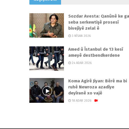
Sozdar Avesta: Qanûnê ke ga
seba serkewtişê prosesî
bivejîyê zelal ê
3 NÎSAN 2026
Amed û Îstanbul de 13 kesî
ameyê destbendkerdene
24 ADAR 2026
Koma Agirê Jiyan: Bêrê ma bi
ruhê Newroza azadîye
deyîranê xo vajê
18 ADAR 2026