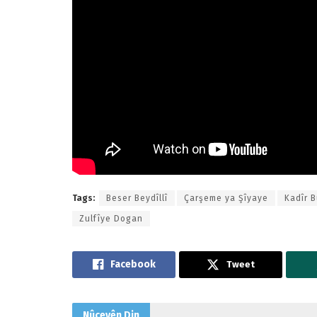
Tags:
Beser Beydîllî
Çarşeme ya Şîyaye
Kadîr B
Zulfîye Dogan
Tweet
Nûçeyên
Din