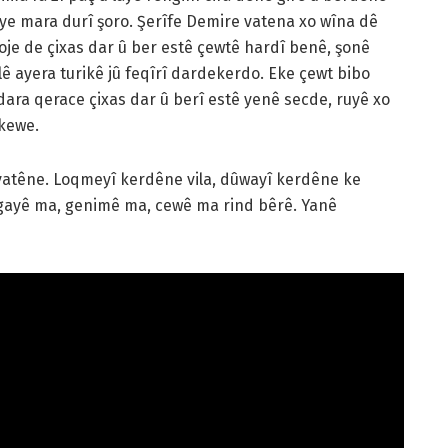
îye mara durî şoro. Şerîfe Demire vatena xo wîna dê
oje de çixas dar û ber estê çewtê hardî benê, şonê
ê ayera turikê jû feqîrî dardekerdo. Eke çewt bibo
dara qerace çixas dar û berî estê yenê secde, ruyê xo
 kewe.
atêne. Loqmeyî kerdêne vila, dûwayî kerdêne ke
egayê ma, genimê ma, cewê ma rind bêrê. Yanê