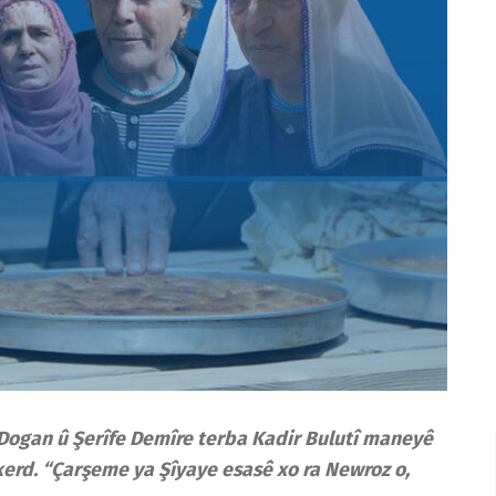
e Dogan û Şerîfe Demîre terba Kadir Bulutî maneyê
erd. “Çarşeme ya Şîyaye esasê xo ra Newroz o,