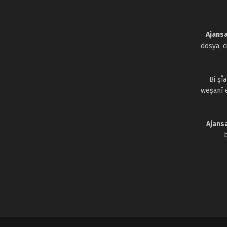
Ajansa
dosya, 
Bi şî
weşanî 
Ajans