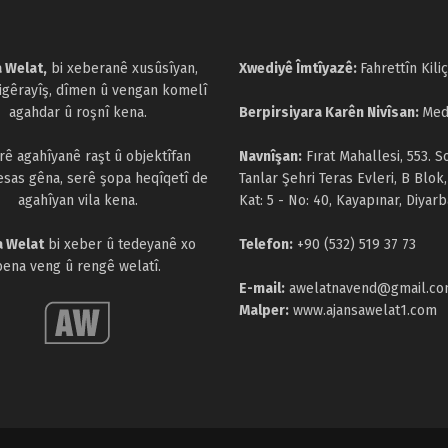
 Welat,
bi xeberanê xusûsîyan,
Xwediyê Îmtîyazê:
Fahrettîn Kiliç
cigêrayîş, dîmen û vengan komelî
agahdar û roşnî kena.
Berpirsiyara Karên Nivîsan:
Med
arê agahîyanê raşt û objektîfan
Navnîşan:
Fırat Mahallesi, 553. S
esas gêna, serê şopa heqîqetî de
Tanlar Şehri Teras Evleri, B Blok,
agahîyan vila kena.
Kat: 5 - No: 40, Kayapınar, Diyarb
a Welat
bi xeber û tedeyanê xo
Telefon:
+90 (532) 519 37 73
bena veng û rengê welatî.
E-mail:
awelatnavend@gmail.c
Malper:
www.ajansawelat1.com