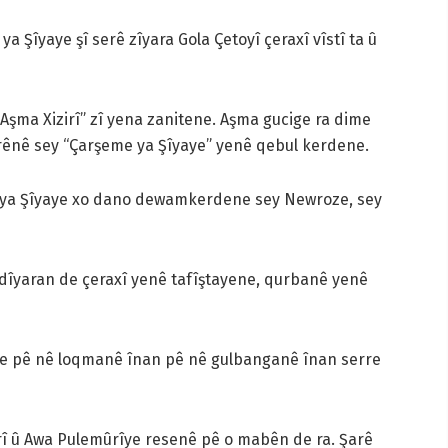
Şîyaye şî serê zîyara Gola Çetoyî çeraxî vîstî ta û
Aşma Xizirî” zî yena zanitene. Aşma gucige ra dime
rênê sey “Çarşeme ya Şîyaye” yenê qebul kerdene.
 ya Şîyaye xo dano dewamkerdene sey Newroze, sey
dîyaran de çeraxî yenê tafîştayene, qurbanê yenê
 ke pê nê loqmanê înan pê nê gulbanganê înan serre
î û Awa Pulemûrîye resenê pê o mabên de ra. Şarê