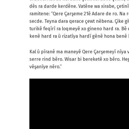
dês ra darde kerdêne. Vatêne wa xirabe, çetin
ramitene: “Qere Çarşeme 21ê Adare de ro. Na r
secde. Teyna dara qerace çewt nêbena. Çike gil
turikê feqîrî ra loqmeyê xo gineno hard ra. Bê 
kenê hard ra û rizatîya hardî gênê hona benê
Kal û pîranê ma maneyê Qere Çarşemeyî nîya v
serre rind bêro. Wisar bi bereketê xo bêro. H
vêşanîye nêro.”