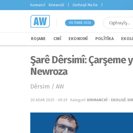
Kurmancî
Kirmanckî
|
Derheqê Ma De
|
06 TEBAX 2026
ROJANE
CINÎ
EKONOMÎ
POLÎTÎKA
EKOLO
Şarê Dêrsimî: Çarşeme y
Newroza
Dêrsim / AW
20 ADAR 2025 - 09:29
Kategorî:
KIRMANCKÎ - EKOLOJÎ
,
KI