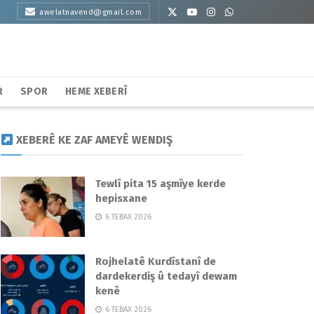
awelatnavend@gmail.com
R
SPOR
HEME XEBERÎ
XEBERÊ KE ZAF AMEYÊ WENDIŞ
Tewlî pita 15 aşmîye kerde
hepisxane
6 TEBAX 2026
Rojhelatê Kurdîstanî de
dardekerdiş û tedayî dewam
kenê
6 TEBAX 2026