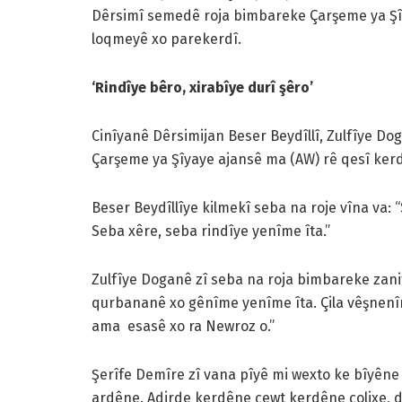
Dêrsimî semedê roja bimbareke Çarşeme ya Şîyay
loqmeyê xo parekerdî.
‘Rindîye bêro, xirabîye durî şêro’
Cinîyanê Dêrsimijan Beser Beydîllî, Zulfîye D
Çarşeme ya Şîyaye ajansê ma (AW) rê qesî kerd
Beser Beydîllîye kilmekî seba na roje vîna va: 
Seba xêre, seba rindîye yenîme îta.”
Zulfîye Doganê zî seba na roja bimbareke zani
qurbananê xo gênîme yenîme îta. Çila vêşnenî
ama esasê xo ra Newroz o.”
Şerîfe Demîre zî vana pîyê mi wexto ke bîyêne 
ardêne. Adirde kerdêne çewt kerdêne çolixe, di