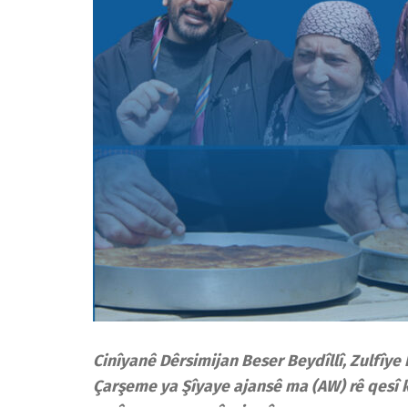
Cinîyanê Dêrsimijan Beser Beydîllî, Zulfîy
Çarşeme ya Şîyaye ajansê ma (AW) rê qesî k