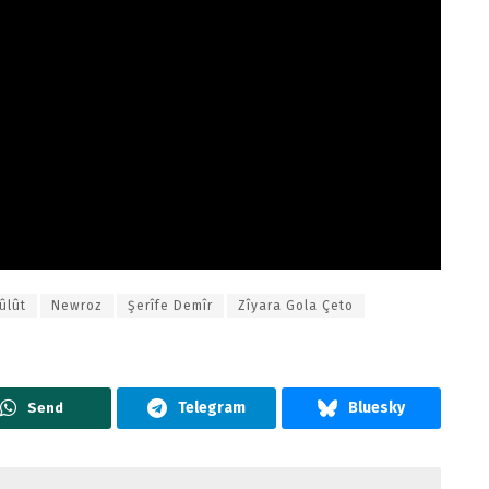
ûlût
Newroz
Şerîfe Demîr
Zîyara Gola Çeto
Send