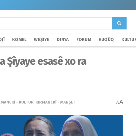
JÎ
KOMEL
WEŞÎYE
DINYA
FORUM
HUQÛQ
KULTU
a Şîyaye esasê xo ra
A
RMANCKÎ - KULTUR
,
KIRMANCKÎ - MANŞET
A