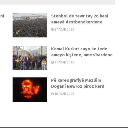
nî
Stenbol de tewr tay 26 kesî
ameyê destbendkerdene
27 ADAR 2026
Kemal Kurkut cayo ke tede
ameyo kiştene, ame vîrardene
21 ADAR 2026
Pê kareografîyê Mazlûm
Doganî Newroz pîroz kerd
18 ADAR 2026