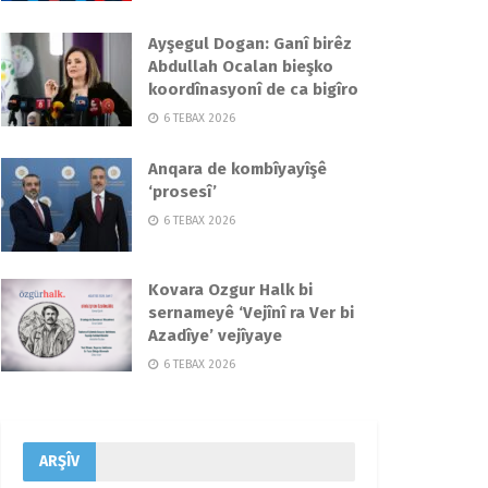
Ayşegul Dogan: Ganî birêz
Abdullah Ocalan bieşko
koordînasyonî de ca bigîro
6 TEBAX 2026
Anqara de kombîyayîşê
‘prosesî’
6 TEBAX 2026
Kovara Ozgur Halk bi
sernameyê ‘Vejînî ra Ver bi
Azadîye’ vejîyaye
6 TEBAX 2026
ARŞÎV