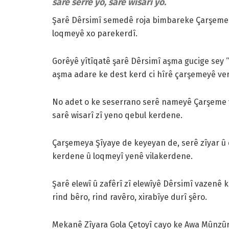
sarê serre yo, sarê wisarî yo.
Şarê Dêrsimî semedê roja bimbareke Çarşeme ya 
loqmeyê xo parekerdî.
Gorêyê yîtîqatê şarê Dêrsimî aşma gucige sey “
aşma adare ke dest kerd ci hîrê çarşemeyê ve
No adet o ke seserrano serê nameyê Çarşeme
sarê wisarî zî yeno qebul kerdene.
Çarşemeya Şîyaye de keyeyan de, serê zîyar û 
kerdene û loqmeyî yenê vilakerdene.
Şarê elewî û zafêrî zî elewîyê Dêrsimî vazenê
rind bêro, rind ravêro, xirabîye durî şêro.
Mekanê Zîyara Gola Çetoyî cayo ke Awa Mûnzûr