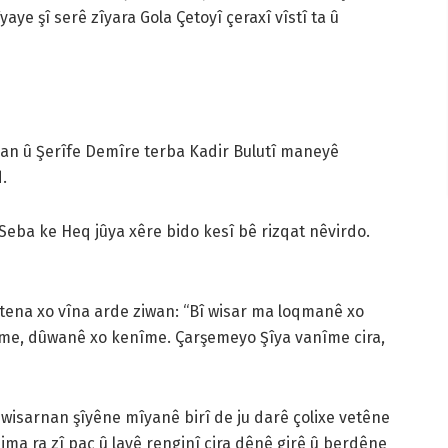
e şî serê zîyara Gola Çetoyî çeraxî vîstî ta û
ogan û Şerîfe Demîre terba Kadir Bulutî maneyê
.
“Seba ke Heq jûya xêre bido kesî bê rizqat nêvirdo.
tena xo vîna arde ziwan: “Bî wisar ma loqmanê xo
me, dûwanê xo kenîme. Çarşemeyo Şîya vanîme cira,
wisarnan şîyêne mîyanê birî de ju darê çolixe vetêne
ma ra zî paç û layê renginî cira dênê girê û berdêne