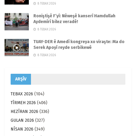
8 TEBAX 2026
Roniştişê F’yî: Nêweşê kanserî Hamdullah
Aydemîrî bilez veradê!
8 TEBAX 2026
TUAY-DER ê Amedî kongreya xo viraşte: Ma do
Serek Apoyî reyde serbikewê
8 TEBAX 2026
ARŞÎV
TEBAX 2026
(104)
TÎRMEH 2026
(406)
HEZÎRAN 2026
(336)
GULAN 2026
(327)
NÎSAN 2026
(349)