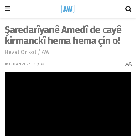
Şaredarîyanê Amedî de cayê
kirmanckî hema hema çin o!
Heval Onkol / AW
A
16 GULAN 2026 - 09:30
A