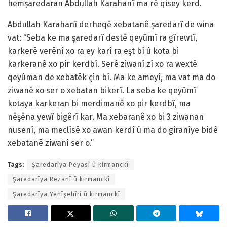
hemşaredaran Abdullah Karahanî ma rê qisey kerd.
Abdullah Karahanî derheqê xebatanê şaredarî de wina
vat: “Seba ke ma şaredarî destê qeyûmî ra gîrewtî,
karkerê verênî xo ra ey karî ra eşt bî û kota bi
karkeranê xo pir kerdbî. Serê ziwanî zî xo ra wextê
qeyûman de xebatêk çin bî. Ma ke ameyî, ma vat ma do
ziwanê xo ser o xebatan bikerî. La seba ke qeyûmî
kotaya karkeran bi merdimanê xo pir kerdbî, ma
nêşêna yewî bigêrî kar. Ma xebaranê xo bi 3 ziwanan
nusenî, ma meclîsê xo awan kerdî û ma do giranîye bidê
xebatanê ziwanî ser o.”
Tags:
Şaredarîya Peyasî û kirmanckî
Şaredarîya Rezanî û kirmanckî
Şaredarîya Yenîşehîrî û kirmanckî