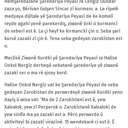
Hemşaredaranê Şaredarîya Peyasî ra Cengîz Dundar
zaza yo, Bêrîvan Gulşen Sîncar zî kurmanc a. La rîpelê
medyaya dijîtale yê Şaredarîya Peyasî de ke komelî
reyde agahî yenê parekerdiş, ziwanê tirkî û kurmancî
de xeberî est ê. La çi heyf ke kirmanckî çin o. Seba şarî
kursê zazakî zî çin ê. Tena seba gedeyan zarokîstan est
o.
Meclîsê Ziwanê Kurdkî yê Şaredarîya Peyasî ra Halîse
Onkol Nergîz derheqê xebatanê şarederîye yê ziwanê
zazakî ser o ma rê qisey kerd.
Halîse Onkol Nergîz vat ke Şaredarîya Peyasî de seba
gedeyan Zarokîstan de perwerdeyê ziwanê Kurdkî yeno
dayîş û wina vat: “Ma de 2 Zarokîstanî est ê, yew
Xalxalok, yew zî Perperok o. Zarokîstanê Xalxalokî de
yew sinifa ma ya zazakî est a. Pêro perwerde û
aktîvîteyî bi zazakî virazînê. 15 wendekarê ci est ê. Ê