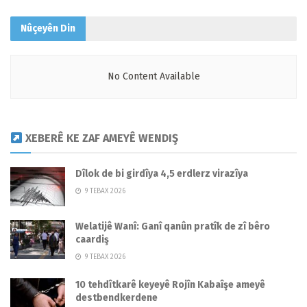
Nûçeyên
Din
No Content Available
XEBERÊ KE ZAF AMEYÊ WENDIŞ
Dîlok de bi girdîya 4,5 erdlerz virazîya
9 TEBAX 2026
Welatijê Wanî: Ganî qanûn pratîk de zî bêro
caardiş
9 TEBAX 2026
10 tehdîtkarê keyeyê Rojîn Kabaîşe ameyê
destbendkerdene