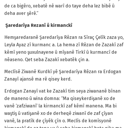
de ca bigêro, xebatê nê warî do taye deha lez bibê û
deha aver şêrê.”
Şaredarîya Rezanî û kirmanckî
Hemşaredaranê Şaredarîya Rêzan ra Sîraç Çelîk zaza yo,
Leyla Ayaz zî kurmanc a. La hema zî Rêzan de Zazakî zaf
kêmî yeno şuxulnayene û mîyanê Tirkî û kurmancî de
nêaseno. Qet seba Zazakî xebatêk çin a.
Meclîsê Ziwanê Kurdkî yê Şaredarîya Rêzan ra Erdogan
Zanayî ajansê ma rê qisey kerd.
Erdogan Zanayî vat ke Zazakî tim seya ziwananê bînan
de maneno û wina domna: “Ma qiseykerdişanê xo de
vanê ‘zafziwanî’ la kirmanckî zaf kêmî manena. Ma bi
waştiş û vatişanê xo de derheqê ziwanî de zaf çîyan
vanê, la pratîk de çîyêk çîn o. Meclîs de komîsyonê