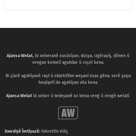
Ajansa Welat,
bi xeberanê xusûsîyan, dosya, cigêrayîş, dîmen û
vengan komelî agahdar û roşnî kena.
Bi şîarê agahîyanê raşt û objektîfan weşanî esas gêna, serê şopa
heqîqetî de agahîyan vila kena.
Ajansa Welat
bi xeber û tedeyanê xo bena veng û rengê welatî.
Xwediyê Îmtîyazê:
Fahrettîn Kiliç