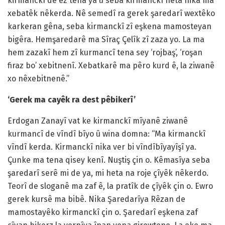
kirmanckî de ez tena ya û seba kirmanckî heta nika ma
xebatêk nêkerda. Nê semedî ra gerek şaredarî wextêko
karkeran gêna, seba kirmanckî zî eşkena mamosteyan
bigêra. Hemşaredarê ma Sîraç Çelîk zî zaza yo. La ma
hem zazakî hem zî kurmancî tena sey ‘rojbaş’, ‘roşan
firaz bo’ xebitnenî. Xebatkarê ma pêro kurd ê, la ziwanê
xo nêxebitnenê.”
‘Gerek ma cayêk ra dest pêbikerî’
Erdogan Zanayî vat ke kirmanckî mîyanê ziwanê
kurmancî de vîndî bîyo û wina domna: “Ma kirmanckî
vîndî kerda. Kirmanckî nika ver bi vîndîbîyayîşî ya.
Çunke ma tena qisey kenî. Nuştiş çin o. Kêmasîya seba
şaredarî serê mi de ya, mi heta na roje çîyêk nêkerdo.
Teorî de sloganê ma zaf ê, la pratîk de çîyêk çin o. Ewro
gerek kursê ma bibê. Nika Şaredarîya Rêzan de
mamostayêko kirmanckî çin o. Şaredarî eşkena zaf