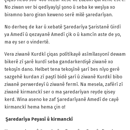
No ziwan ver bi qedîyayîşî şono û seba ke weşîya xo
biramno baro giran keweno serê milê şaredarîyan.
No derheq de kar û xebatê Şaredarîya Şaristanê Girdî
ya Amedî û qezayanê Amedî çik o û kamcîn aste de yo,
ma ey ser o vindertê.
Vera ziwanê Kurdkî çiqas polîtîkayê asîmîlasyonî dewam
bikerê zî şarê kurdî seba gandarkerdişê ziwanê xo
tekoşîn dano. Helbet tena tekoşînê şarî bes nîyo gerê
sazgehê kurdan zî paştî bidê şarî û ziwanê Kurdkî bibo
ziwanê perwerdeyî û ziwanê fermî. Na mesela, zafêrî zî
ziwanê kirmanckî ser o ma şaredarîyan reyde qisey
kerd. Wina aseno ke zaf Şaredarîyanê Amedî de cayê
kirmanckî hema hema çin o!
Şaredarîya Peyasî û kirmanckî