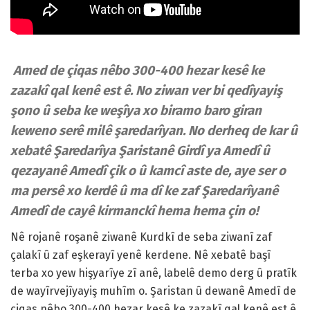
Amed de çiqas nêbo 300-400 hezar kesê ke
zazakî qal kenê est ê. No ziwan ver bi qedîyayiş
şono û seba ke weşîya xo biramo baro giran
keweno serê milê şaredarîyan. No derheq de kar û
xebatê Şaredarîya Şaristanê Girdî ya Amedî û
qezayanê Amedî çik o û kamcî aste de, aye ser o
ma persê xo kerdê û ma dî ke zaf Şaredarîyanê
Amedî de cayê kirmanckî hema hema çin o!
Nê rojanê roşanê ziwanê Kurdkî de seba ziwanî zaf
çalakî û zaf eşkerayî yenê kerdene. Nê xebatê başî
terba xo yew hişyarîye zî anê, labelê demo derg û pratîk
de wayîrvejîyayiş muhîm o. Şaristan û dewanê Amedî de
çiqas nêbo 300-400 hezar kesê ke zazakî qal kenê est ê.