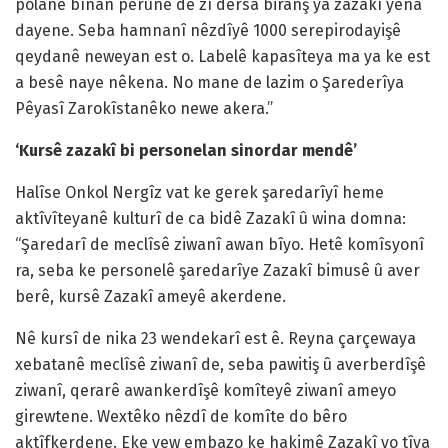
polanê bînan pêrûnê de zî dersa biranş ya zazakî yena
dayene. Seba hamnanî nêzdîyê 1000 serepirodayişê
qeydanê neweyan est o. Labelê kapasîteya ma ya ke est
a besê naye nêkena. No mane de lazim o Şarederîya
Pêyasî Zarokîstanêko newe akera.”
‘Kursê zazakî bi personelan sinordar mendê’
Halîse Onkol Nergîz vat ke gerek şaredarîyî heme
aktîvîteyanê kulturî de ca bidê Zazakî û wina domna:
“Şaredarî de meclîsê ziwanî awan bîyo. Hetê komîsyonî
ra, seba ke personelê şaredarîye Zazakî bimusê û aver
berê, kursê Zazakî ameyê akerdene.
Nê kursî de nika 23 wendekarî est ê. Reyna çarçewaya
xebatanê meclîsê ziwanî de, seba pawitiş û averberdîşê
ziwanî, qerarê awankerdîşê komîteyê ziwanî ameyo
girewtene. Wextêko nêzdî de komîte do bêro
aktîfkerdene. Eke yew embazo ke hakimê Zazakî yo tîya