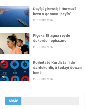
Dayîşûgirewtişê Hurmuzî
kewto qonaxo ‘peyîn’
6 TEBAX 2026
Pîçeka 15 aşma reyde
dekerde hepisxane!
6 TEBAX 2026
Rojhelatê Kurdîstanî de
dardekerdiş û tedayî dewam
kenê
6 TEBAX 2026
ARŞÎV