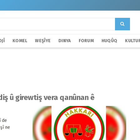
JÎ
KOMEL
WEŞÎYE
DINYA
FORUM
HUQÛQ
KULTU
iş û girewtiş vera qanûnan ê
î de
şî ne