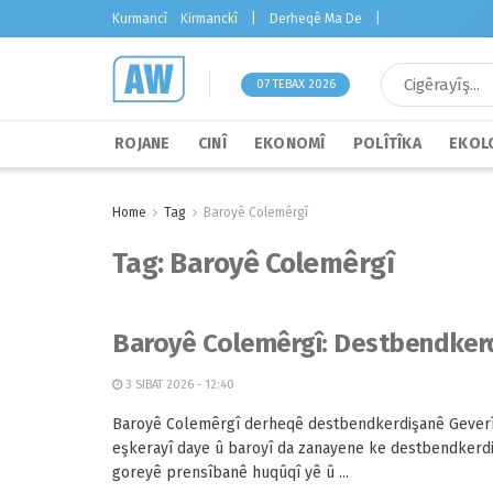
Kurmancî
Kirmanckî
|
Derheqê Ma De
|
07 TEBAX 2026
ROJANE
CINÎ
EKONOMÎ
POLÎTÎKA
EKOLO
Home
Tag
Baroyê Colemêrgî
Tag:
Baroyê Colemêrgî
Baroyê Colemêrgî: Destbendkerd
3 SIBAT 2026 - 12:40
Baroyê Colemêrgî derheqê destbendkerdişanê Gever
eşkerayî daye û baroyî da zanayene ke destbendkerdi
goreyê prensîbanê huqûqî yê û ...