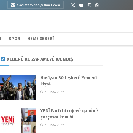
awelatnavend@gmail.com
R
SPOR
HEME XEBERÎ
XEBERÊ KE ZAF AMEYÊ WENDIŞ
Husîyan 30 leşkerê Yemenî
kiştê
6 TEBAX 2026
YENÎ Partî bi rojevê qanûnê
çarçewa kom bi
6 TEBAX 2026