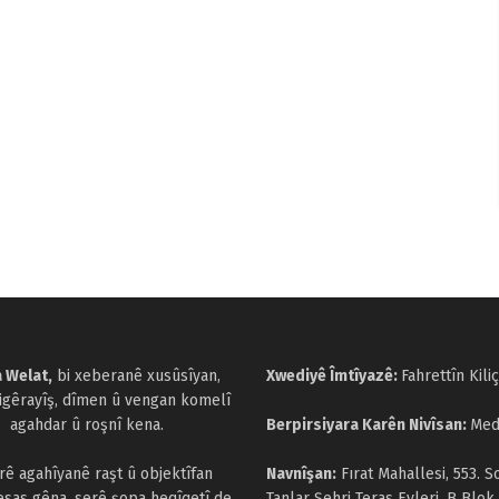
 Welat,
bi xeberanê xusûsîyan,
Xwediyê Îmtîyazê:
Fahrettîn Kiliç
cigêrayîş, dîmen û vengan komelî
agahdar û roşnî kena.
Berpirsiyara Karên Nivîsan:
Med
arê agahîyanê raşt û objektîfan
Navnîşan:
Fırat Mahallesi, 553. S
esas gêna, serê şopa heqîqetî de
Tanlar Şehri Teras Evleri, B Blok,