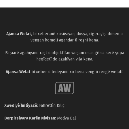
Ajansa Welat,
bi xeberanê xusûsîyan, dosya, cigêrayîş, dîmen û
vengan komelî agahdar û roşnî kena.
Bi şîarê agahîyanê raşt û objektîfan weşanî esas gêna, serê şopa
heqîqetî de agahîyan vila kena.
Ajansa Welat
bi xeber û tedeyanê xo bena veng û rengê welatî.
Xwediyê Îmtîyazê:
Fahrettîn Kiliç
Berpirsiyara Karên Nivîsan:
Medya Bal