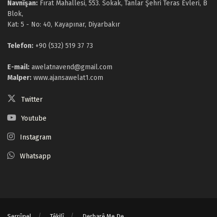
Navnîşan:
Fırat Mahallesi, 553. Sokak, Tanlar Şehri Teras Evleri, B
Blok,
Kat: 5 - No: 40, Kayapınar, Diyarbakır
Telefon:
+90 (532) 519 37 73
E-mail:
awelatnavend@gmail.com
Malper:
www.ajansawelat1.com
Twitter
Youtube
Instagram
Whatsapp
Serrûpel
Têkilî
Derbarê Me De