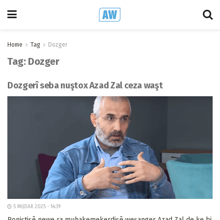
Home
Tag
Dozger
Tag:
Dozger
Dozgerî seba nuştox Azad Zal ceza waşt
5 MIJDAR 2025 - 14:39
Roniştişê newe ra muhakemekerdişê weşanger Azad Zal de ke bi