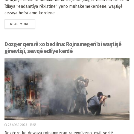
îdiaya “endamtîya rêxistine” yeno muhakemekerdene, waştişê
cezaya hefsî ame kerdene. ...
READ MORE
Dozger qerarê xo bedilna: Rojnamegerî bi waştişê
girewtişî, sewqê edlîye kerdê
25 ADAR 2025 - 13:55
Dozgero ke dewaya rojnamgeran ra ewnîyeno, ewil şertê