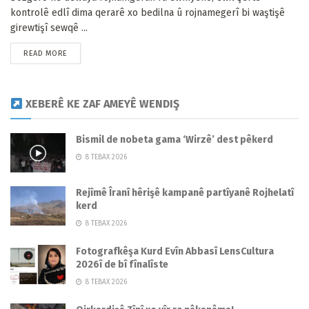
kontrolê edlî dima qerarê xo bedilna û rojnamegerî bi waştişê
girewtişî sewqê ...
READ MORE
XEBERÊ KE ZAF AMEYÊ WENDIŞ
Bismil de nobeta gama ‘Wirzê’ dest pêkerd
8 TEBAX 2026
Rejîmê Îranî hêrişê kampanê partîyanê Rojhelatî
kerd
8 TEBAX 2026
Fotografkêşa Kurd Evîn Abbasî LensCultura
2026î de bî fînalîste
8 TEBAX 2026