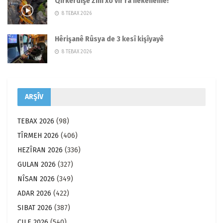
Qirkerdişê Zînî xo vîr ra nêkenême!
8 TEBAX 2026
Hêrişanê Rûsya de 3 kesî kişîyayê
8 TEBAX 2026
ARŞÎV
TEBAX 2026
(98)
TÎRMEH 2026
(406)
HEZÎRAN 2026
(336)
GULAN 2026
(327)
NÎSAN 2026
(349)
ADAR 2026
(422)
SIBAT 2026
(387)
ÇILE 2026
(540)