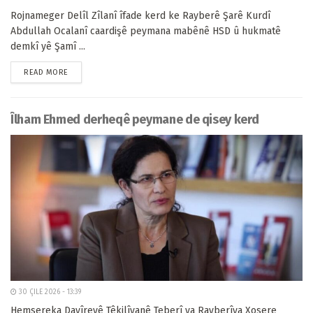
Rojnameger Delîl Zîlanî îfade kerd ke Rayberê Şarê Kurdî
Abdullah Ocalanî caardişê peymana mabênê HSD û hukmatê
demkî yê Şamî ...
READ MORE
Îlham Ehmed derheqê peymane de qisey kerd
30 ÇILE 2026 - 13:39
Hemsereka Dayîreyê Têkilîyanê Teberî ya Rayberîya Xosere