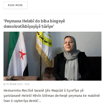
READ MORE
‘Peymana Helebî do biba bingeyê
demokratîkbîyayîşê Sûrîye’
10 NÎSAN 2025 - 11:35
Hemsereka Meclîsê taxanê Şêx Maqsûd û Eşrefîye yê
şaristananê Helebî Hêvîn Silêman derheqê peymana ke mabênê
înan û rayberîya demkî ...