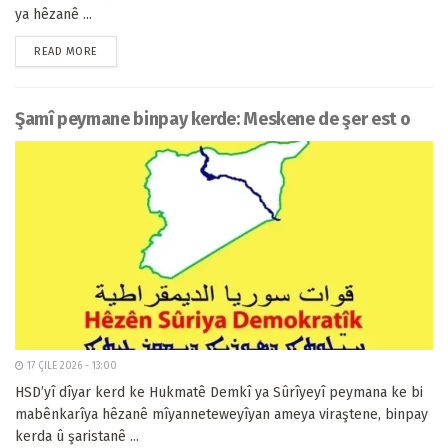
ya hêzanê ...
READ MORE
Şamî peymane binpay kerde: Meskene de şer est o
17 ÇILE 2026 - 13:00
HSD’yî dîyar kerd ke Hukmatê Demkî ya Sûrîyeyî peymana ke bi
mabênkarîya hêzanê mîyanneteweyîyan ameya viraştene, binpay
kerda û şaristanê ...