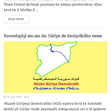
Îlham Ehmed derheqê peymana ke ameya parekerdene, dîyar
kerd ke ê hêvîdar ê ...
READ MORE
Xoverdayîşî encam da: Sûrîye de destpêkêko newe
30 ÇILE 2026 - 12:21
Hêzanê Sûrîyeya Demokratîke (HSD) eşkera kerd ke hukmatê
demkî yê Sûrîye reyde peymanêk entegrasyonî ser o bi qedeme