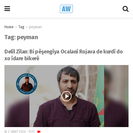
Home
Tag
peyman
Tag:
peyman
Delîl Zîlan: Bi pêşengîya Ocalanî Rojava de kurdî do
xo îdare bikerê
3 SIBAT 2026 - 11:35