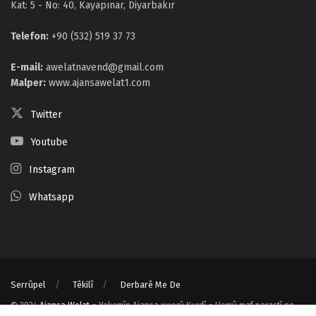
Kat: 5 - No: 40, Kayapınar, Diyarbakır
Telefon:
+90 (532) 519 37 73
E-mail:
awelatnavend@gmail.com
Malper:
www.ajansawelat1.com
Twitter
Youtube
Instagram
Whatsapp
Serrûpel
Têkilî
Derbarê Me De
© 2024
Ajansa Welat
● Yekemîn Ajansa xwerû Kurdî ● Hemû maf parastî ne