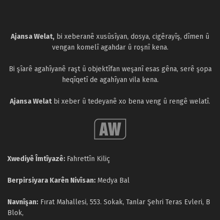
Ajansa Welat,
bi xeberanê xusûsîyan, dosya, cigêrayîş, dîmen û
vengan komelî agahdar û roşnî kena.
Bi şîarê agahîyanê raşt û objektîfan weşanî esas gêna, serê şopa
heqîqetî de agahîyan vila kena.
Ajansa Welat
bi xeber û tedeyanê xo bena veng û rengê welatî.
Xwediyê Îmtîyazê:
Fahrettîn Kiliç
Berpirsiyara Karên Nivîsan:
Medya Bal
Navnîşan:
Fırat Mahallesi, 553. Sokak, Tanlar Şehri Teras Evleri, B
Blok,