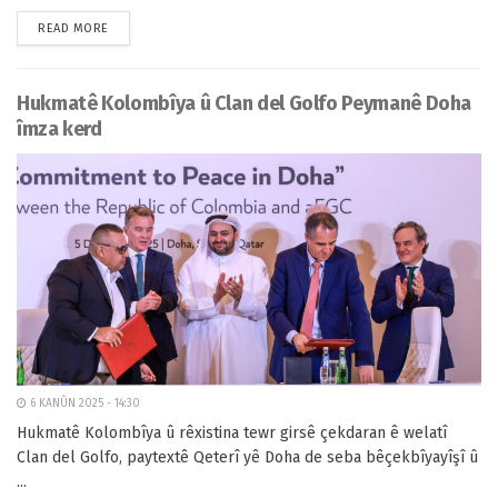
READ MORE
Hukmatê Kolombîya û Clan del Golfo Peymanê Doha
îmza kerd
6 KANÛN 2025 - 14:30
Hukmatê Kolombîya û rêxistina tewr girsê çekdaran ê welatî
Clan del Golfo, paytextê Qeterî yê Doha de seba bêçekbîyayîşî û
...