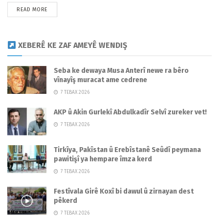
READ MORE
XEBERÊ KE ZAF AMEYÊ WENDIŞ
Seba ke dewaya Musa Anterî newe ra bêro
vînayîş muracat ame cedrene
7 TEBAX 2026
AKP û Akin Gurlekî Abdulkadîr Selvî zureker vet!
7 TEBAX 2026
Tirkîya, Pakîstan û Erebîstanê Seûdî peymana
pawitişî ya hempare îmza kerd
7 TEBAX 2026
Festîvala Girê Koxî bi dawul û zirnayan dest
pêkerd
7 TEBAX 2026