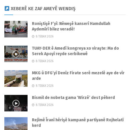
XEBERÊ KE ZAF AMEYÊ WENDIŞ
Roniştişê F’yî: Nêweşê kanserî Hamdullah
Aydemîrî bilez veradê!
8 TEBAX 2026
TUAY-DER ê Amedî kongreya xo viraşte: Ma do
Serek Apoyî reyde serbikewê
8 TEBAX 2026
MKG û DFG’yî Denîz Firate serê mezelê aye de vîr
arde
8 TEBAX 2026
Bismil de nobeta gama ‘Wirzê’ dest pêkerd
8 TEBAX 2026
Rejîmê Îranî hêrişê kampanê partîyanê Rojhelatî
kerd