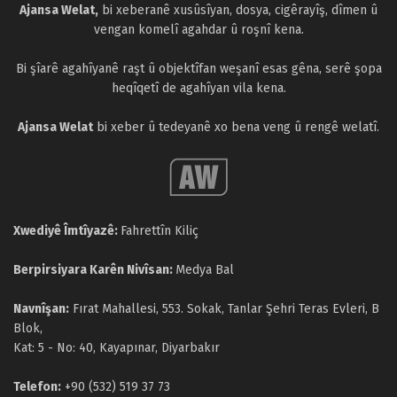
Ajansa Welat,
bi xeberanê xusûsîyan, dosya, cigêrayîş, dîmen û
vengan komelî agahdar û roşnî kena.
Bi şîarê agahîyanê raşt û objektîfan weşanî esas gêna, serê şopa
heqîqetî de agahîyan vila kena.
Ajansa Welat
bi xeber û tedeyanê xo bena veng û rengê welatî.
Xwediyê Îmtîyazê:
Fahrettîn Kiliç
Berpirsiyara Karên Nivîsan:
Medya Bal
Navnîşan:
Fırat Mahallesi, 553. Sokak, Tanlar Şehri Teras Evleri, B
Blok,
Kat: 5 - No: 40, Kayapınar, Diyarbakır
Telefon:
+90 (532) 519 37 73