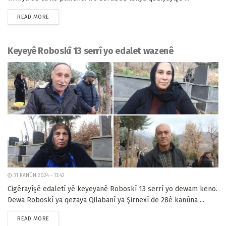
READ MORE
Keyeyê Roboskî 13 serrî yo edalet wazenê
31 KANÛN 2024 - 13:42
Cigêrayîşê edaletî yê keyeyanê Roboskî 13 serrî yo dewam keno.
Dewa Roboskî ya qezaya Qilabanî ya Şirnexî de 28ê kanûna ...
READ MORE