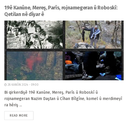
19ê Kanûne, Mereş, Parîs, rojnamegeran û Roboskî:
Qetilan nê dîyar ê
28 KANÛN 2024 - 09:00
Bi qirkerdişê 19ê Kanûne, Mereş, Parîs û Roboskî û
rojnamegeran Nazim Daştan û Cîhan Bîlgîne, komel û merdimeyî
ra hêriş ...
READ MORE