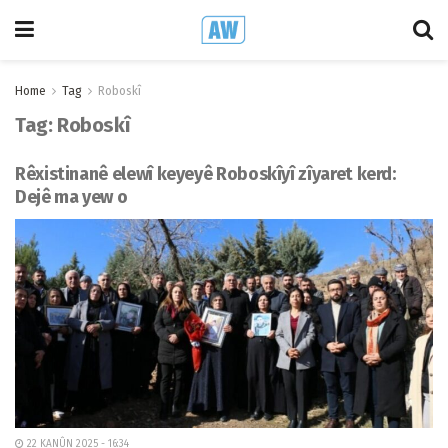
Home
Tag
Roboskî
Tag:
Roboskî
Rêxistinanê elewî keyeyê Roboskîyî zîyaret kerd:
Dejê ma yew o
22 KANÛN 2025 - 16:34