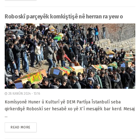
Roboskî parçeyêk komkiştişê nê herran ra yew o
28 KANÛN 2024 - 13:16
Komîsyonê Huner û Kulturî yê DEM Partîya Îstanbulî seba
qirkerdişê Roboskî ser hesabê xo yê X’î mesajêk bar kerd. Mesaj
...
READ MORE