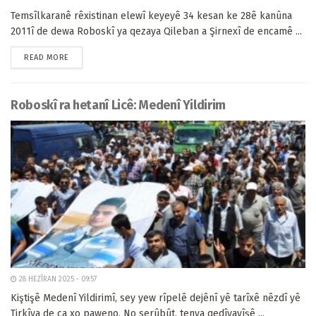
Temsîlkaranê rêxistinan elewî keyeyê 34 kesan ke 28ê kanûna
2011î de dewa Roboskî ya qezaya Qileban a Şirnexî de encamê ...
READ MORE
Roboskî ra hetanî Licê: Medenî Yildirim
28 HEZÎRAN 2025 - 09:57
Kiştişê Medenî Yildirimî, sey yew rîpelê dejênî yê tarîxê nêzdî yê
Tirkîya de ca xo paweno. No serûbût, tenya qedîyayîşê ...