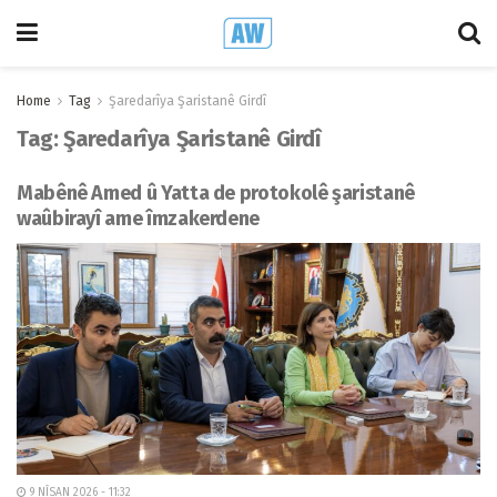
Home
Tag
Şaredarîya Şaristanê Girdî
Tag:
Şaredarîya Şaristanê Girdî
Mabênê Amed û Yatta de protokolê şaristanê
waûbirayî ame îmzakerdene
9 NÎSAN 2026 - 11:32