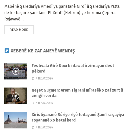
Mabênê Şaredarîya Amedî ya Şaristanê Girdî û Şaredarîya Yatta
de ke başûrê şaristanê El Xelîlî (Hebron) yê herêma Çepera
Rojavayê ...
READ MORE
XEBERÊ KE ZAF AMEYÊ WENDIŞ
Festîvala Girê Koxî bi dawul û zirnayan dest
pêkerd
7 TEBAX 2026
Neşet Guçmen: Aram Tîgranî mîrasêko zaf xurt û
zengîn verda
7 TEBAX 2026
Xiristîyananê Sûrîye rîyê tedayanê Şamî ra şayîya
roşananê xo betal kerd
7 TEBAX 2026