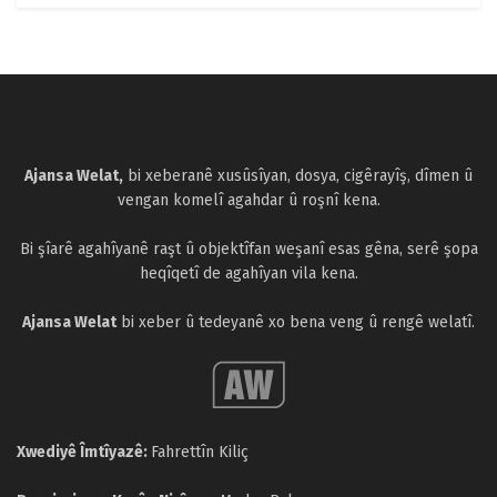
Ajansa Welat,
bi xeberanê xusûsîyan, dosya, cigêrayîş, dîmen û
vengan komelî agahdar û roşnî kena.
Bi şîarê agahîyanê raşt û objektîfan weşanî esas gêna, serê şopa
heqîqetî de agahîyan vila kena.
Ajansa Welat
bi xeber û tedeyanê xo bena veng û rengê welatî.
Xwediyê Îmtîyazê:
Fahrettîn Kiliç