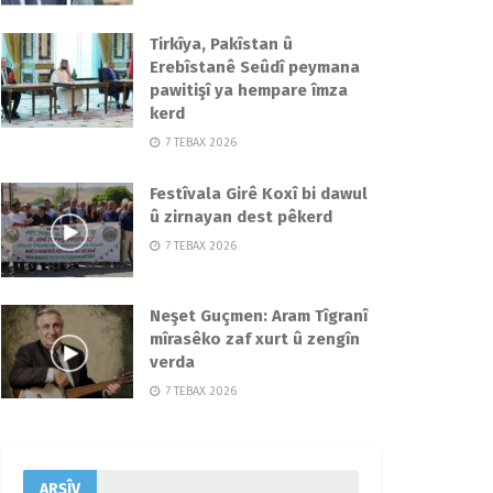
Tirkîya, Pakîstan û
Erebîstanê Seûdî peymana
pawitişî ya hempare îmza
kerd
7 TEBAX 2026
Festîvala Girê Koxî bi dawul
û zirnayan dest pêkerd
7 TEBAX 2026
Neşet Guçmen: Aram Tîgranî
mîrasêko zaf xurt û zengîn
verda
7 TEBAX 2026
ARŞÎV