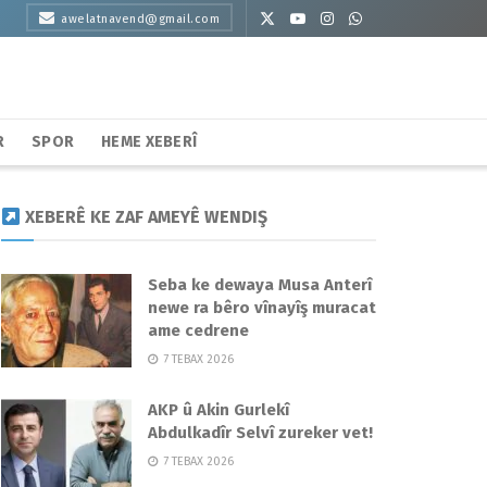
awelatnavend@gmail.com
R
SPOR
HEME XEBERÎ
XEBERÊ KE ZAF AMEYÊ WENDIŞ
Seba ke dewaya Musa Anterî
newe ra bêro vînayîş muracat
ame cedrene
7 TEBAX 2026
AKP û Akin Gurlekî
Abdulkadîr Selvî zureker vet!
7 TEBAX 2026