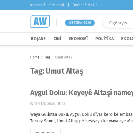
Kurmancî
Kirmanckî
|
Derheqê Ma De
|
08 TEBAX 2026
ROJANE
CINÎ
EKONOMÎ
POLÎTÎKA
EKOLO
Home
Tag
Umut Altaş
Tag:
Umut Altaş
Aygul Doku: Keyeyê Altaşî namey
15 NÎSAN 2026 - 15:42
Waya Gulîstan Doku, Aygul Doku dîyar kerd ke embaz
Turkay Sonel, Umut Altaş pê hesîyayo ke waya aye Must