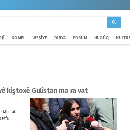
JÎ
KOMEL
WEŞÎYE
DINYA
FORUM
HUQÛQ
KULTU
ê kiştoxê Gulîstan ma ra vat
ê Mustafa
afa ...