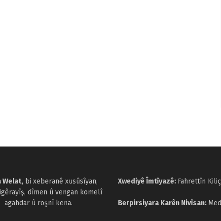
 Welat,
bi xeberanê xusûsîyan,
Xwediyê Îmtîyazê:
Fahrettîn Kiliç
cigêrayîş, dîmen û vengan komelî
agahdar û roşnî kena.
Berpirsiyara Karên Nivîsan:
Med