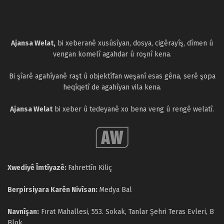
Ajansa Welat,
bi xeberanê xusûsîyan, dosya, cigêrayîş, dîmen û
vengan komelî agahdar û roşnî kena.
Bi şîarê agahîyanê raşt û objektîfan weşanî esas gêna, serê şopa
heqîqetî de agahîyan vila kena.
Ajansa Welat
bi xeber û tedeyanê xo bena veng û rengê welatî.
Xwediyê Îmtîyazê:
Fahrettîn Kiliç
Berpirsiyara Karên Nivîsan:
Medya Bal
Navnîşan:
Fırat Mahallesi, 553. Sokak, Tanlar Şehri Teras Evleri, B
Blok,