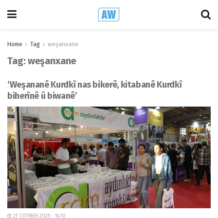
Home
Tag
weşanxane
Tag:
weşanxane
‘Weşananê Kurdkî nas bikerê, kitabanê Kurdkî
biherînê û biwanê’
21 COTMEH 2025 - 14:10