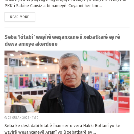
PKK’î Sakîne Cansiz a bi nameyê ‘Cuya mi her tim ...
READ MORE
Seba ‘kitabî’ wayîrê weşanxane û xebatkarê ey rê
dewa ameye akerdene
23 GULAN 2025 - 11:30
Seba ke dest dabi kitabê înan ser o vera Hakki Boltanî yo ke
wayîrê Weşanxaneyê Aramî yo û xebatkarê ey ...