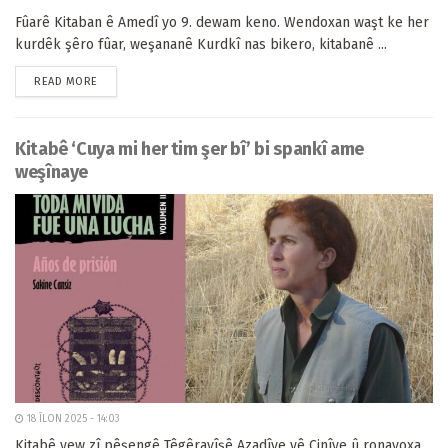
Fûarê Kitaban ê Amedî yo 9. dewam keno. Wendoxan waşt ke her
kurdêk şêro fûar, weşananê Kurdkî nas bikero, kitabanê ...
READ MORE
Kitabê ‘Cuya mi her tim şer bî’ bi spankî ame
weşînaye
18 ÎLON 2025 - 14:03
Kitabê yew zî pêşengê Têgêrayîşê Azadîye yê Cinîye û ronayoxa