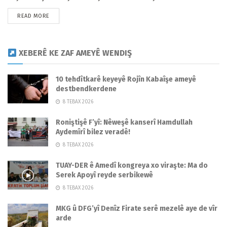
READ MORE
XEBERÊ KE ZAF AMEYÊ WENDIŞ
10 tehdîtkarê keyeyê Rojîn Kabaîşe ameyê
destbendkerdene
8 TEBAX 2026
Roniştişê F’yî: Nêweşê kanserî Hamdullah
Aydemîrî bilez veradê!
8 TEBAX 2026
TUAY-DER ê Amedî kongreya xo viraşte: Ma do
Serek Apoyî reyde serbikewê
8 TEBAX 2026
MKG û DFG’yî Denîz Firate serê mezelê aye de vîr
arde