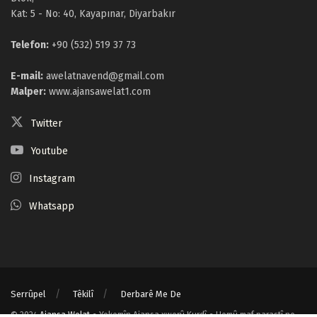
Kat: 5 - No: 40, Kayapınar, Diyarbakır
Telefon:
+90 (532) 519 37 73
E-mail:
awelatnavend@gmail.com
Malper:
www.ajansawelat1.com
Twitter
Youtube
Instagram
Whatsapp
Serrûpel
Têkilî
Derbarê Me De
© 2024
Ajansa Welat
● Yekemîn Ajansa xwerû Kurdî ● Hemû maf parastî ne