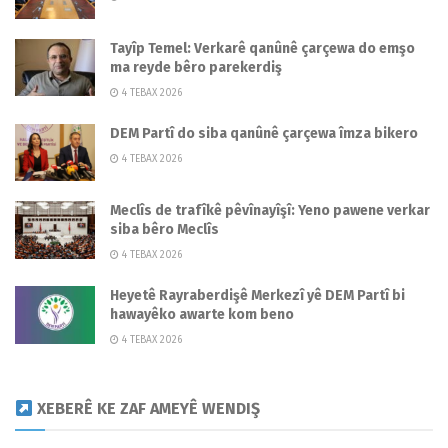
Tayîp Temel: Verkarê qanûnê çarçewa do emşo
ma reyde bêro parekerdiş
4 TEBAX 2026
DEM Partî do siba qanûnê çarçewa îmza bikero
4 TEBAX 2026
Meclîs de trafîkê pêvînayîşî: Yeno pawene verkar
siba bêro Meclîs
4 TEBAX 2026
Heyetê Rayraberdişê Merkezî yê DEM Partî bi
hawayêko awarte kom beno
4 TEBAX 2026
XEBERÊ KE ZAF AMEYÊ WENDIŞ