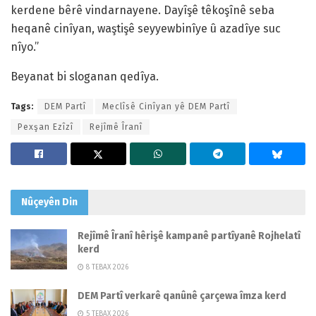
kerdene bêrê vindarnayene. Dayîşê têkoşînê seba
heqanê cinîyan, waştişê seyyewbinîye û azadîye suc
nîyo.”
Beyanat bi sloganan qedîya.
Tags:
DEM Partî
Meclîsê Cinîyan yê DEM Partî
Pexşan Ezîzî
Rejîmê Îranî
Nûçeyên
Din
Rejîmê Îranî hêrişê kampanê partîyanê Rojhelatî
kerd
8 TEBAX 2026
DEM Partî verkarê qanûnê çarçewa îmza kerd
5 TEBAX 2026