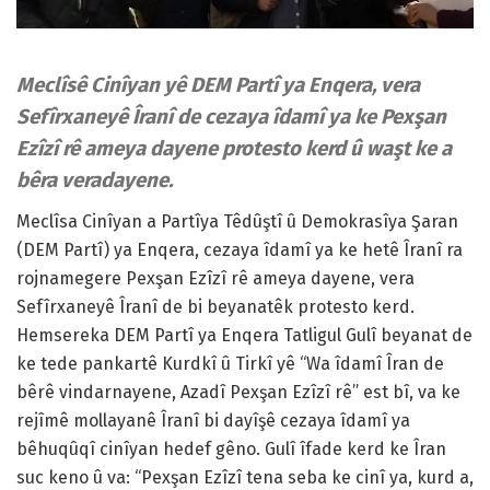
Meclîsê Cinîyan yê DEM Partî ya Enqera, vera
Sefîrxaneyê Îranî de cezaya îdamî ya ke Pexşan
Ezîzî rê ameya dayene protesto kerd û waşt ke a
bêra veradayene.
Meclîsa Cinîyan a Partîya Têdûştî û Demokrasîya Şaran
(DEM Partî) ya Enqera, cezaya îdamî ya ke hetê Îranî ra
rojnamegere Pexşan Ezîzî rê ameya dayene, vera
Sefîrxaneyê Îranî de bi beyanatêk protesto kerd.
Hemsereka DEM Partî ya Enqera Tatligul Gulî beyanat de
ke tede pankartê Kurdkî û Tirkî yê “Wa îdamî Îran de
bêrê vindarnayene, Azadî Pexşan Ezîzî rê” est bî, va ke
rejîmê mollayanê Îranî bi dayîşê cezaya îdamî ya
bêhuqûqî cinîyan hedef gêno. Gulî îfade kerd ke Îran
suc keno û va: “Pexşan Ezîzî tena seba ke cinî ya, kurd a,