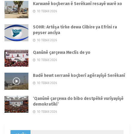
Karwanê koçberan ê Serêkanî resayê warê xo
10 TEBAX 2026
SOHR: Artêşa tirke dewa Cilbire ya Efrîni ra
peyser ancîya
10 TEBAX 2026
Qanûnê çarçewa Meclîs de yo
10 TEBAX 2026
Badê hewt serranê koçberî agêrayîşê Serêkanî
10 TEBAX 2026
‘Qanûnê çarçewa do bibo destpêkê vurîyayîşê
demokratîkî’
10 TEBAX 2026