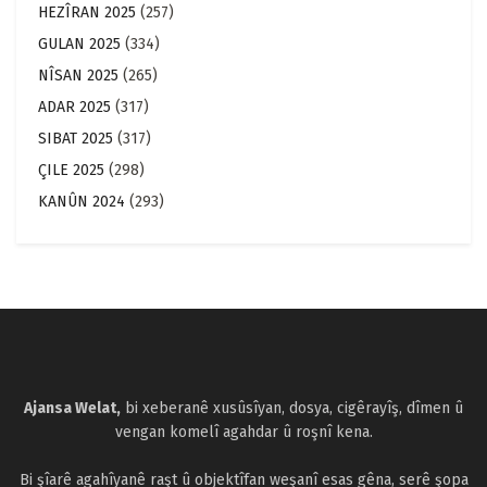
HEZÎRAN 2025
(257)
GULAN 2025
(334)
NÎSAN 2025
(265)
ADAR 2025
(317)
SIBAT 2025
(317)
ÇILE 2025
(298)
KANÛN 2024
(293)
Ajansa Welat,
bi xeberanê xusûsîyan, dosya, cigêrayîş, dîmen û
vengan komelî agahdar û roşnî kena.
Bi şîarê agahîyanê raşt û objektîfan weşanî esas gêna, serê şopa