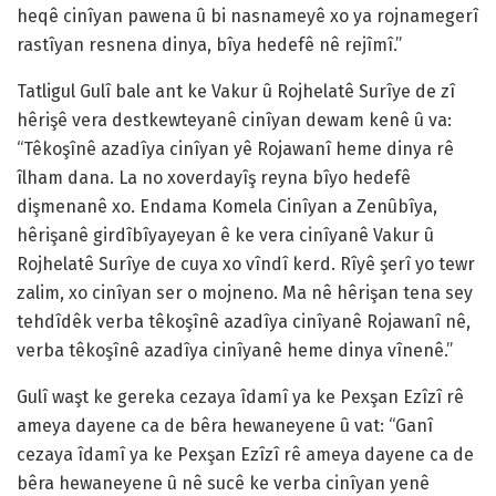
heqê cinîyan pawena û bi nasnameyê xo ya rojnamegerî
rastîyan resnena dinya, bîya hedefê nê rejîmî.”
Tatligul Gulî bale ant ke Vakur û Rojhelatê Surîye de zî
hêrişê vera destkewteyanê cinîyan dewam kenê û va:
“Têkoşînê azadîya cinîyan yê Rojawanî heme dinya rê
îlham dana. La no xoverdayîş reyna bîyo hedefê
dişmenanê xo. Endama Komela Cinîyan a Zenûbîya,
hêrişanê girdîbîyayeyan ê ke vera cinîyanê Vakur û
Rojhelatê Surîye de cuya xo vîndî kerd. Rîyê şerî yo tewr
zalim, xo cinîyan ser o mojneno. Ma nê hêrişan tena sey
tehdîdêk verba têkoşînê azadîya cinîyanê Rojawanî nê,
verba têkoşînê azadîya cinîyanê heme dinya vînenê.”
Gulî waşt ke gereka cezaya îdamî ya ke Pexşan Ezîzî rê
ameya dayene ca de bêra hewaneyene û vat: “Ganî
cezaya îdamî ya ke Pexşan Ezîzî rê ameya dayene ca de
bêra hewaneyene û nê sucê ke verba cinîyan yenê