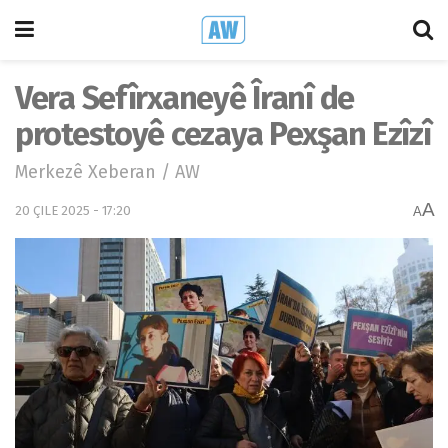
Vera Sefîrxaneyê Îranî de
protestoyê cezaya Pexşan Ezîzî
Merkezê Xeberan / AW
A
20 ÇILE 2025 - 17:20
A