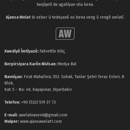
heqîqetî de agahîyan vila kena.
Ajansa Welat
bi xeber û tedeyanê xo bena veng û rengê welatî.
Xwediyê Îmtîyazê:
Fahrettîn Kiliç
Berpirsiyara Karên Nivîsan:
Medya Bal
Navnîşan:
Fırat Mahallesi, 553. Sokak, Tanlar Şehri Teras Evleri, B
Blok,
Kat: 5 - No: 40, Kayapınar, Diyarbakır
Telefon:
+90 (532) 519 37 73
E-mail:
awelatnavend@gmail.com
Malper:
www.ajansawelat1.com