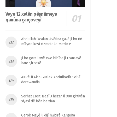
Vaye 12 xalên pêşnûmeya
qanûna çarçoveyî
Abdullah Ocalan: Avêtina gavê ji bo 86
mîlyon kesî xizmeteke mezin e
Ji bo gora lawê xwe bibîne ji Fransayê
hate Şirnexê
AKPê û Akin Gurlek Abdulkadîr Selvî
derewandin
Serhat Eren: Nezî 3 hezar û 900 girtiyên
siyasî dê bên berdan
Gerok Mayê li dijî hişbirê Kargeha