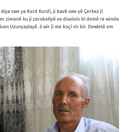
i diya xwe ya Kurd Kurdî, ji bavê xwe yê Çerkez jî
ev zimanê ku ji zarokatiyê ve diaxivin bi demê re winda
van Uzunyaylayê. Ji wir jî me koçî vir kir. Dewletê em