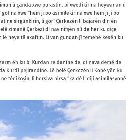
ziman û çanda xwe parastin, bi xwedîkirina heywanan û
 gotina xwe “hem ji bo asîmîlekirina xwe hem jî ji bo
ine sirgûnkirin, li gorî Çerkezên li bajarên din ên
elê zimanê Çerkezî di nav nifşên nû de her ku diçe
 lê heye tê axaftin. Li van gundan jî temenê kesên ku
 germ ên ku bi Kurdan re danîne de, di nava demê de
nda Kurdî pejirandine. Lê belê Çerkezên li Kopê yên ku
 ne têdikoşin, li bersiva pirsa “ka dê li dijî asîmîlasyonê