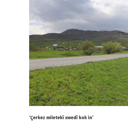
‘Çerkez miletekî xwedî kok in’