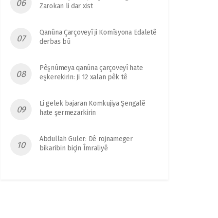
Zarokan li dar xist
Qanûna Çarçoveyî ji Komîsyona Edaletê
derbas bû
Pêşnûmeya qanûna çarçoveyî hate
eşkerekirin: Ji 12 xalan pêk tê
Li gelek bajaran Komkujiya Şengalê
hate şermezarkirin
Abdullah Guler: Dê rojnameger
bikaribin biçin Îmraliyê