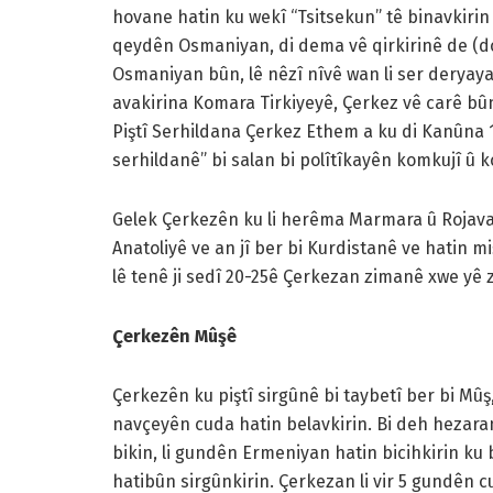
hovane hatin ku wekî “Tsitsekun” tê binavkirin
qeydên Osmaniyan, di dema vê qirkirinê de (d
Osmaniyan bûn, lê nêzî nîvê wan li ser deryayan
avakirina Komara Tirkiyeyê, Çerkez vê carê bûn
Piştî Serhildana Çerkez Ethem a ku di Kanûna 1
serhildanê” bi salan bi polîtîkayên komkujî û 
Gelek Çerkezên ku li herêma Marmara û Rojavayê
Anatoliyê ve an jî ber bi Kurdistanê ve hatin mi
lê tenê ji sedî 20-25ê Çerkezan zimanê xwe yê 
Çerkezên Mûşê
Çerkezên ku piştî sirgûnê bi taybetî ber bi Mûş, 
navçeyên cuda hatin belavkirin. Bi deh hezar
bikin, li gundên Ermeniyan hatin bicihkirin k
hatibûn sirgûnkirin. Çerkezan li vir 5 gundên c