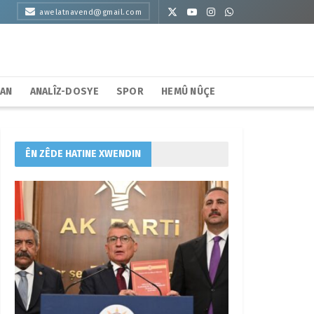
awelatnavend@gmail.com
HAN
ANALÎZ-DOSYE
SPOR
HEMÛ NÛÇE
ÊN ZÊDE HATINE XWENDIN