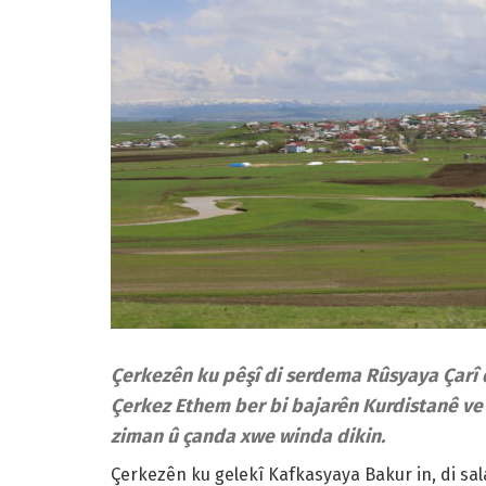
Çerkezên ku pêşî di serdema Rûsyaya Çarî d
Çerkez Ethem ber bi bajarên Kurdistanê ve h
ziman û çanda xwe winda dikin.
Çerkezên ku gelekî Kafkasyaya Bakur in, di sala