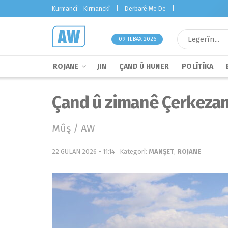
Kurmancî
Kirmanckî
|
Derbarê Me De
|
09 TEBAX 2026
ROJANE
JIN
ÇAND Û HUNER
POLÎTÎKA
Çand û zimanê Çerkezan
Mûş / AW
22 GULAN 2026 - 11:14
Kategorî:
MANŞET
,
ROJANE