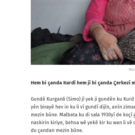
Mec
Hem bi çanda Kurdî hem jî bi çanda Çerkezî 
Gundê Kurganli (Simo) jî yek ji gundên ku Kurd 
yên birayê hev in ku li vî gundî dijîn, anîn zi
mezin bûne. Malbata ku di sala 1930yî de koçî 
naskirin kiriye, behsa wê yekê kir ku wan li vê d
du çandan mezin bûne.