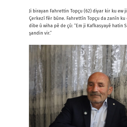
Ji birayan Fahrettin Topçu (62) diyar kir ku ew j
Çerkezî fêr bûne. Fahrettîn Topçu da zanîn ku 
dibe û wiha pê de çû: “Em ji Kafkasyayê hatin Si
şandin vir.”