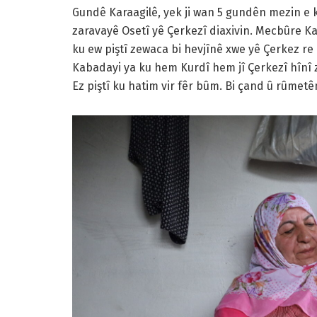
Gundê Karaagilê, yek ji wan 5 gundên mezin e ku
zaravayê Osetî yê Çerkezî diaxivin. Mecbûre Kaba
ku ew piştî zewaca bi hevjînê xwe yê Çerkez re l
Kabadayi ya ku hem Kurdî hem jî Çerkezî hînî z
Ez piştî ku hatim vir fêr bûm. Bi çand û rûmetên 