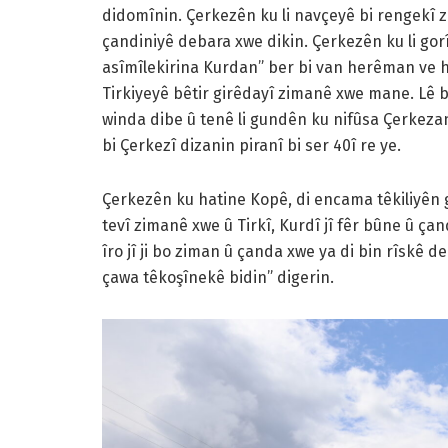
didomînin. Çerkezên ku li navçeyê bi rengekî 
çandiniyê debara xwe dikin. Çerkezên ku li gorî
asîmîlekirina Kurdan” ber bi van herêman ve hat
Tirkiyeyê bêtir girêdayî zimanê xwe mane. Lê b
winda dibe û tenê li gundên ku nifûsa Çerkezan
bi Çerkezî dizanin piranî bi ser 40î re ye.
Çerkezên ku hatine Kopê, di encama têkiliyên
tevî zimanê xwe û Tirkî, Kurdî jî fêr bûne û ça
îro jî ji bo ziman û çanda xwe ya di bin rîskê de
çawa têkoşînekê bidin” digerin.