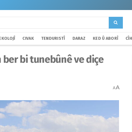
EKOLOJÎ
CIVAK
TENDURISTÎ
DARAZ
KED Û ABORÎ
CÎ
 ber bi tunebûnê ve diçe
A
A