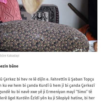
bûre Kabadayi
mezin bûne
û Çerkez bi hev re lê dijîn e. Fahrettîn û Şaban Topçu
man ku ew hem bi çanda Kurdî û hem jî bi çanda Çerkezî
gundê ku bi navê xwe yê ji Ermeniyan mayî “Simo” tê
erê ligel Kurdên Êzîdî yên ku ji Silopiyê hatine, bi her