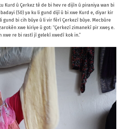
 Kurd û Çerkez tê de bi hev re dijîn û piraniya wan bi
dayi (50) ya ku li gund dijî û bi xwe Kurd e, diyar kir
i gund bi cih bûye û li vir fêrî Çerkezî bûye. Mecbûre
arokên xwe kiriye û got: “Çerkezî zimanekî pir xweş e.
xwe re bi rastî jî gelekî xwedî kok in.”