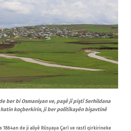
e ber bi Osmaniyan ve, paşê jî piştî Serhildana
atin koçberkirin, ji ber polîtîkayên bişavtinê
 1864an de ji aliyê Rûsyaya Çarî ve rastî qirkirineke