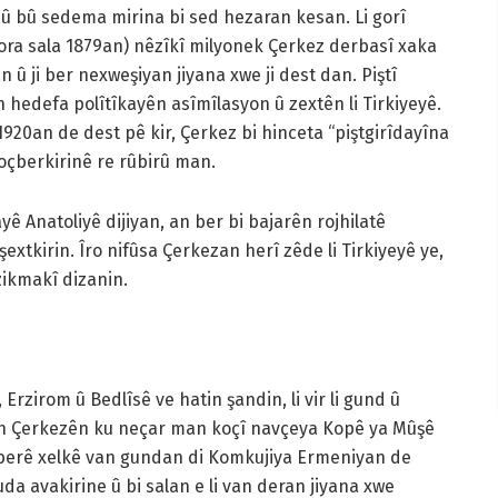
 û bû sedema mirina bi sed hezaran kesan. Li gorî
ora sala 1879an) nêzîkî milyonek Çerkez derbasî xaka
 û ji ber nexweşiyan jiyana xwe ji dest dan. Piştî
 hedefa polîtîkayên asîmîlasyon û zextên li Tirkiyeyê.
920an de dest pê kir, Çerkez bi hinceta “piştgirîdayîna
koçberkirinê re rûbirû man.
 Anatoliyê dijiyan, an ber bi bajarên rojhilatê
şextkirin. Îro nifûsa Çerkezan herî zêde li Tirkiyeyê ye,
zikmakî dizanin.
Erzirom û Bedlîsê ve hatin şandin, li vir li gund û
an Çerkezên ku neçar man koçî navçeya Kopê ya Mûşê
u berê xelkê van gundan di Komkujiya Ermeniyan de
uda avakirine û bi salan e li van deran jiyana xwe