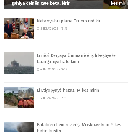
şahiya cejnên xwe betal kirin
kes mirin
Netanyahu plana Trump red kir
5 TEBAX 2026 - 13:56
Li nêzî Deryaya Ûmmanê êriş li keştiyeke
bazirganiyê hate kirin
4 TEBAX 2026 - 16:29
Li Etiyopyayê hezaz: 14 kes mirin
4 TEBAX 2026 - 14:11
Balafirên bêmirov erişî Moskowê kirin: 5 kes
hatin kuştin