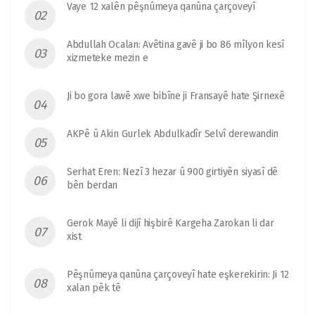
Vaye 12 xalên pêşnûmeya qanûna çarçoveyî
Abdullah Ocalan: Avêtina gavê ji bo 86 mîlyon kesî
xizmeteke mezin e
Ji bo gora lawê xwe bibîne ji Fransayê hate Şirnexê
AKPê û Akin Gurlek Abdulkadîr Selvî derewandin
Serhat Eren: Nezî 3 hezar û 900 girtiyên siyasî dê
bên berdan
Gerok Mayê li dijî hişbirê Kargeha Zarokan li dar
xist
Pêşnûmeya qanûna çarçoveyî hate eşkerekirin: Ji 12
xalan pêk tê