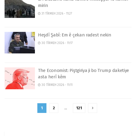
mirin
31 TÎRMEH 2026 - 11:27
Heşdî Şabî: Em ê çekan radest nekin
30 TÎRMEH 2026 - 11:17
The Economist: Piştgiriya ji bo Trump daketiye
asta herî kêm
30 TÎRMEH 2026 - 11:11
1
2
…
121