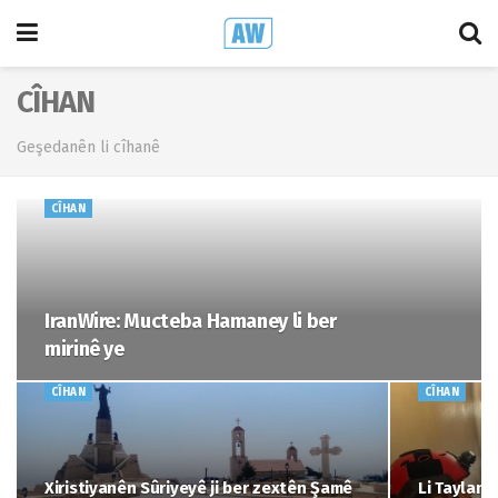
CÎHAN
Geşedanên li cîhanê
CÎHAN
IranWire: Mucteba Hamaney li ber
mirinê ye
CÎHAN
CÎHAN
Xiristiyanên Sûriyeyê ji ber zextên Şamê
Li Taylandê