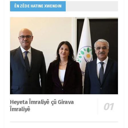
ÊN ZÊDE HATINE XWENDIN
Heyeta Îmraliyê çû Girava
Îmraliyê