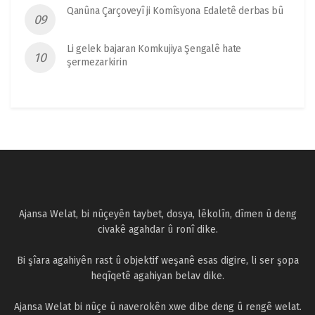
Qanûna Çarçoveyî ji Komîsyona Edaletê derbas bû
Li gelek bajaran Komkujiya Şengalê hate
şermezarkirin
Ajansa Welat, bi nûçeyên taybet, dosya, lêkolîn, dîmen û deng
civakê agahdar û ronî dike.
Bi şîara agahiyên rast û objektif weşanê esas digire, li ser şopa
heqîqetê agahiyan belav dike.
Ajansa Welat bi nûçe û naverokên xwe dibe deng û rengê welat.