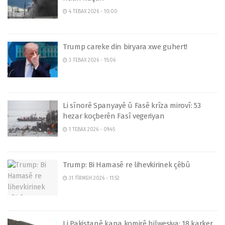
4 TEBAX 2026 - 10:00
Trump careke din biryara xwe guhert!
3 TEBAX 2026 - 15:06
Li sînorê Spanyayê û Fasê krîza mirovî: 53
hezar koçberên Fasî vegeriyan
1 TEBAX 2026 - 09:45
Trump: Bi Hamasê re lihevkirinek çêbû
31 TÎRMEH 2026 - 11:52
Li Pakistanê kana komirê hilweşiya: 18 karker