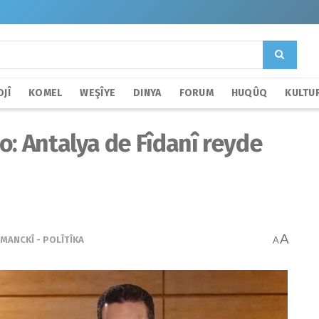
JÎ
KOMEL
WEŞÎYE
DINYA
FORUM
HUQÛQ
KULTU
o: Antalya de Fîdanî reyde
A
MANCKÎ - POLÎTÎKA
A