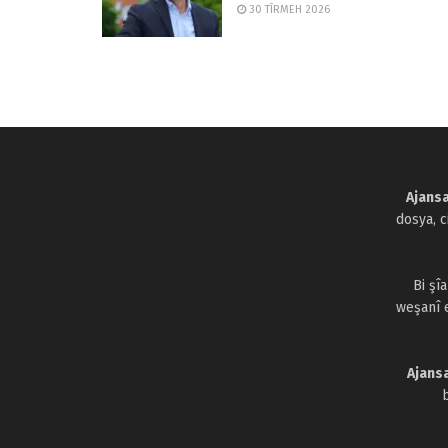
30 TÎRMEH 2026
Ajansa
dosya, 
Bi şî
weşanî 
Ajans