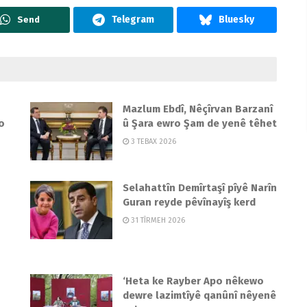
Send
Mazlum Ebdî, Nêçîrvan Barzanî
o
û Şara ewro Şam de yenê têhet
3 TEBAX 2026
Selahattîn Demîrtaşî pîyê Narîn
Guran reyde pêvînayîş kerd
31 TÎRMEH 2026
‘Heta ke Rayber Apo nêkewo
dewre lazimtîyê qanûnî nêyenê