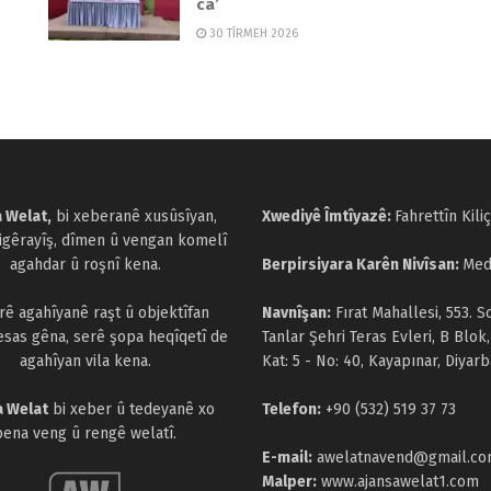
ca’
30 TÎRMEH 2026
 Welat,
bi xeberanê xusûsîyan,
Xwediyê Îmtîyazê:
Fahrettîn Kiliç
cigêrayîş, dîmen û vengan komelî
agahdar û roşnî kena.
Berpirsiyara Karên Nivîsan:
Med
arê agahîyanê raşt û objektîfan
Navnîşan:
Fırat Mahallesi, 553. S
esas gêna, serê şopa heqîqetî de
Tanlar Şehri Teras Evleri, B Blok,
agahîyan vila kena.
Kat: 5 - No: 40, Kayapınar, Diyarb
a Welat
bi xeber û tedeyanê xo
Telefon:
+90 (532) 519 37 73
bena veng û rengê welatî.
E-mail:
awelatnavend@gmail.c
Malper:
www.ajansawelat1.com