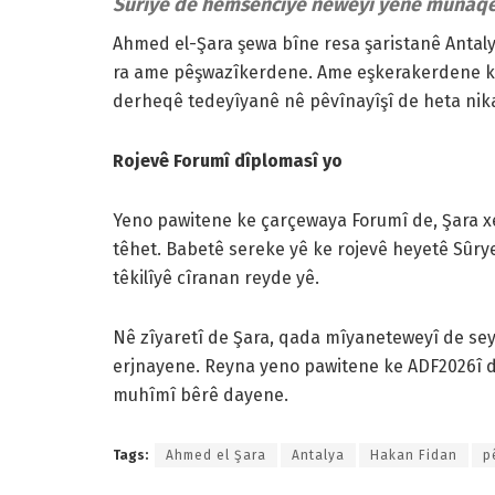
Sûrîye de hemsencîyê neweyî yenê munaq
Ahmed el-Şara şewa bîne resa şaristanê Antaly
ra ame pêşwazîkerdene. Ame eşkerakerdene ke h
derheqê tedeyîyanê nê pêvînayîşî de heta nik
Rojevê Forumî dîplomasî yo
Yeno pawitene ke çarçewaya Forumî de, Şara x
têhet. Babetê sereke yê ke rojevê heyetê Sûry
têkilîyê cîranan reyde yê.
Nê zîyaretî de Şara, qada mîyaneteweyî de s
erjnayene. Reyna yeno pawitene ke ADF2026î 
muhîmî bêrê dayene.
Tags:
Ahmed el Şara
Antalya
Hakan Fidan
p