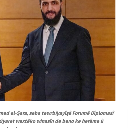
ed el-Şara, seba tewrbîyayîşê Forumê Dîplomasî
 zîyaret wextêko winasîn de beno ke herême û