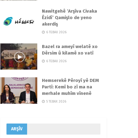
Nawitgehê ‘Arşîva Civaka
Êzidî’ Qamişlo de yeno
akerdiş
6 TEBAX 2026
Bazel ra ameyî welatê xo
Dêrsim û kilamê xo vatî
6 TEBAX 2026
Hemserekê Pêroyî yê DEM
Partî: Kemî bo zî ma na
merhale muhîm vînenê
5 TEBAX 2026
ARŞÎV