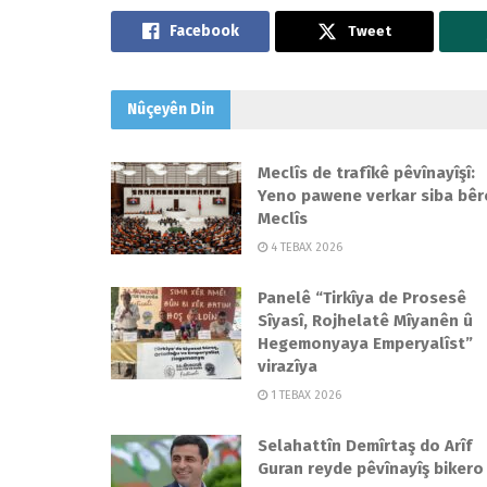
Tweet
Nûçeyên
Din
Meclîs de trafîkê pêvînayîşî:
Yeno pawene verkar siba bêr
Meclîs
4 TEBAX 2026
Panelê “Tirkîya de Prosesê
Sîyasî, Rojhelatê Mîyanên û
Hegemonyaya Emperyalîst”
virazîya
1 TEBAX 2026
Selahattîn Demîrtaş do Arîf
Guran reyde pêvînayîş bikero