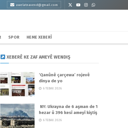
awelatnavend@gmail.com
R
SPOR
HEME XEBERÎ
XEBERÊ KE ZAF AMEYÊ WENDIŞ
‘Qanûnê çarçewa’ rojevê
dinya de yo
6 TEBAX 2026
NY: Ukrayna de 6 aşman de 1
hezar û 396 kesî ameyî kiştiş
6 TEBAX 2026