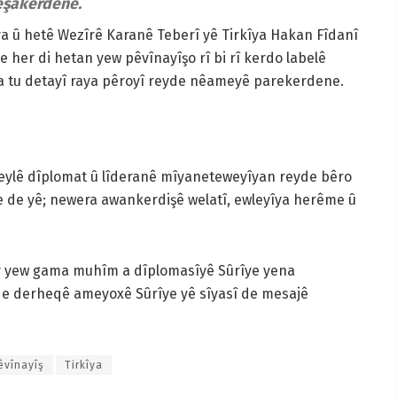
eşakerdene.
a û hetê Wezîrê Karanê Teberî yê Tirkîya Hakan Fîdanî
er di hetan yew pêvînayîşo rî bi rî kerdo labelê
a tu detayî raya pêroyî reyde nêameyê parekerdene.
eylê dîplomat û lîderanê mîyaneteweyîyan reyde bêro
e de yê; newera awankerdişê welatî, ewleyîya herême û
ey yew gama muhîm a dîplomasîyê Sûrîye yena
de derheqê ameyoxê Sûrîye yê sîyasî de mesajê
êvînayîş
Tirkîya