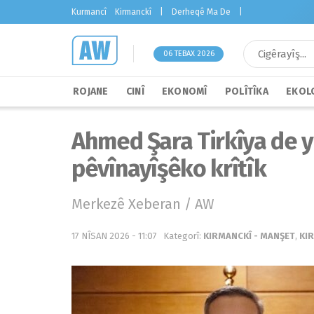
Kurmancî
Kirmanckî
|
Derheqê Ma De
|
06 TEBAX 2026
ROJANE
CINÎ
EKONOMÎ
POLÎTÎKA
EKOLO
Ahmed Şara Tirkîya de y
pêvînayîşêko krîtîk
Merkezê Xeberan / AW
17 NÎSAN 2026 - 11:07
Kategorî:
KIRMANCKÎ - MANŞET
,
KIR