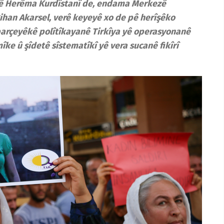
 yê Herêma Kurdîstanî de, endama Merkezê
ihan Akarsel, verê keyeyê xo de pê herîşêko
parçeyêkê polîtîkayanê Tirkîya yê operasyonanê
ke û şîdetê sîstematîkî yê vera sucanê fikîrî