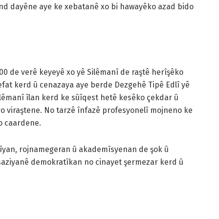
send dayêne aye ke xebatanê xo bi hawayêko azad bido
0 de verê keyeyê xo yê Silêmanî de raştê herîşêko
efat kerd û cenazaya aye berde Dezgehê Tipê Edlî yê
ilêmanî îlan kerd ke sûîqest hetê kesêko çekdar û
o viraştene. No tarzê înfazê profesyonelî mojneno ke
o caardene.
nîyan, rojnamegeran û akademîsyenan de şok û
 û saziyanê demokratîkan no cinayet şermezar kerd û