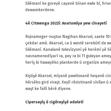
Silêmanî ke goreyê cayanê bînan ewle bî, fir
dewamkerdene.
4ê Citmenga 2022î: Anatomîya yew cînayetî
Rojnameger-nuştox Nagihan Akarsel, saete 10:0
çekdar amê. Akarsel, ca û wextê serebûtî de w
Silêmanî. Kanalanê televîzyonî yê herêmî yê S
nasnamenedîyarî ra, pey ra bi 11 guleyan amey
herîş bi hawayêko plankerde û organîze amey
Kiştişê Akarsel, mîyanê pawitoxanê heqanê ci
hêrsêko gird viraşt. Xeylî rêxistinanê sîvîlan
waşt ke faîlî bêrê dîyene.
Cipersayîş û cigêrayîşê adaletî