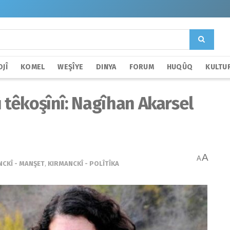
JÎ
KOMEL
WEŞÎYE
DINYA
FORUM
HUQÛQ
KULTU
û têkoşînî: Nagîhan Akarsel
A
A
CKÎ - MANŞET
,
KIRMANCKÎ - POLÎTÎKA