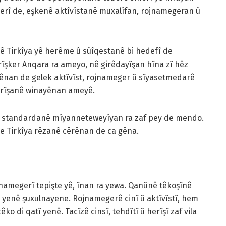
erî de, eşkenê aktîvîstanê muxalîfan, rojnamegeran û
nê Tirkîya yê herême û sûîqestanê bi hedefî de
rîşker Anqara ra ameyo, nê girêdayîşan hîna zî hêz
yênan de gelek aktîvîst, rojnameger û sîyasetmedarê
herîşanê winayênan ameyê.
, standardanê mîyanneteweyîyan ra zaf pey de mendo.
 Tirkîya rêzanê cêrênan de ca gêna.
jnamegerî tepişte yê, înan ra yewa. Qanûnê têkoşînê
 yenê şuxulnayene. Rojnamegerê cinî û aktîvîstî, hem
ko di qatî yenê. Tacîzê cinsî, tehdîtî û herîşî zaf vila