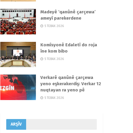
Madeyê ‘qanûnê çarçewa’
ameyî parekerdene
5 TEBAX 2026
Komîsyonê Edaletî do roja
îne kom bibo
5 TEBAX 2026
Verkarê qanûnê çarçewa
yeno eşkerakerdiş: Verkar 12
nuqtayan ra yeno pê
5 TEBAX 2026
ARŞÎV