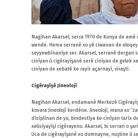
Nagihan Akarsel, serra 1970 de Konya de amê 
wende. Hema serranê xo yê ciwanan de eleqeyê
seyyewbînanîye ser. Akarsel, serranê dergan s
cinîyan û cigêrayîşanê serê cinîyan de gelek x
cinîyan de xebatê ke rayîr açarnayî, viraştî.
Cigêrayîşê Jineolojî
Nagihan Akarsel, endamanê Merkezê Cigêrayîşan
kovara Jineolojî kerdêne. Jineolojî, mana xo “z
dîsîplînan de yo, bindestîya ke cinîyan tarîx d
xelisîyayîşî cigêrayeno. Akarsel, bi serran o 
Uca de cigêrayîşanê xo domnayne, nuştine û s