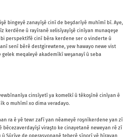
işê bingeyê zanayîşê cinî de beşdarîyê muhîmî bî. Aye,
lîz kerdêne û rayîranê xelisîyayîşê cinîyan munaqeşe
i perspektîfê cinî bêra kerdene ser o vinderte û
anî senî bêrê destgirewtene, yew hawayo newe vist
r de gelek meqaleyê akademîkî weşanayî û seba
ewbînanîya cinsîyetî ya komelkî û têkoşînê cinîyan ê
îk o muhîmî xo dima veradayo.
an ra ê yê tewr zafî yan nêameyê roşnîkerdene yan zî
rê bêcezaverdayîşî viraşto ke cinayetanê neweyan rê zî
q û Sûrîye de operasyonanê teberê sînorî yê hîrayan