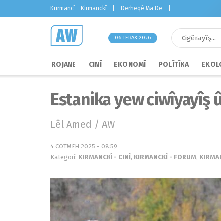
Kurmancî
Kirmanckî
|
Derheqê Ma De
|
06 TEBAX 2026
ROJANE
CINÎ
EKONOMÎ
POLÎTÎKA
EKOLO
Estanika yew ciwîyayîş 
Lêl Amed / AW
4 COTMEH 2025 - 08:59
Kategorî:
KIRMANCKÎ - CINÎ
,
KIRMANCKÎ - FORUM
,
KIRMAN