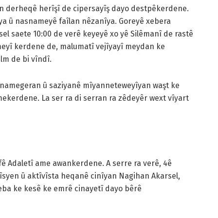
n derheqê herîşî de cipersayîş dayo destpêkerdene.
ya û nasnameyê faîlan nêzanîya. Goreyê xebera
l saete 10:00 de verê keyeyê xo yê Silêmanî de rastê
meyî kerdene de, malumatî vejîyayî meydan ke
lm de bi vîndî.
jnamegeran û saziyanê mîyanneteweyîyan waşt ke
ekerdene. La ser ra di serran ra zêdeyêr wext vîyart
fê Adaletî ame awankerdene. A serre ra verê, 4ê
syen û aktîvîsta heqanê cinîyan Nagihan Akarsel,
eba ke kesê ke emrê cinayetî dayo bêrê