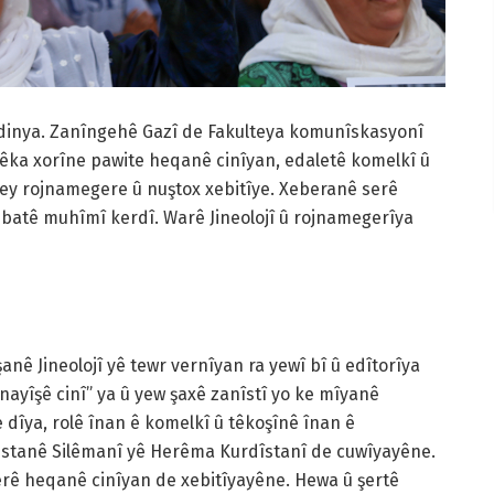
dinya. Zanîngehê Gazî de Fakulteya komunîskasyonî
ka xorîne pawite heqanê cinîyan, edaletê komelkî û
ey rojnamegere û nuştox xebitîye. Xeberanê serê
ebatê muhîmî kerdî. Warê Jineolojî û rojnamegerîya
ê Jineolojî yê tewr vernîyan ra yewî bî û edîtorîya
anayîşê cinî” ya û yew şaxê zanîstî yo ke mîyanê
e dîya, rolê înan ê komelkî û têkoşînê înan ê
şaristanê Silêmanî yê Herêma Kurdîstanî de cuwîyayêne.
erê heqanê cinîyan de xebitîyayêne. Hewa û şertê