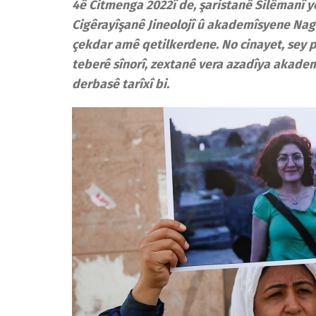
4ê Citmenga 2022î de, şaristanê Silêmanî
Cigêrayîşanê Jineolojî û akademîsyene Nag
çekdar amê qetilkerdene. No cinayet, sey 
teberê sînorî, zextanê vera azadîya akademî
derbasê tarîxî bi.