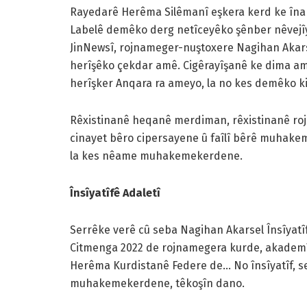
Rayedarê Herêma Silêmanî eşkera kerd ke îna
Labelê demêko derg netîceyêko şênber nêvejî
JinNewsî, rojnameger-nuştoxere Nagihan Akarse
herîşêko çekdar amê. Cigêrayîşanê ke dima a
herîşker Anqara ra ameyo, la no kes demêko ki
Rêxistinanê heqanê merdiman, rêxistinanê ro
cinayet bêro cipersayene û faîlî bêrê muhakem
la kes nêame muhakemekerdene.
Însîyatîfê Adaletî
Serrêke verê cû seba Nagihan Akarsel Însîyatî
Citmenga 2022 de rojnamegera kurde, akademî
Herêma Kurdistanê Federe de… No însîyatîf, s
muhakemekerdene, têkoşîn dano.