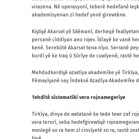
virazena. Nê operasyonî, teberê hedefanê leşk
akademîsyenan zî hedef yenê girewtêne.
Kiştişê Akarsel yê Silêmanî, derheqê fealîyeta
persanê cîddîyan ano rojev. Îdîayê ke vanê he
kenê. Serebûtê Akarsel tena nîyo. Serranê pe
kurdî yê ke Iraq û Sûrîye de cuwîyenê, rastê 
Mehdudkerdişê azadîya akademîke yê Tirkîya
Pêmayîşanê sey Îndeksê Azadîya Akademîke de
Tehdîtê sîstematîkî vera rojnamegerîye
Tirkîya, dinya de welatanê ke tede tewr zaf ro
vera terorî, seba hedefgirewtişê rojnamegeran
meslegê xo ra hem zî cinsîyetê xo ra, rastê zextê
biyê.