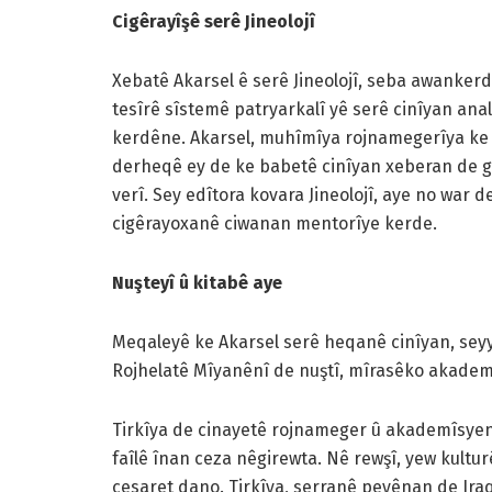
Cigêrayîşê serê Jineolojî
Xebatê Akarsel ê serê Jineolojî, seba awankerd
tesîrê sîstemê patryarkalî yê serê cinîyan ana
kerdêne. Akarsel, muhîmîya rojnamegerîya ke b
derheqê ey de ke babetê cinîyan xeberan de g
verî. Sey edîtora kovara Jineolojî, aye no wa
cigêrayoxanê ciwanan mentorîye kerde.
Nuşteyî û kitabê aye
Meqaleyê ke Akarsel serê heqanê cinîyan, seyy
Rojhelatê Mîyanênî de nuştî, mîrasêko akadem
Tirkîya de cinayetê rojnameger û akademîsyen
faîlê înan ceza nêgirewta. Nê rewşî, yew kultu
cesaret dano. Tirkîya, serranê peyênan de Ira