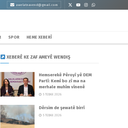
awelatnavend@gmail.com
R
SPOR
HEME XEBERÎ
XEBERÊ KE ZAF AMEYÊ WENDIŞ
Hemserekê Pêroyî yê DEM
Partî: Kemî bo zî ma na
merhale muhîm vînenê
5 TEBAX 2026
Dêrsim de şewatê birrî
5 TEBAX 2026