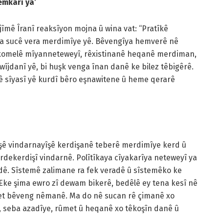
emkarî ya’
îmê Îranî reaksîyon mojna û wina vat: “Pratîkê
lla sucê vera merdimîye yê. Bêvengîya hemverê nê
 komelê mîyanneteweyî, rêxistinanê heqanê merdiman,
jdanî yê, bi huşk venga înan danê ke bilez têbigêrê.
 sîyasî yê kurdî bêro eşnawitene û heme qerarê
şê vindarnayîşê kerdişanê teberê merdimîye kerd û
ardekerdişî vindarnê. Polîtîkaya cîyakarîya neteweyî ya
adê. Sîstemê zalimane ra fek veradê û sîstemêko ke
 Eke şima ewro zî dewam bikerê, bedêlê ey tena kesî nê
qet bêveng nêmanê. Ma do nê sucan rê çimanê xo
e, seba azadîye, rûmet û heqanê xo têkoşîn danê û