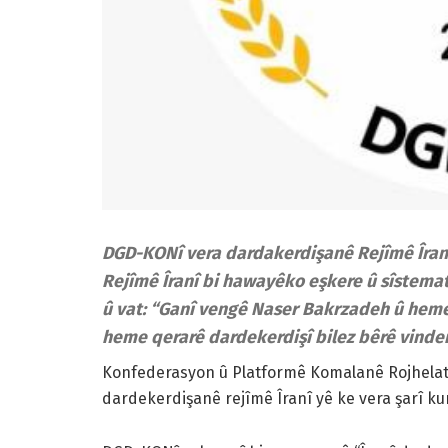
DGD-KONî vera dardakerdişanê Rejîmê Îranî
Rejîmê Îranî bi hawayêko eşkere û sîstema
û vat: “Ganî vengê Naser Bakrzadeh û heme
heme qerarê dardekerdişî bilez bêrê vinder
Konfederasyon û Platformê Komalanê Rojhelat 
dardekerdişanê rejîmê Îranî yê ke vera şarî ku