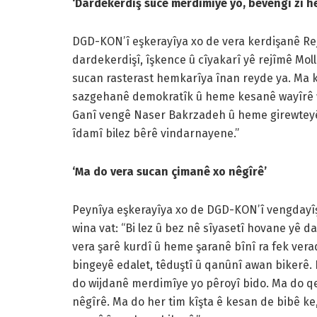
‘Dardekerdiş sucê merdimîye yo, bêvengî zî h
DGD-KON’î eşkerayîya xo de vera kerdişanê Rej
dardekerdişî, îşkence û cîyakarî yê rejîmê Mo
sucan rasterast hemkarîya înan reyde ya. Ma
sazgehanê demokratîk û heme kesanê wayîrê wî
Ganî vengê Naser Bakrzadeh û heme girewteyê
îdamî bilez bêrê vindarnayene.”
‘Ma do vera sucan çimanê xo nêgîrê’
Peynîya eşkerayîya xo de DGD-KON’î vengdayî
wina vat: “Bi lez û bez nê sîyasetî hovane yê d
vera şarê kurdî û heme şaranê bînî ra fek ver
bingeyê edalet, têduştî û qanûnî awan bikerê.
do wijdanê merdimîye yo pêroyî bido. Ma do 
nêgîrê. Ma do her tim kîşta ê kesan de bibê k