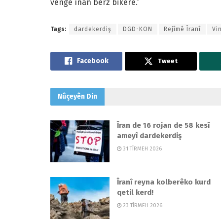
vengê înan berz bikerê.”
Tags:
dardekerdiş
DGD-KON
Rejîmê Îranî
Vi
Tweet
Nûçeyên
Din
Îran de 16 rojan de 58 kesî
ameyî dardekerdiş
31 TÎRMEH 2026
Îranî reyna kolberêko kurd
qetil kerd!
23 TÎRMEH 2026