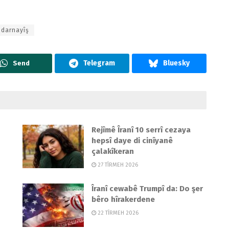
ndarnayîş
Send
Rejîmê Îranî 10 serrî cezaya
hepsî daye di cinîyanê
çalakîkeran
27 TÎRMEH 2026
Îranî cewabê Trumpî da: Do şer
bêro hîrakerdene
22 TÎRMEH 2026