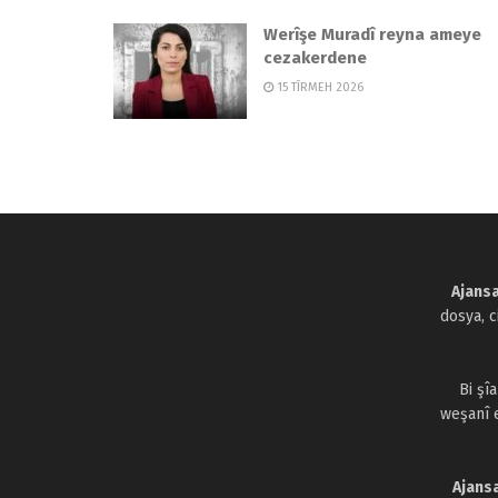
Werîşe Muradî reyna ameye
cezakerdene
15 TÎRMEH 2026
Ajansa
dosya, 
Bi şî
weşanî 
Ajans