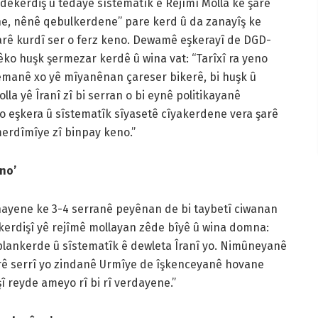
ekerdiş û tedayê sîstematîk ê Rejîmî Molla ke şarê
ne, nênê qebulkerdene” pare kerd û da zanayîş ke
şarê kurdî ser o ferz keno. Dewamê eşkerayî de DGD-
ko huşk şermezar kerdê û wina vat: “Tarîxî ra yeno
emanê xo yê mîyanênan çareser bikerê, bi huşk û
la yê Îranî zî bi serran o bi eynê politikayanê
 eşkera û sîstematîk sîyasetê cîyakerdene vera şarê
rdîmîye zî binpay keno.”
no’
ayene ke 3-4 serranê peyênan de bi taybetî ciwanan
ekerdişî yê rejîmê mollayan zêde bîyê û wina domna:
 plankerde û sîstematîk ê dewleta Îranî yo. Nimûneyanê
rê serrî yo zindanê Urmîye de îşkenceyanê hovane
î reyde ameyo rî bi rî verdayene.”