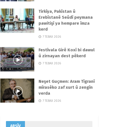
Tirkîya, Pakîstan û
Erebîstanê Seûdî peymana
pawitişî ya hempare îmza
kerd
7 TEBAX 2026
Festîvala Girê Koxî bi dawul
û zirnayan dest pêkerd
7 TEBAX 2026
Neşet Guçmen: Aram Tîgranî
mîrasêko zaf xurt û zengîn
verda
7 TEBAX 2026
ARŞÎV