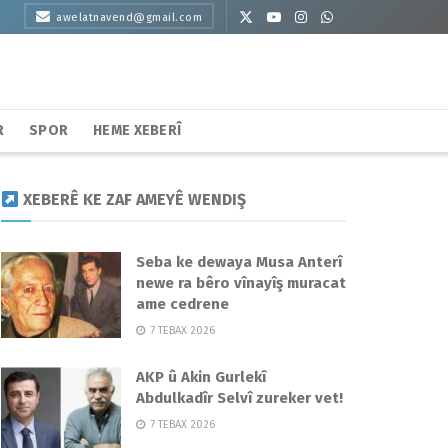
awelatnavend@gmail.com
R
SPOR
HEME XEBERÎ
XEBERÊ KE ZAF AMEYÊ WENDIŞ
Seba ke dewaya Musa Anterî
newe ra bêro vînayîş muracat
ame cedrene
7 TEBAX 2026
AKP û Akin Gurlekî
Abdulkadîr Selvî zureker vet!
7 TEBAX 2026