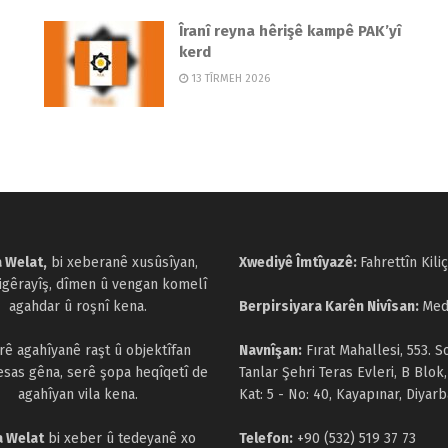
Îranî reyna hêrişê kampê PAK’yî
kerd
13 TÎRMEH 2026
 Welat,
bi xeberanê xusûsîyan,
Xwediyê Îmtîyazê:
Fahrettîn Kiliç
cigêrayîş, dîmen û vengan komelî
agahdar û roşnî kena.
Berpirsiyara Karên Nivîsan:
Med
arê agahîyanê raşt û objektîfan
Navnîşan:
Fırat Mahallesi, 553. S
esas gêna, serê şopa heqîqetî de
Tanlar Şehri Teras Evleri, B Blok,
agahîyan vila kena.
Kat: 5 - No: 40, Kayapınar, Diyarb
a Welat
bi xeber û tedeyanê xo
Telefon:
+90 (532) 519 37 73