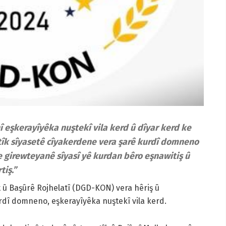
 eşkerayîyêka nuştekî vila kerd û dîyar kerd ke
tîk sîyasetê cîyakerdene vera şarê kurdî domneno
 girewteyanê sîyasî yê kurdan bêro eşnawitiş û
tiş.”
û Başûrê Rojhelatî (DGD-KON) vera hêriş û
rdî domneno, eşkerayîyêka nuştekî vila kerd.