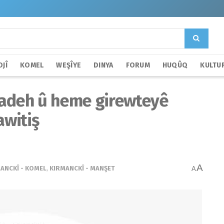
JÎ
KOMEL
WEŞÎYE
DINYA
FORUM
HUQÛQ
KULTU
zadeh û heme girewteyê
awitiş
A
ANCKÎ - KOMEL
,
KIRMANCKÎ - MANŞET
A