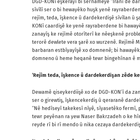
DGD-KONî eşkerayî bi sernameyê “Îranî de dard
sîvîlî ser o bi hewayêko huşk yenê rayraberde
rejîm, teda, îşkence û dardekerdişê sîvîlan û 
KONî caardişê ke yenê rayraberdene bi hawayê
zanayîş ke rejîmê otorîterî ke nêeşkenê probl
terorê dewlete vera şarê xo wurzenê. Rejîmê Mol
barbaran estbîyayîşê xo domnenê; bi hawayêko
domneno û heme heqanê tewr bingehînan ê me
‘Rejîm teda, îşkence û dardekerdişan zêde ke
Dewamê qiseykerdiişê xo de DGD-KON’î da zan
ser o girewtiş, îşkencekerdiş û qeraranê dard
“Nê hedîseyî takekesî nîyê, sîyasetêko fermî,
tewr peyênan ra yew Naser Bakrzadeh o ke hî
reyde rî bi rî mendo û nika cezaya dardekerdiş