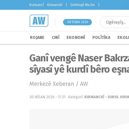
Kurmancî
Kirmanckî
|
Derheqê Ma De
|
08 TEBAX 2026
ROJANE
CINÎ
EKONOMÎ
POLÎTÎKA
EKOLO
Ganî vengê Naser Bakr
sîyasî yê kurdî bêro eşn
Merkezê Xeberan / AW
30 NÎSAN 2026 - 17:31
Kategorî:
KIRMANCKÎ - DINYA
,
KIRM