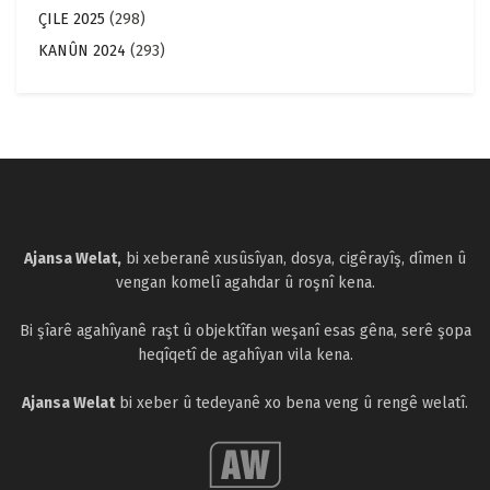
ÇILE 2025
(298)
KANÛN 2024
(293)
Ajansa Welat,
bi xeberanê xusûsîyan, dosya, cigêrayîş, dîmen û
vengan komelî agahdar û roşnî kena.
Bi şîarê agahîyanê raşt û objektîfan weşanî esas gêna, serê şopa
heqîqetî de agahîyan vila kena.
Ajansa Welat
bi xeber û tedeyanê xo bena veng û rengê welatî.