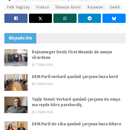
Faîk Yagizay
Fransa
Îdareyo Xoser
Rojawan
Swêd
Nûçeyên
Din
Rojnameger Denîz Firat Mexmûr de ameye
vîrardene
7 TEBAX 2026
DEM Partî verkarê qanûnê çarçewa îmza kerd
5 TEBAX 2026
Tayîp Temel: Verkarê qanûnê çarçewa do emşo
ma reyde bêro parekerdiş
4 TEBAX 2026
DEM Partî do siba qanûnê çarçewa îmza bikero