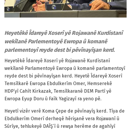
Heyetêkê Îdareyê Xoserî yê Rojawanê Kurdistanî
wekîlanê Parlementoyê Ewropa û komanê
parlementoyî reyde dest bi pêvînayîşan kerd.
Heyetêkê Îdareyê Xoserî yê Rojawanê Kurdîstanî
wekîlanê Parlamentoyê Ewropa û komanê parlamentoyî
reyde dest bi pêvînayîşan kerd. Heyetê Îdareyê Xoserî
Temsîlkarê Ewropa Ebdulkerîm Omer, Hemserekê
HDP’yî Cahît Kirkazak, Temsîlkaranê DEM Partî yê
Ewropa Eyup Doru û Faîk Yagizayî ra yeno pê.
Heyetî vizêr verê Koma Çepe de pêvînayîş kerd. Tîya de
Ebdulkerîm Omerî derheqê hêrişanê vera Rojawanî û
Sûrîye, tehlukeyê DAÎŞ’î û rewşa herême de agahîyî