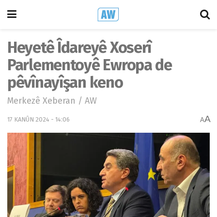
Heyetê Îdareyê Xoserî
Parlementoyê Ewropa de
pêvînayîşan keno
Merkezê Xeberan / AW
A
17 KANÛN 2024 - 14:06
A