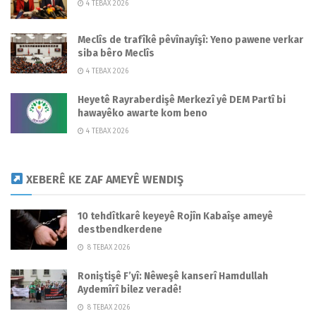
4 TEBAX 2026
Meclîs de trafîkê pêvînayîşî: Yeno pawene verkar
siba bêro Meclîs
4 TEBAX 2026
Heyetê Rayraberdişê Merkezî yê DEM Partî bi
hawayêko awarte kom beno
4 TEBAX 2026
XEBERÊ KE ZAF AMEYÊ WENDIŞ
10 tehdîtkarê keyeyê Rojîn Kabaîşe ameyê
destbendkerdene
8 TEBAX 2026
Roniştişê F’yî: Nêweşê kanserî Hamdullah
Aydemîrî bilez veradê!
8 TEBAX 2026