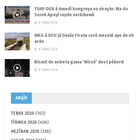
TUAY-DER ê Amedî kongreya xo viraşte: Ma do
Serek Apoyî reyde serbikewê
8 TEBAX 2026
MKG û DFG’yî Denîz Firate serê mezelê aye de vîr
arde
8 TEBAX 2026
Bismil de nobeta gama ‘Wirzê’ dest pêkerd
8 TEBAX 2026
ARŞÎV
TEBAX 2026
(102)
TÎRMEH 2026
(406)
HEZÎRAN 2026
(336)