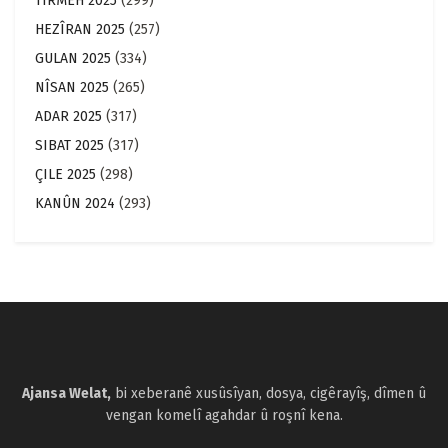
TÎRMEH 2025
(299)
HEZÎRAN 2025
(257)
GULAN 2025
(334)
NÎSAN 2025
(265)
ADAR 2025
(317)
SIBAT 2025
(317)
ÇILE 2025
(298)
KANÛN 2024
(293)
Ajansa Welat,
bi xeberanê xusûsîyan, dosya, cigêrayîş, dîmen û
vengan komelî agahdar û roşnî kena.