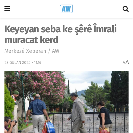
Keyeyan seba ke şêrê Îmrali
muracat kerd
Merkezê Xeberan / AW
A
23 GULAN 2025 - 11:16
A