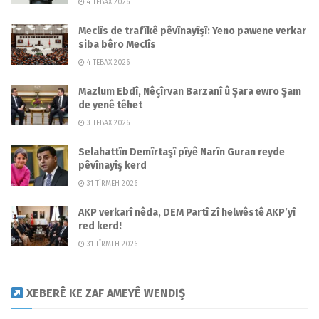
4 TEBAX 2026
Meclîs de trafîkê pêvînayîşî: Yeno pawene verkar
siba bêro Meclîs
4 TEBAX 2026
Mazlum Ebdî, Nêçîrvan Barzanî û Şara ewro Şam
de yenê têhet
3 TEBAX 2026
Selahattîn Demîrtaşî pîyê Narîn Guran reyde
pêvînayîş kerd
31 TÎRMEH 2026
AKP verkarî nêda, DEM Partî zî helwêstê AKP’yî
red kerd!
31 TÎRMEH 2026
XEBERÊ KE ZAF AMEYÊ WENDIŞ