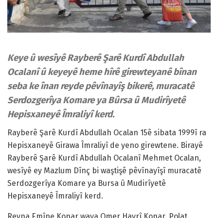
Keye û wesîyê Rayberê Şarê Kurdî Abdullah
Ocalanî û keyeyê heme hîrê girewteyanê bînan
seba ke înan reyde pêvînayîş bikerê, muracatê
Serdozgerîya Komare ya Bûrsa û Mudirîyetê
Hepisxaneyê Îmraliyî kerd.
Rayberê Şarê Kurdî Abdullah Ocalan 15ê sibata 1999î ra
Hepisxaneyê Girawa Îmraliyî de yeno girewtene. Birayê
Rayberê Şarê Kurdî Abdullah Ocalanî Mehmet Ocalan,
wesîyê ey Mazlum Dînç bi waştişê pêvînayîşî muracatê
Serdozgerîya Komare ya Bursa û Mudirîyetê
Hepisxaneyê Îmraliyî kerd.
Reyna Emîne Konar waya Omer Hayrî Konar, Polat