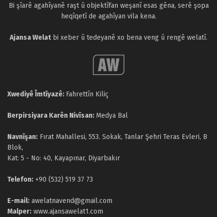
Bi şîarê agahîyanê raşt û objektîfan weşanî esas gêna, serê şopa
heqîqetî de agahîyan vila kena.
Ajansa Welat
bi xeber û tedeyanê xo bena veng û rengê welatî.
Xwediyê Îmtîyazê:
Fahrettîn Kiliç
Berpirsiyara Karên Nivîsan:
Medya Bal
Navnîşan:
Fırat Mahallesi, 553. Sokak, Tanlar Şehri Teras Evleri, B
Blok,
Kat: 5 - No: 40, Kayapınar, Diyarbakır
Telefon:
+90 (532) 519 37 73
E-mail:
awelatnavend@gmail.com
Malper:
www.ajansawelat1.com