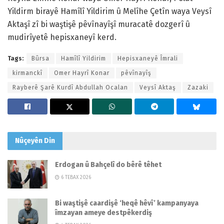
Yildirm birayê Hamîlî Yildirim û Melîhe Çetîn waya Veysî
Aktaşî zî bi waştişê pêvînayîşî muracatê dozgerî û
mudirîyetê hepisxaneyî kerd.
Tags:
Bûrsa
Hamîlî Yildirim
Hepisxaneyê Îmrali
kirmanckî
Omer Hayrî Konar
pêvînayîş
Rayberê Şarê Kurdî Abdullah Ocalan
Veysî Aktaş
Zazaki
Nûçeyên
Din
Erdogan û Bahçelî do bêrê têhet
6 TEBAX 2026
Bi waştişê caardişê ‘heqê hêvî’ kampanyaya
îmzayan ameye destpêkerdiş