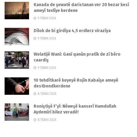
Kanada de şewatê daristanan ver 20 hezar kesî
ameyî texlîye kerdene
9 TEBAX 2026
Dîlok de bi girdîya 4,5 erdlerz virazîya
9 TEBAX 2026
Welatijê Wanî: Ganî qanûn pratîk de zî bêro
caardiş
9 TEBAX 2026
10 tehdîtkarê keyeyê Rojîn Kabaîşe ameyê
destbendkerdene
8 TEBAX 2026
Roniştişê F’yî: Nêweşê kanserî Hamdullah
Aydemîrî bilez veradê!
8 TEBAX 2026