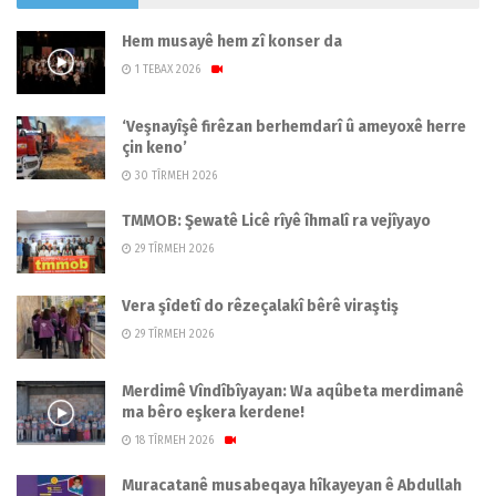
Hem musayê hem zî konser da
1 TEBAX 2026
‘Veşnayîşê firêzan berhemdarî û ameyoxê herre
çin keno’
30 TÎRMEH 2026
TMMOB: Şewatê Licê rîyê îhmalî ra vejîyayo
29 TÎRMEH 2026
Vera şîdetî do rêzeçalakî bêrê viraştiş
29 TÎRMEH 2026
Merdimê Vîndîbîyayan: Wa aqûbeta merdimanê
ma bêro eşkera kerdene!
18 TÎRMEH 2026
Muracatanê musabeqaya hîkayeyan ê Abdullah