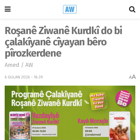
Roşanê Ziwanê Kurdkî do bi
çalakîyanê cîyayan bêro
pîrozkerdene
Amed / AW
A
6 GULAN 2026 - 16:39
A