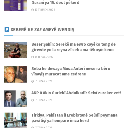
Duranî ya 15. dest pêkerd
17 TÎRMEH 2026
XEBERÊ KE ZAF AMEYÊ WENDIŞ
Beser Şahîn: Serekê ma ewro cayêko teng de
girewte yo la reyna zî seba ma têkoşîn keno
8 TEBAX 2026
Seba ke dewaya Musa Anterî newe ra bêro
vînayîş muracat ame cedrene
7 TEBAX 2026
AKP û Akin Gurlekî Abdulkadîr Selvî zureker vet!
7 TEBAX 2026
Tirkîya, Pakîstan û Erebîstanê Seûdî peymana
pawitişî ya hempare îmza kerd
7 TEBAX 2026