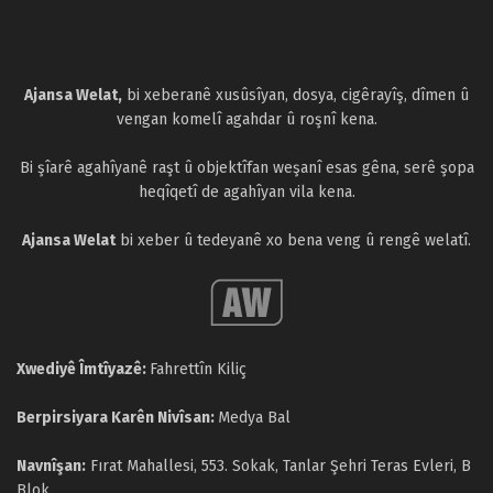
Ajansa Welat,
bi xeberanê xusûsîyan, dosya, cigêrayîş, dîmen û
vengan komelî agahdar û roşnî kena.
Bi şîarê agahîyanê raşt û objektîfan weşanî esas gêna, serê şopa
heqîqetî de agahîyan vila kena.
Ajansa Welat
bi xeber û tedeyanê xo bena veng û rengê welatî.
Xwediyê Îmtîyazê:
Fahrettîn Kiliç
Berpirsiyara Karên Nivîsan:
Medya Bal
Navnîşan:
Fırat Mahallesi, 553. Sokak, Tanlar Şehri Teras Evleri, B
Blok,