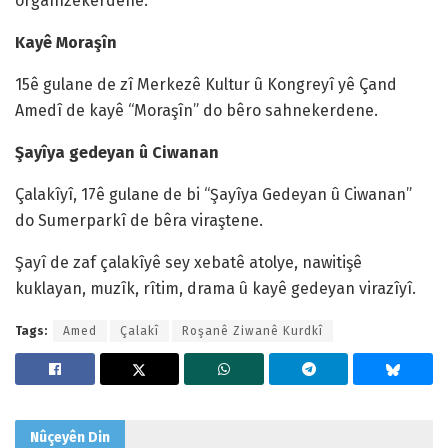
organîzekerdene.
Kayê Moraşîn
15ê gulane de zî Merkezê Kultur û Kongreyî yê Çand
Amedî de kayê “Moraşîn” do bêro sahnekerdene.
Şayîya gedeyan û Ciwanan
Çalakîyî, 17ê gulane de bi “Şayîya Gedeyan û Ciwanan”
do Sumerparkî de bêra viraştene.
Şayî de zaf çalakîyê sey xebatê atolye, nawitişê
kuklayan, muzîk, rîtim, drama û kayê gedeyan virazîyî.
Tags:
Amed
Çalakî
Roşanê Ziwanê Kurdkî
Nûçeyên
Din