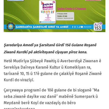
Şaredarîya Amedî ya Şarsitanê Girdî 15ê Gulane Roşanê
Ziwanê Kurdkî pê aktîvîteyanê cîyayan pîroz kena.
Hetê Mudirîya Şûbeyê Pawitiş û Averberdişê Ziwanan ê
Serekîya Daîreya Karanê Kultur û Komelkîyan ra,
tarîxanê 10, 15 û 17ê gulane de çalakîyê Roşanê Ziwanê
Kurdî do virazîyî.
Çarçewaya programî de 10ê gulane de bi sloganê “Ma
seba ziwanê dayîke vaz danê” mabênê Sumerpark û
Meydanê berê Koyî de vazdayîş do bêro