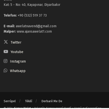
Kat: 5 - No: 40, Kayapınar, Diyarbakır
Telefon:
+90 (532) 519 37 73
E-mail:
awelatnavend@gmail.com
Malper:
www.ajansawelat1.com
Twitter
Youtube
Instagram
Whatsapp
Serrûpel
Têkilî
Derbarê Me De
© 2024
Ajansa Welat
● Yekemîn Ajansa xwerû Kurdî ● Hemû maf parastî ne