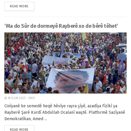
READ MORE
‘Ma do Sûr de dormeyê Rayberê xo de bêrê têhet’
18 ÎLON 2025 - 09:31
Cinîyanê ke semedê heqê hêvîye rayra şîyê, azadîya fîzîkî ya
Rayberê Şarê Kurdî Abdullah Ocalanî waştê. Platformê Sazîyanê
Demokratîkan, Amed ...
READ MORE