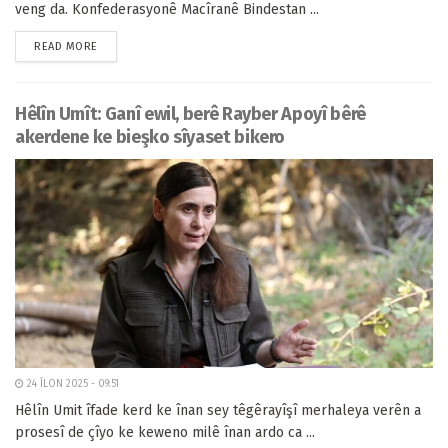
veng da. Konfederasyonê Macîranê Bindestan ...
READ MORE
Hêlîn Umît: Ganî ewil, berê Rayber Apoyî bêrê
akerdene ke bieşko sîyaset bikero
24 ÎLON 2025 - 09:51
Hêlîn Umit îfade kerd ke înan sey têgêrayîşî merhaleya verên a
prosesî de çîyo ke keweno milê înan ardo ca ...