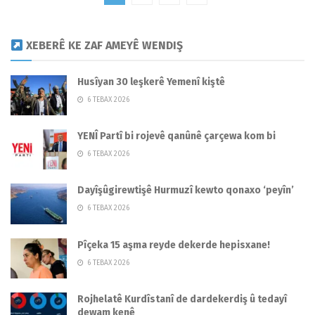
XEBERÊ KE ZAF AMEYÊ WENDIŞ
Husîyan 30 leşkerê Yemenî kiştê
6 TEBAX 2026
YENÎ Partî bi rojevê qanûnê çarçewa kom bi
6 TEBAX 2026
Dayîşûgirewtişê Hurmuzî kewto qonaxo ‘peyîn’
6 TEBAX 2026
Pîçeka 15 aşma reyde dekerde hepisxane!
6 TEBAX 2026
Rojhelatê Kurdîstanî de dardekerdiş û tedayî
dewam kenê