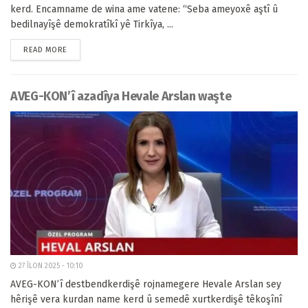
kerd. Encamname de wina ame vatene: “Seba ameyoxê aştî û
bedilnayîşê demokratîkî yê Tirkîya, ...
READ MORE
AVEG-KON’î azadîya Hevale Arslan waşte
27 ÎLON 2025 - 10:10
AVEG-KON’î destbendkerdişê rojnamegere Hevale Arslan sey
hêrişê vera kurdan name kerd û semedê xurtkerdişê têkoşînî