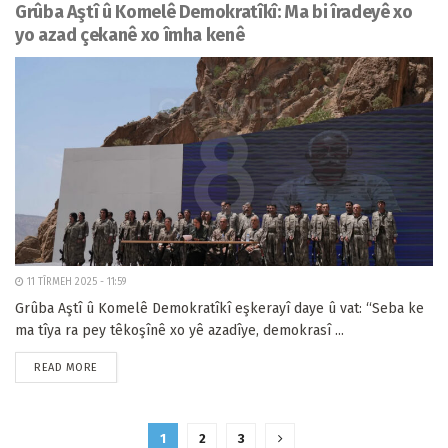
Grûba Aştî û Komelê Demokratîkî: Ma bi îradeyê xo
yo azad çekanê xo îmha kenê
11 TÎRMEH 2025 - 11:59
Grûba Aştî û Komelê Demokratîkî eşkerayî daye û vat: “Seba ke
ma tîya ra pey têkoşînê xo yê azadîye, demokrasî ...
READ MORE
1
2
3