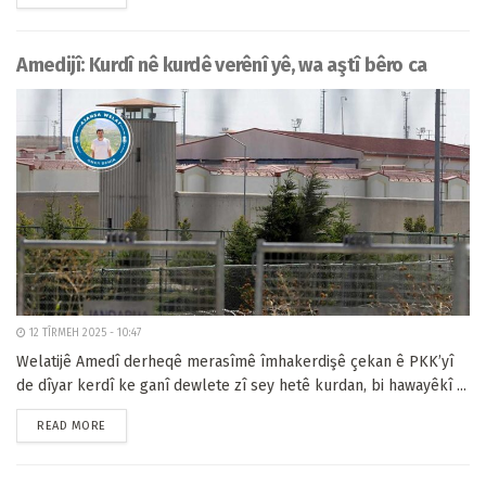
Amedijî: Kurdî nê kurdê verênî yê, wa aştî bêro ca
12 TÎRMEH 2025 - 10:47
Welatijê Amedî derheqê merasîmê îmhakerdişê çekan ê PKK’yî
de dîyar kerdî ke ganî dewlete zî sey hetê kurdan, bi hawayêkî ...
READ MORE