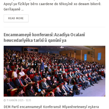
Apoyî ya fîzîkîye bêro caardene do têkoşînê xo dewam bikerê.
Gerîlayanê ...
READ MORE
Encamnameyê konferansî: Azadîya Ocalanî
hewcedarîyêka tarîxî û qanûnî ya
11 KANÛN 2025 - 12:35
DEM Partî encamnameyê Konferansê Mîyanêneteweyî eşkera