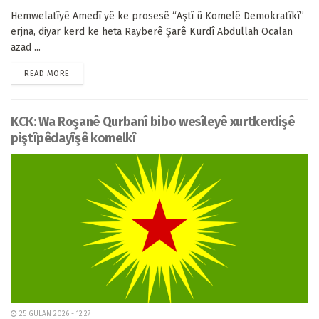
Hemwelatîyê Amedî yê ke prosesê “Aştî û Komelê Demokratîkî”
erjna, diyar kerd ke heta Rayberê Şarê Kurdî Abdullah Ocalan
azad ...
READ MORE
KCK: Wa Roşanê Qurbanî bibo wesîleyê xurtkerdişê
piştîpêdayîşê komelkî
25 GULAN 2026 - 12:27