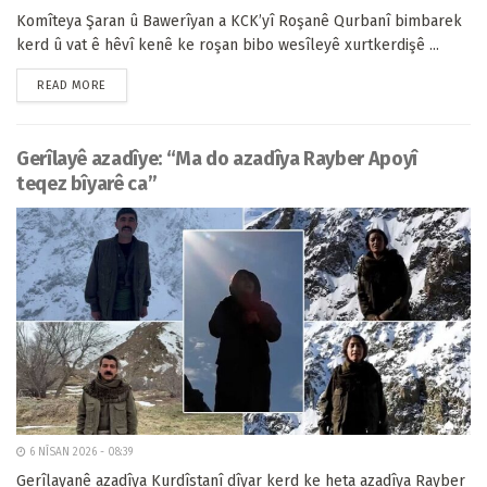
Komîteya Şaran û Bawerîyan a KCK’yî Roşanê Qurbanî bimbarek
kerd û vat ê hêvî kenê ke roşan bibo wesîleyê xurtkerdişê ...
READ MORE
Gerîlayê azadîye: “Ma do azadîya Rayber Apoyî
teqez bîyarê ca”
6 NÎSAN 2026 - 08:39
Gerîlayanê azadîya Kurdîstanî dîyar kerd ke heta azadîya Rayber