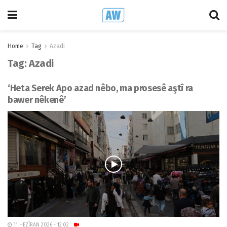
Home
Tag
Azadi
Tag:
Azadi
‘Heta Serek Apo azad nêbo, ma prosesê aştî ra
bawer nêkenê’
11 HEZÎRAN 2026 - 12:02