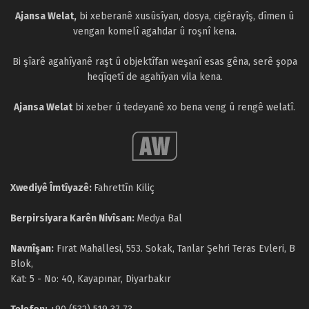
Ajansa Welat,
bi xeberanê xusûsîyan, dosya, cigêrayîş, dîmen û
vengan komelî agahdar û roşnî kena.
Bi şîarê agahîyanê raşt û objektîfan weşanî esas gêna, serê şopa
heqîqetî de agahîyan vila kena.
Ajansa Welat
bi xeber û tedeyanê xo bena veng û rengê welatî.
Xwediyê Îmtîyazê:
Fahrettîn Kiliç
Berpirsiyara Karên Nivîsan:
Medya Bal
Navnîşan:
Fırat Mahallesi, 553. Sokak, Tanlar Şehri Teras Evleri, B
Blok,
Kat: 5 - No: 40, Kayapınar, Diyarbakır