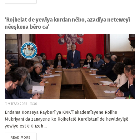
‘Rojhelat de yewîya kurdan nêbo, azadîya neteweyî
nêeşkena bêro ca’
9 TEBAX 2025 - 13:30
Endama Konseya Rayberî ya KNK’î akademîsyene Rojîne
Mukriyanî da zanayene ke Rojhelatê Kurdîstanî de hewldayîşê
yewîye est ê û îzeh ...
READ MORE