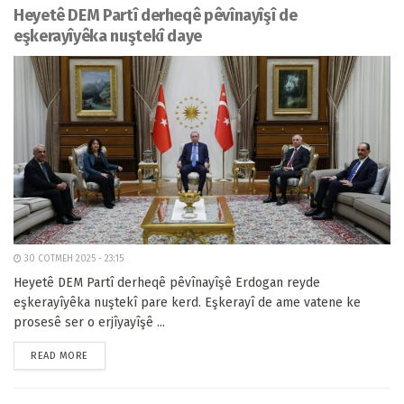
Heyetê DEM Partî derheqê pêvînayîşî de
eşkerayîyêka nuştekî daye
30 COTMEH 2025 - 23:15
Heyetê DEM Partî derheqê pêvînayîşê Erdogan reyde
eşkerayîyêka nuştekî pare kerd. Eşkerayî de ame vatene ke
prosesê ser o erjîyayîşê ...
READ MORE