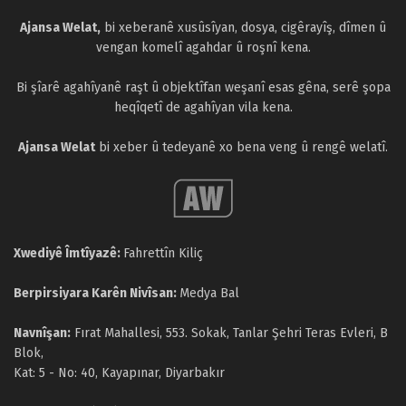
Ajansa Welat,
bi xeberanê xusûsîyan, dosya, cigêrayîş, dîmen û
vengan komelî agahdar û roşnî kena.
Bi şîarê agahîyanê raşt û objektîfan weşanî esas gêna, serê şopa
heqîqetî de agahîyan vila kena.
Ajansa Welat
bi xeber û tedeyanê xo bena veng û rengê welatî.
Xwediyê Îmtîyazê:
Fahrettîn Kiliç
Berpirsiyara Karên Nivîsan:
Medya Bal
Navnîşan:
Fırat Mahallesi, 553. Sokak, Tanlar Şehri Teras Evleri, B
Blok,
Kat: 5 - No: 40, Kayapınar, Diyarbakır