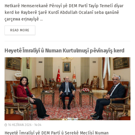
Hetkarê Hemserekanê Pêroyî yê DEM Partî Tayîp Temelî dîyar
kerd ke Rayberê Şarê Kurdî Abdullah Ocalanî seba qanûnê
çarçewa erjnayîşê ...
READ MORE
Heyetê Îmralîyî û Numan Kurtulmuşî pêvînayîş kerd
16 HEZÎRAN 2026 - 14:04
Heyetê Îmralîyî yê DEM Partî û Serekê Meclîsî Numan