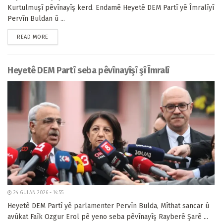
Kurtulmuşî pêvînayîş kerd. Endamê Heyetê DEM Partî yê Îmralîyî
Pervîn Buldan û ...
READ MORE
Heyetê DEM Partî seba pêvînayîşî şî Îmralî
24 GULAN 2026 - 14:55
Heyetê DEM Partî yê parlamenter Pervîn Bulda, Mîthat sancar û
avûkat Faîk Ozgur Erol pê yeno seba pêvînayîş Rayberê Şarê ...