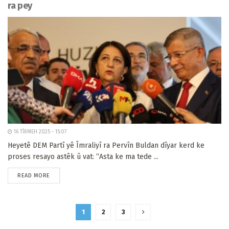
ra pey
16 TÎRMEH 2025 - 15:07
Heyetê DEM Partî yê Îmraliyî ra Pervîn Buldan dîyar kerd ke
proses resayo astêk û vat: “Asta ke ma tede ...
READ MORE
1
2
3