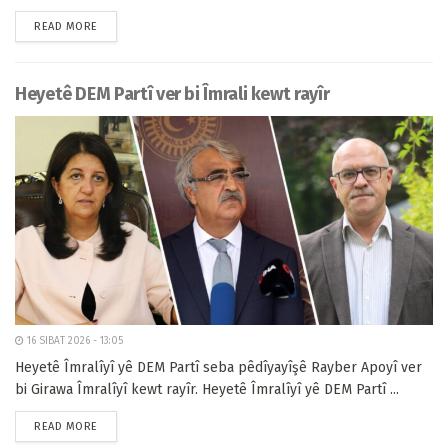
READ MORE
Heyetê DEM Partî ver bi Îmrali kewt rayîr
16 SIBAT 2026 - 13:05
Heyetê Îmralîyî yê DEM Partî seba pêdîyayîşê Rayber Apoyî ver
bi Girawa Îmralîyî kewt rayîr. Heyetê Îmralîyî yê DEM Partî ...
READ MORE