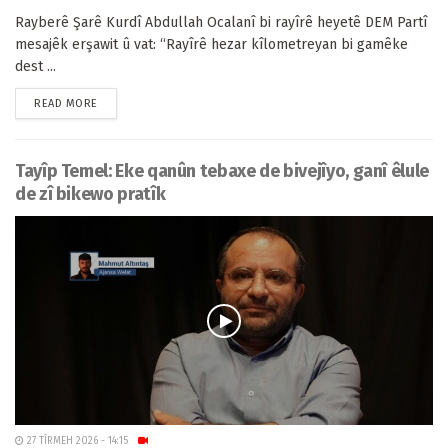
Rayberê Şarê Kurdî Abdullah Ocalanî bi rayîrê heyetê DEM Partî
mesajêk erşawit û vat: “Rayîrê hezar kîlometreyan bi gamêke
dest ...
READ MORE
Tayîp Temel: Eke qanûn tebaxe de bivejîyo, ganî êlule
de zî bikewo pratîk
27 TÎRMEH 2026 - 14:15