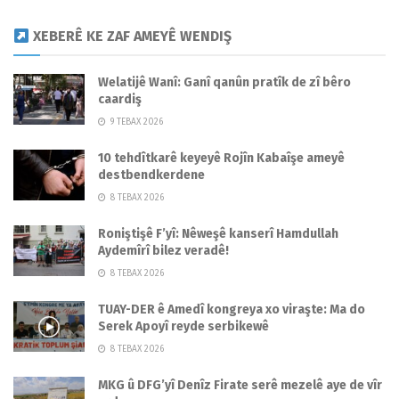
XEBERÊ KE ZAF AMEYÊ WENDIŞ
Welatijê Wanî: Ganî qanûn pratîk de zî bêro
caardiş
9 TEBAX 2026
10 tehdîtkarê keyeyê Rojîn Kabaîşe ameyê
destbendkerdene
8 TEBAX 2026
Roniştişê F’yî: Nêweşê kanserî Hamdullah
Aydemîrî bilez veradê!
8 TEBAX 2026
TUAY-DER ê Amedî kongreya xo viraşte: Ma do
Serek Apoyî reyde serbikewê
8 TEBAX 2026
MKG û DFG’yî Denîz Firate serê mezelê aye de vîr