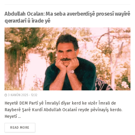
Abdullah Ocalan: Ma seba averberdişê prosesî wayîrê
qerardarî û îrade yê
3 KANÛN 2025 - 12:32
Heyetê DEM Partî yê Îmraliyî dîyar kerd ke vizêr Îmrali de
Rayberê Şarê Kurdî Abdullah Ocalanî reyde pêvînayîş kerdo.
Heyetî ...
READ MORE