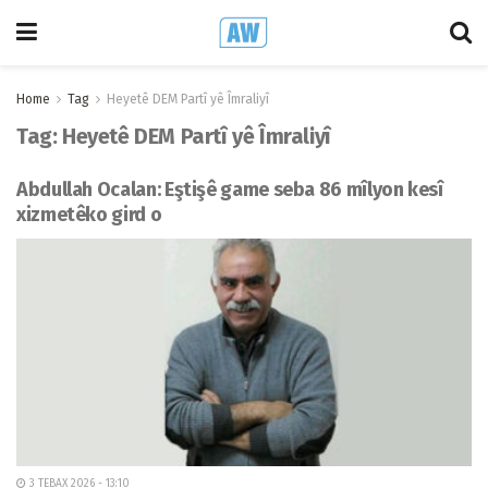
Home
Tag
Heyetê DEM Partî yê Îmraliyî
Tag:
Heyetê DEM Partî yê Îmraliyî
Abdullah Ocalan: Eştişê game seba 86 mîlyon kesî
xizmetêko gird o
3 TEBAX 2026 - 13:10