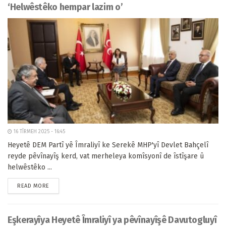
‘Helwêstêko hempar lazim o’
16 TÎRMEH 2025 - 16:45
Heyetê DEM Partî yê Îmraliyî ke Serekê MHP'yî Devlet Bahçelî
reyde pêvînayîş kerd, vat merheleya komîsyonî de îstîşare û
helwêstêko ...
READ MORE
Eşkerayîya Heyetê Îmraliyî ya pêvînayîşê Davutogluyî