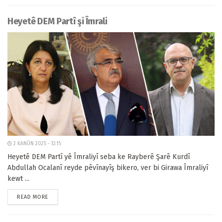
Heyetê DEM Partî şi Îmrali
2 KANÛN 2025 - 12:15
Heyetê DEM Partî yê Îmraliyî seba ke Rayberê Şarê Kurdî
Abdullah Ocalanî reyde pêvînayîş bikero, ver bi Girawa Îmraliyî
kewt ...
READ MORE