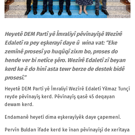
Heyetê DEM Partî yê Îmraliyî pêvînayîşê Wezîrê
Edaletî ra pey eşkerayî daye û wina vat: “Eke
zemînê prosesî yo huqûqî zixm bo, proses do
hende ver bi netîce şêro. Wezîrê Edaletî zî beyan
kerd ke ê do hinî asta tewr berze de destek bidê
prosesî.”
Heyetê DEM Partî yê Îmraliyî Wezîrê Edaletî Yilmaz Tunçî
reyde pêvînayîş kerd. Pêvînayîş qasê 45 deqayan
dewam kerd.
Endamanê heyetî dima eşkerayîyêk daye çapemenî.
Pervîn Buldan îfade kerd ke înan pêvînayîşî de xerîtaya