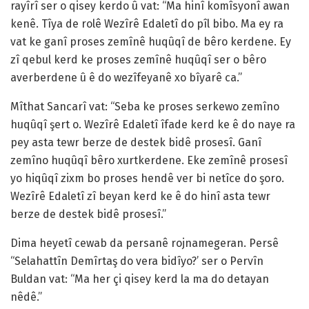
rayîrî ser o qisey kerdo û vat: “Ma hinî komîsyonî awan
kenê. Tîya de rolê Wezîrê Edaletî do pîl bibo. Ma ey ra
vat ke ganî proses zemînê huqûqî de bêro kerdene. Ey
zî qebul kerd ke proses zemînê huqûqî ser o bêro
averberdene û ê do wezîfeyanê xo bîyarê ca.”
Mîthat Sancarî vat: “Seba ke proses serkewo zemîno
huqûqî şert o. Wezîrê Edaletî îfade kerd ke ê do naye ra
pey asta tewr berze de destek bidê prosesî. Ganî
zemîno huqûqî bêro xurtkerdene. Eke zemînê prosesî
yo hiqûqî zixm bo proses hendê ver bi netîce do şoro.
Wezîrê Edaletî zî beyan kerd ke ê do hinî asta tewr
berze de destek bidê prosesî.”
Dima heyetî cewab da persanê rojnamegeran. Persê
“Selahattîn Demîrtaş do vera bidîyo?’ ser o Pervîn
Buldan vat: “Ma her çi qisey kerd la ma do detayan
nêdê.”