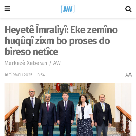
Heyetê Îmraliyî: Eke zemîno
huqûqî zixm bo proses do
bireso netîce
Merkezê Xeberan / AW
A
16 TÎRMEH 2025 - 13:54
A