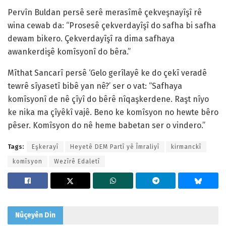
Pervîn Buldan persê serê merasîmê çekveşnayîşî rê
wina cewab da: “Prosesê çekverdayîşî do safha bi safha
dewam bikero. Çekverdayîşî ra dima safhaya
awankerdişê komîsyonî do bêra.”
Mîthat Sancarî persê ‘Gelo gerîlayê ke do çekî veradê
tewrê sîyasetî bibê yan nê?’ ser o vat: “Safhaya
komîsyonî de nê çîyî do bêrê nîqaşkerdene. Raşt nîyo
ke nika ma çîyêkî vajê. Beno ke komîsyon no hewte bêro
pêser. Komîsyon do nê heme babetan ser o vindero.”
Tags:
Eşkerayî
Heyetê DEM Partî yê Îmraliyî
kirmanckî
komîsyon
Wezîrê Edaletî
Nûçeyên
Din