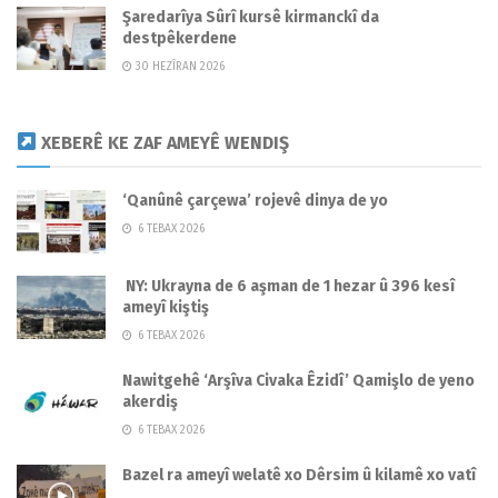
Şaredarîya Sûrî kursê kirmanckî da
destpêkerdene
30 HEZÎRAN 2026
XEBERÊ KE ZAF AMEYÊ WENDIŞ
‘Qanûnê çarçewa’ rojevê dinya de yo
6 TEBAX 2026
NY: Ukrayna de 6 aşman de 1 hezar û 396 kesî
ameyî kiştiş
6 TEBAX 2026
Nawitgehê ‘Arşîva Civaka Êzidî’ Qamişlo de yeno
akerdiş
6 TEBAX 2026
Bazel ra ameyî welatê xo Dêrsim û kilamê xo vatî