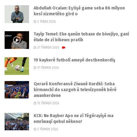
Abdullah Ocalan: Eştişê game seba 86 mîlyon
kesî xizmetêko gird o
3 TEBAX 2026
Tayîp Temel: Eke qanûn tebaxe de bivejîyo, ganî
êlule de zî bikewo pratîk
27 TÎRMEH 2026
19 kaykerê futbolî ameyê destbenkerdiş
17 TÎRMEH 2026
Qerarê Konferansê Ziwanê Kurdkî: Seba
kirmanckî do sazgeh û televîzyonêk bêrê
awankerdene
13 TÎRMEH 2026
KCK: Ne Rayber Apo ne zî Têgêrayîşê ma
emrîwaqî qebul nêkeno!
2 TÎRMEH 2026