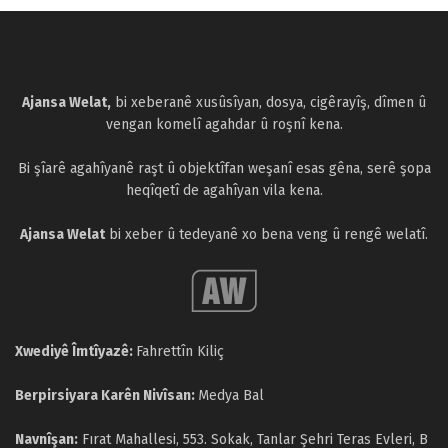
Ajansa Welat,
bi xeberanê xusûsîyan, dosya, cigêrayîş, dîmen û
vengan komelî agahdar û roşnî kena.
Bi şîarê agahîyanê raşt û objektîfan weşanî esas gêna, serê şopa
heqîqetî de agahîyan vila kena.
Ajansa Welat
bi xeber û tedeyanê xo bena veng û rengê welatî.
Xwediyê Îmtîyazê:
Fahrettîn Kiliç
Berpirsiyara Karên Nivîsan:
Medya Bal
Navnîşan:
Fırat Mahallesi, 553. Sokak, Tanlar Şehri Teras Evleri, B