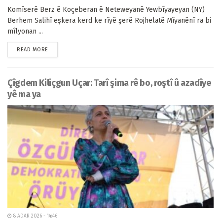
Komîserê Berz ê Koçeberan ê Neteweyanê Yewbîyayeyan (NY)
Berhem Salihî eşkera kerd ke rîyê şerê Rojhelatê Mîyanênî ra bi
mîlyonan ...
READ MORE
Çîgdem Kiliçgun Uçar: Tarî şima rê bo, roştî û azadîye
yê ma ya
8 ADAR 2026 - 14:46