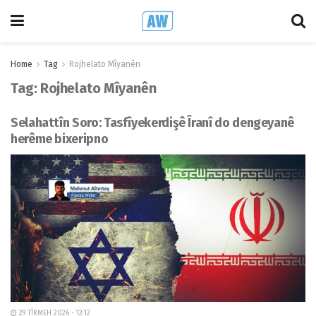
Home
Tag
Rojhelato Mîyanên
Tag:
Rojhelato Mîyanên
Selahattîn Soro: Tasfîyekerdişê Îranî do dengeyanê
herême bixeripno
29 TÎRMEH 2026 - 12:12