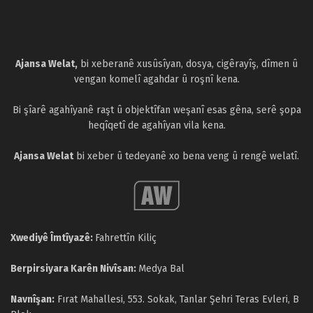
Ajansa Welat,
bi xeberanê xusûsîyan, dosya, cigêrayîş, dîmen û
vengan komelî agahdar û roşnî kena.
Bi şîarê agahîyanê raşt û objektîfan weşanî esas gêna, serê şopa
heqîqetî de agahîyan vila kena.
Ajansa Welat
bi xeber û tedeyanê xo bena veng û rengê welatî.
Xwediyê Îmtîyazê:
Fahrettîn Kiliç
Berpirsiyara Karên Nivîsan:
Medya Bal
Navnîşan:
Fırat Mahallesi, 553. Sokak, Tanlar Şehri Teras Evleri, B