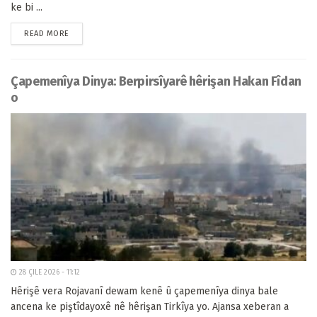
ke bi ...
READ MORE
Çapemenîya Dinya: Berpirsîyarê hêrişan Hakan Fîdan
o
28 ÇILE 2026 - 11:12
Hêrişê vera Rojavanî dewam kenê û çapemenîya dinya bale
ancena ke piştîdayoxê nê hêrişan Tirkîya yo. Ajansa xeberan a