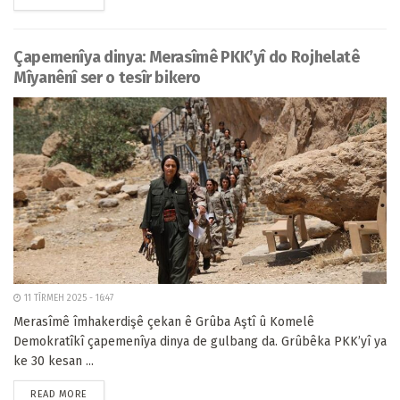
Çapemenîya dinya: Merasîmê PKK’yî do Rojhelatê
Mîyanênî ser o tesîr bikero
11 TÎRMEH 2025 - 16:47
Merasîmê îmhakerdişê çekan ê Grûba Aştî û Komelê
Demokratîkî çapemenîya dinya de gulbang da. Grûbêka PKK’yî ya
ke 30 kesan ...
READ MORE