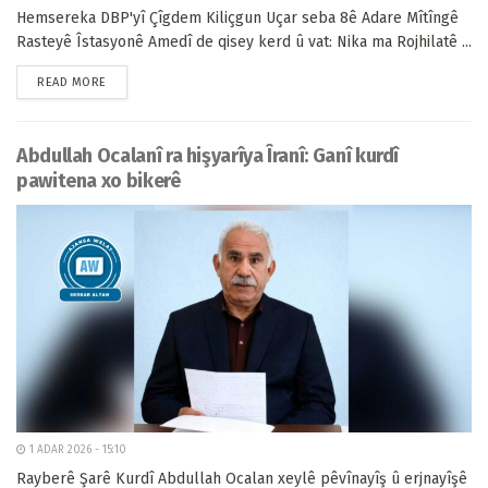
Hemsereka DBP'yî Çîgdem Kiliçgun Uçar seba 8ê Adare Mîtîngê
Rasteyê Îstasyonê Amedî de qisey kerd û vat: Nika ma Rojhilatê ...
READ MORE
Abdullah Ocalanî ra hişyarîya Îranî: Ganî kurdî
pawitena xo bikerê
1 ADAR 2026 - 15:10
Rayberê Şarê Kurdî Abdullah Ocalan xeylê pêvînayîş û erjnayîşê