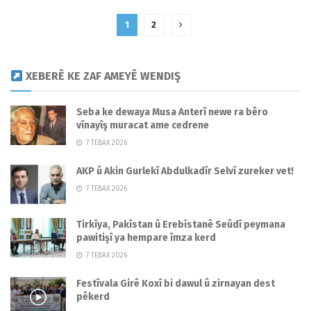
1
2
XEBERÊ KE ZAF AMEYÊ WENDIŞ
Seba ke dewaya Musa Anterî newe ra bêro
vînayîş muracat ame cedrene
7 TEBAX 2026
AKP û Akin Gurlekî Abdulkadîr Selvî zureker vet!
7 TEBAX 2026
Tirkîya, Pakîstan û Erebîstanê Seûdî peymana
pawitişî ya hempare îmza kerd
7 TEBAX 2026
Festîvala Girê Koxî bi dawul û zirnayan dest
pêkerd