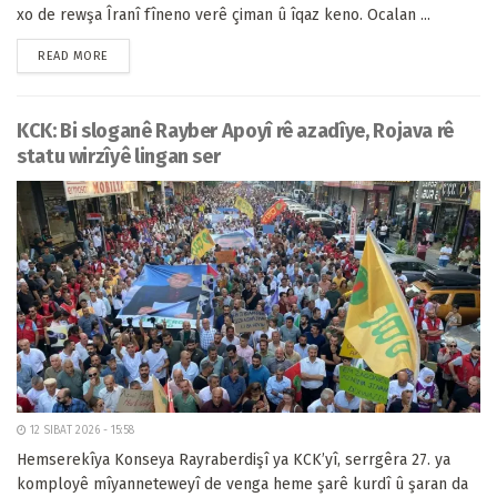
xo de rewşa Îranî fîneno verê çiman û îqaz keno. Ocalan ...
READ MORE
KCK: Bi sloganê Rayber Apoyî rê azadîye, Rojava rê
statu wirzîyê lingan ser
12 SIBAT 2026 - 15:58
Hemserekîya Konseya Rayraberdişî ya KCK’yî, serrgêra 27. ya
komployê mîyanneteweyî de venga heme şarê kurdî û şaran da