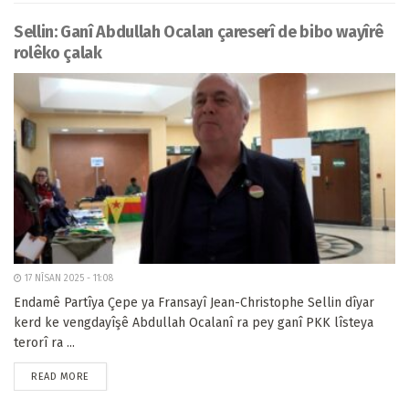
Sellin: Ganî Abdullah Ocalan çareserî de bibo wayîrê
rolêko çalak
17 NÎSAN 2025 - 11:08
Endamê Partîya Çepe ya Fransayî Jean-Christophe Sellin dîyar
kerd ke vengdayîşê Abdullah Ocalanî ra pey ganî PKK lîsteya
terorî ra ...
READ MORE