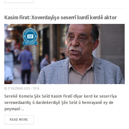
Kasim Firat: Xoverdayîşo seserrî kurdî kerdê aktor
27 HEZÎRAN 2025 - 10:16
Serekê Komela Şêx Seîd Kasim Firatî dîyar kerd ke seserrîya
serewedaaritiş û dardekerdişê Şêx Seîd û hemrayanê ey de
peymanî ...
READ MORE