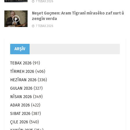
7 TEBAX 2026
Neşet Guçmen: Aram Tîgranî mîrasêko zaf xurt û
zengîn verda
7 TEBAX 2026
ARŞÎV
TEBAX 2026
(91)
TÎRMEH 2026
(406)
HEZÎRAN 2026
(336)
GULAN 2026
(327)
NÎSAN 2026
(349)
ADAR 2026
(422)
SIBAT 2026
(387)
ÇILE 2026
(540)