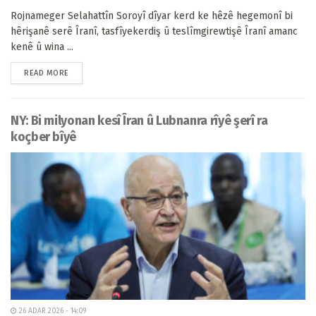
Rojnameger Selahattîn Soroyî dîyar kerd ke hêzê hegemonî bi
hêrişanê serê Îranî, tasfîyekerdiş û teslîmgirewtişê Îranî amanc
kenê û wina ...
READ MORE
NY: Bi milyonan kesî Îran û Lubnanra rîyê şerî ra
koçber bîyê
26 ADAR 2026 - 14:09