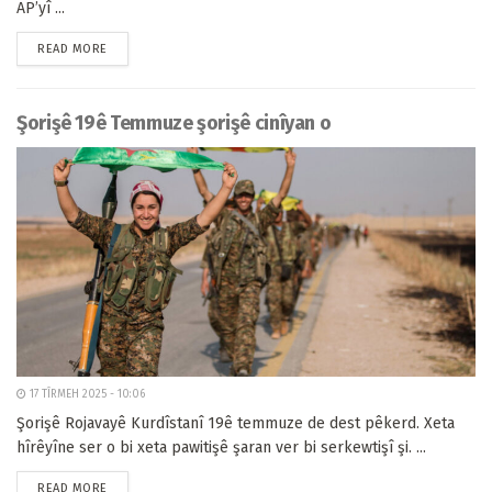
AP’yî ...
READ MORE
Şorişê 19ê Temmuze şorişê cinîyan o
17 TÎRMEH 2025 - 10:06
Şorişê Rojavayê Kurdîstanî 19ê temmuze de dest pêkerd. Xeta
hîrêyîne ser o bi xeta pawitişê şaran ver bi serkewtişî şi. ...
READ MORE