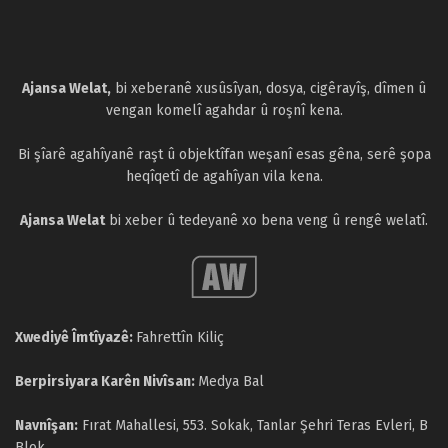
Ajansa Welat,
bi xeberanê xusûsîyan, dosya, cigêrayîş, dîmen û
vengan komelî agahdar û roşnî kena.
Bi şîarê agahîyanê raşt û objektîfan weşanî esas gêna, serê şopa
heqîqetî de agahîyan vila kena.
Ajansa Welat
bi xeber û tedeyanê xo bena veng û rengê welatî.
Xwediyê Îmtîyazê:
Fahrettîn Kiliç
Berpirsiyara Karên Nivîsan:
Medya Bal
Navnîşan:
Fırat Mahallesi, 553. Sokak, Tanlar Şehri Teras Evleri, B
Blok,