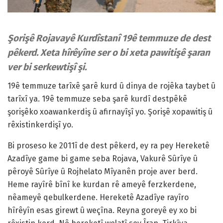
Şorişê Rojavayê Kurdîstanî 19ê temmuze de dest
pêkerd. Xeta hîrêyîne ser o bi xeta pawitişê şaran
ver bi serkewtişî şi.
19ê temmuze tarîxê şarê kurd û dinya de rojêka taybet û
tarîxî ya. 19ê temmuze seba şarê kurdî destpêkê
şorişêko xoawankerdiş û afirnayîşî yo. Şorişê xopawitiş û
rêxistinkerdişî yo.
Bi proseso ke 2011î de dest pêkerd, ey ra pey Hereketê
Azadîye game bi game seba Rojava, Vakurê Sûrîye û
pêroyê Sûrîye û Rojhelato Mîyanên proje aver berd.
Heme rayîrê bînî ke kurdan rê ameyê ferzkerdene,
nêameyê qebulkerdene. Hereketê Azadîye rayîro
hîrêyîn esas girewt û weçîna. Reyna goreyê ey xo bi