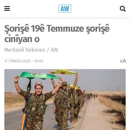
Şorişê 19ê Temmuze şorişê
cinîyan o
Merkezê Xeberan / AW
A
17 TÎRMEH 2025 - 10:06
A