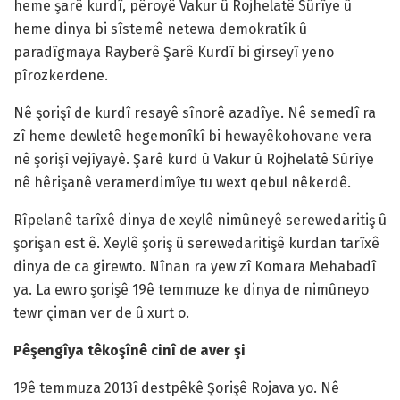
heme şarê kurdî, pêroyê Vakur û Rojhelatê Sûrîye û
heme dinya bi sîstemê netewa demokratîk û
paradîgmaya Rayberê Şarê Kurdî bi girseyî yeno
pîrozkerdene.
Nê şorişî de kurdî resayê sînorê azadîye. Nê semedî ra
zî heme dewletê hegemonîkî bi hewayêkohovane vera
nê şorişî vejîyayê. Şarê kurd û Vakur û Rojhelatê Sûrîye
nê hêrişanê veramerdimîye tu wext qebul nêkerdê.
Rîpelanê tarîxê dinya de xeylê nimûneyê serewedaritiş û
şorişan est ê. Xeylê şoriş û serewedaritişê kurdan tarîxê
dinya de ca girewto. Nînan ra yew zî Komara Mehabadî
ya. La ewro şorişê 19ê temmuze ke dinya de nimûneyo
tewr çiman ver de û xurt o.
Pêşengîya têkoşînê cinî de aver şi
19ê temmuza 2013î destpêkê Şorişê Rojava yo. Nê