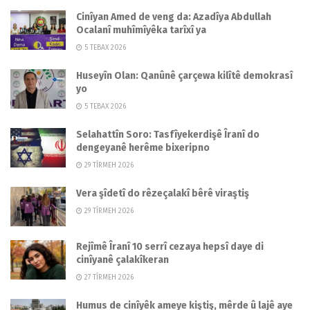
Cinîyan Amed de veng da: Azadîya Abdullah
Ocalanî muhîmîyêka tarîxî ya
5 TEBAX 2026
Huseyîn Olan: Qanûnê çarçewa kilîtê demokrasî
yo
5 TEBAX 2026
Selahattîn Soro: Tasfîyekerdişê Îranî do
dengeyanê herême bixeripno
29 TÎRMEH 2026
Vera şîdetî do rêzeçalakî bêrê viraştiş
29 TÎRMEH 2026
Rejîmê Îranî 10 serrî cezaya hepsî daye di
cinîyanê çalakîkeran
27 TÎRMEH 2026
Humus de cinîyêk ameye kiştiş, mêrde û lajê aye