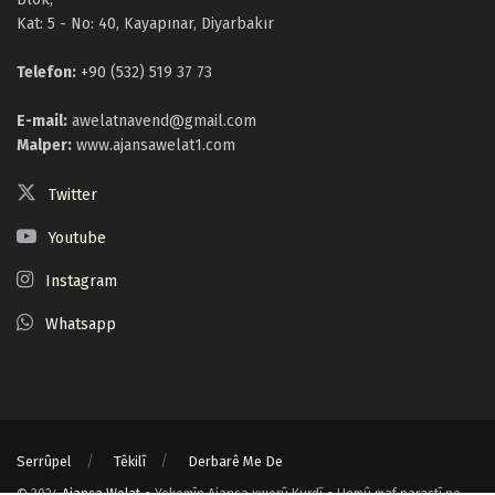
Kat: 5 - No: 40, Kayapınar, Diyarbakır
Telefon:
+90 (532) 519 37 73
E-mail:
awelatnavend@gmail.com
Malper:
www.ajansawelat1.com
Twitter
Youtube
Instagram
Whatsapp
Serrûpel
Têkilî
Derbarê Me De
© 2024
Ajansa Welat
● Yekemîn Ajansa xwerû Kurdî ● Hemû maf parastî ne