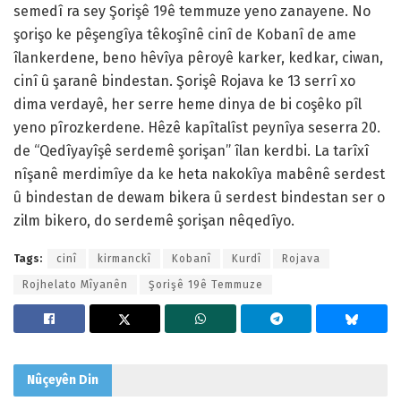
semedî ra sey Şorişê 19ê temmuze yeno zanayene. No
şorişo ke pêşengîya têkoşînê cinî de Kobanî de ame
îlankerdene, beno hêvîya pêroyê karker, kedkar, ciwan,
cinî û şaranê bindestan. Şorişê Rojava ke 13 serrî xo
dima verdayê, her serre heme dinya de bi coşêko pîl
yeno pîrozkerdene. Hêzê kapîtalîst peynîya seserra 20.
de “Qedîyayîşê serdemê şorişan” îlan kerdbi. La tarîxî
nîşanê merdimîye da ke heta nakokîya mabênê serdest
û bindestan de dewam bikera û serdest bindestan ser o
zilm bikero, do serdemê şorişan nêqedîyo.
Tags:
cinî
kirmanckî
Kobanî
Kurdî
Rojava
Rojhelato Mîyanên
Şorişê 19ê Temmuze
Nûçeyên
Din