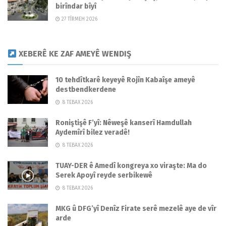
birîndar bîyî
27 TÎRMEH 2026
XEBERÊ KE ZAF AMEYÊ WENDIŞ
10 tehdîtkarê keyeyê Rojîn Kabaîşe ameyê
destbendkerdene
8 TEBAX 2026
Roniştişê F’yî: Nêweşê kanserî Hamdullah
Aydemîrî bilez veradê!
8 TEBAX 2026
TUAY-DER ê Amedî kongreya xo viraşte: Ma do
Serek Apoyî reyde serbikewê
8 TEBAX 2026
MKG û DFG’yî Denîz Firate serê mezelê aye de vîr
arde