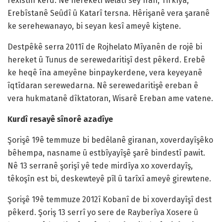
rêxistin kerd. Nê hereketî welatî sey Îran, Tirkîya,
Erebîstanê Seûdî û Katarî tersna. Hêrişanê vera şaranê
ke serehewanayo, bi seyan kesî ameyê kiştene.
Destpêkê serra 2011î de Rojhelato Mîyanên de rojê bi
hereket û Tunus de serewedaritişî dest pêkerd. Erebê
ke heqê îna ameyêne binpaykerdene, vera keyeyanê
îqtîdaran serewedarna. Nê serewedaritişê ereban ê
vera hukmatanê dîktatoran, Wisarê Ereban ame vatene.
Kurdî resayê sînorê azadîye
Şorişê 19ê temmuze bi bedêlanê giranan, xoverdayîşêko
bêhempa, nasname û estbîyayîşê şarê bindestî pawit.
Nê 13 serranê şorişî yê tede mirdîya xo xoverdayîş,
têkoşîn est bi, deskewteyê pîl û tarîxî ameyê girewtene.
Şorişê 19ê temmuze 2012î Kobanî de bi xoverdayîşî dest
pêkerd. Şoriş 13 serrî yo sere de Rayberîya Xosere û