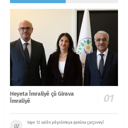
Heyeta Îmraliyê çû Girava
Îmraliyê
Vaye 12 xalên pêşnûmeya qanûna çarçoveyî