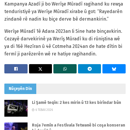
Kampanya Azadî ji bo Werîşe Mûradî ragihand ku rewşa
tenduristiyê ya Werîşe Mûradî xirabe û got: “Rayedarên
zindanê rê nadin ku biçe derve bê dermankirin.”
Werîşe Mûradî 1ê Adara 2023an li Sine hate binçavkirin.
Cezayê darvekirinê ya Werîş Mûradî ku di rûniştina wê
ya di 16ê Hezîran û 4ê Cotmeha 2024an de hate dîtin bi
fermî ji parêzerên wê re hatiye ragihandin.
Nûçeyên
Din
Li Şamê teqîn: 2 kes mirin û 13 kes birîndar bûn
6 TEBAX 2026
Roja 7emîn a Festîvala Tetwanê bi coşa konseran