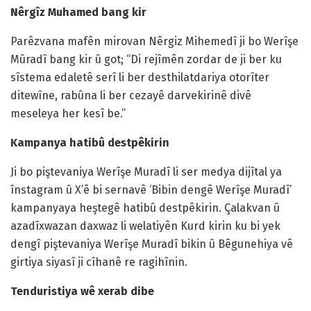
Nêrgîz Muhamed bang kir
Parêzvana mafên mirovan Nêrgiz Mihemedî ji bo Werîşe
Mûradî bang kir û got; “Di rejîmên zordar de ji ber ku
sîstema edaletê serî li ber desthilatdariya otorîter
ditewîne, rabûna li ber cezayê darvekirinê divê
meseleya her kesî be.”
Kampanya hatibû destpêkirin
Ji bo piştevaniya Werîşe Muradî li ser medya dijîtal ya
înstagram û X’ê bi sernavê ‘Bibin dengê Werîşe Muradî’
kampanyaya heştegê hatibû destpêkirin. Çalakvan û
azadîxwazan daxwaz li welatiyên Kurd kirin ku bi yek
dengî piştevaniya Werîşe Muradî bikin û Bêgunehiya vê
girtiya siyasî ji cîhanê re ragihînin.
Tenduristiya wê xerab dibe