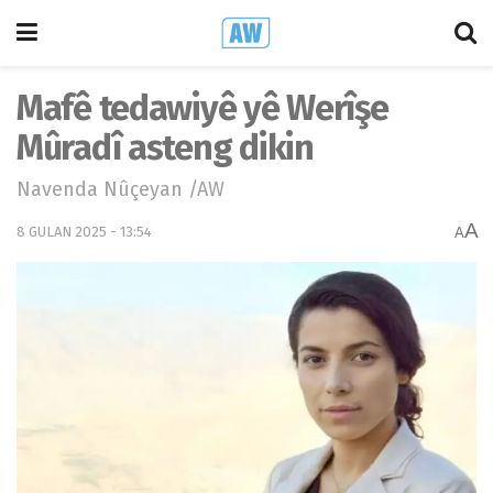
Mafê tedawiyê yê Werîşe
Mûradî asteng dikin
Navenda Nûçeyan /AW
A
8 GULAN 2025 - 13:54
A