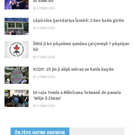
bi dawî bû
6 TEBAX 2026
Lêpirsîna Şaredariya Îzmîrê: 2 kes hatin girtin
6 TEBAX 2026
ÎHDê ji bo pêşnûme qanûna çarçoveyê 7 pêşniyar
kir
6 TEBAX 2026
KCDP: 25 jin ji aliyê mêran ve hatin kuştin
6 TEBAX 2026
Di roja 7emîn a Mîhrîcana Tetwanê de panela
‘Wêje û Ziman’
6 TEBAX 2026
ÊN ZÊDE HATINE XWENDIN