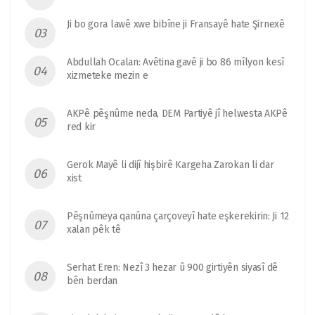
Ji bo gora lawê xwe bibîne ji Fransayê hate Şirnexê
Abdullah Ocalan: Avêtina gavê ji bo 86 mîlyon kesî
xizmeteke mezin e
AKPê pêşnûme neda, DEM Partiyê jî helwesta AKPê
red kir
Gerok Mayê li dijî hişbirê Kargeha Zarokan li dar
xist
Pêşnûmeya qanûna çarçoveyî hate eşkerekirin: Ji 12
xalan pêk tê
Serhat Eren: Nezî 3 hezar û 900 girtiyên siyasî dê
bên berdan