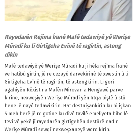
Rayedarên Rejîma Îranê Mafê tedawiyê yê Werîşe
Mûradî ku li Girtîgeha Evînê tê ragirtin, asteng
dikin
Mafê tedawiyê yê Werîşe Mûradî ku ji hêla rejîma Îranê
ve hatibû girtin, jê re cezayê darvekirinê tê xwestin û li
Girtîgeha Evînê tê ragirtin, tê astengkirin. Li gorî
agahiyên Rêxistina Mafên Mirovan a Hengawê parve
kirine, nexweşiyên Werîşe Mûradî yên fitqa piştê û stû
hene lê nayê tedawîkirin. Hat destnîşankirin ku bijîşkan
5 meh berê jê re gotine ku divê tavilê emeliyeta bibe lê
tevî vê yekê jî rayedarên girtîgehên destûrê nadin
Werîşe Mûradî sewqî nexweşxaneyê were kirin.