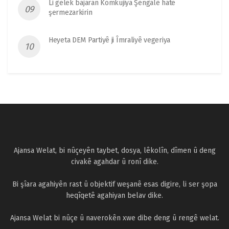
Li gelek bajaran Komkujiya Şengalê hate
şermezarkirin
Heyeta DEM Partiyê ji Îmraliyê vegeriya
Ajansa Welat, bi nûçeyên taybet, dosya, lêkolîn, dîmen û deng
civakê agahdar û ronî dike.
Bi şîara agahiyên rast û objektif weşanê esas digire, li ser şopa
heqîqetê agahiyan belav dike.
Ajansa Welat bi nûçe û naverokên xwe dibe deng û rengê welat.