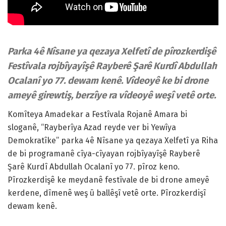
Parka 4ê Nîsane ya qezaya Xelfetî de pîrozkerdişê
Festîvala rojbîyayîşê Rayberê Şarê Kurdî Abdullah
Ocalanî yo 77. dewam kenê. Vîdeoyê ke bi drone
ameyê girewtiş, berzîye ra vîdeoyê weşî vetê orte.
Komîteya Amadekar a Festîvala Rojanê Amara bi
sloganê, “Rayberîya Azad reyde ver bi Yewîya
Demokratîke” parka 4ê Nîsane ya qezaya Xelfetî ya Riha
de bi programanê cîya-cîyayan rojbîyayîşê Rayberê
Şarê Kurdî Abdullah Ocalanî yo 77. pîroz keno.
Pîrozkerdişê ke meydanê festîvale de bi drone ameyê
kerdene, dîmenê weş û ballêşî vetê orte. Pîrozkerdişî
dewam kenê.