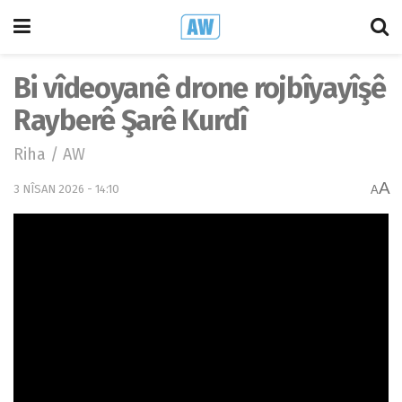
Bi vîdeoyanê drone rojbîyayîşê
Rayberê Şarê Kurdî
Riha / AW
A
3 NÎSAN 2026 - 14:10
A