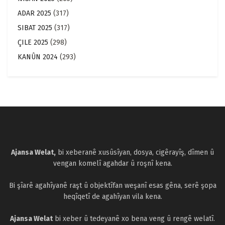
ADAR 2025
(317)
SIBAT 2025
(317)
ÇILE 2025
(298)
KANÛN 2024
(293)
Ajansa Welat,
bi xeberanê xusûsîyan, dosya, cigêrayîş, dîmen û
vengan komelî agahdar û roşnî kena.
Bi şîarê agahîyanê raşt û objektîfan weşanî esas gêna, serê şopa
heqîqetî de agahîyan vila kena.
Ajansa Welat
bi xeber û tedeyanê xo bena veng û rengê welatî.