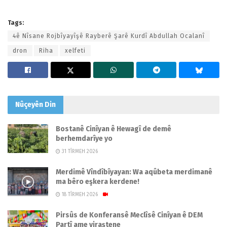
Tags:
4ê Nîsane Rojbîyayîşê Rayberê Şarê Kurdî Abdullah Ocalanî
dron
Riha
xelfeti
Nûçeyên
Din
Bostanê Cinîyan ê Hewagî de demê
berhemdarîye yo
31 TÎRMEH 2026
Merdimê Vîndîbîyayan: Wa aqûbeta merdimanê
ma bêro eşkera kerdene!
18 TÎRMEH 2026
Pirsûs de Konferansê Meclîsê Cinîyan ê DEM
Partî ame viraştene