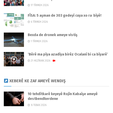
17 TÎRMEH 2026
FÎSA: 5 aşman de 303 gedeyî cuya xo ra bîyê!
6 TÎRMEH 2026
Bexda de dronek ameye vistiş
1 TÎRMEH 2026
‘Bêrê ma pîya azadîya birêz Ocalanî bi ca bîyarê’
21 HEZÎRAN 2026
XEBERÊ KE ZAF AMEYÊ WENDIŞ
10 tehdîtkarê keyeyê Rojîn Kabaîşe ameyê
destbendkerdene
8 TEBAX 2026