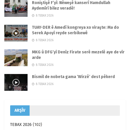
Roniştişê F’yî: Nêweşê kanserî Hamdullah
Aydemîrî bilez veradê!
8 TEBAX 2026
TUAY-DER ê Amedî kongreya xo viraşte: Ma do
Serek Apoyî reyde serbikewê
8 TEBAX 2026
MKG û DFG’yî Denîz Firate serê mezelê aye de vîr
arde
8 TEBAX 2026
Bismil de nobeta gama ‘Wirzê’ dest pêkerd
8 TEBAX 2026
ARŞÎV
TEBAX 2026
(102)