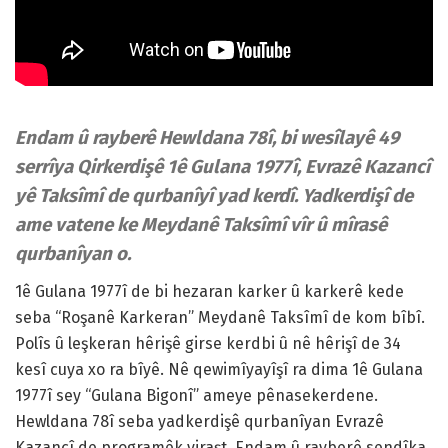
Endam û rayberê Hewldana 78î, bi wesîlayê 49
serrîya Qirkerdişê 1ê Gulana 1977î, Evrazê Kazancî
yê Taksîmî de qurbanîyî yad kerdî. Yadkerdişî de
ame vatene ke Meydanê Taksîmî vîr û mîrasê
qurbanîyan o.
1ê Gulana 1977î de bi hezaran karker û karkerê kede
seba “Roşanê Karkeran” Meydanê Taksîmî de kom bîbî.
Polîs û leşkeran hêrişê girse kerdbi û nê hêrişî de 34
kesî cuya xo ra bîyê. Nê qewimîyayîşî ra dima 1ê Gulana
1977î sey “Gulana Bigonî” ameye pênasekerdene.
Hewldana 78î seba yadkerdişê qurbanîyan Evrazê
Kazancî de programêk viraşt. Endam û rayberê sendîka