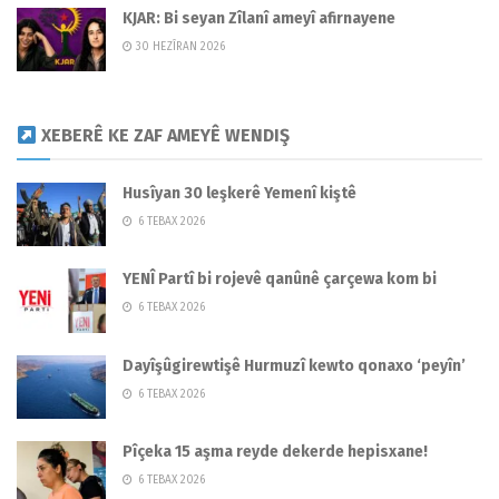
KJAR: Bi seyan Zîlanî ameyî afirnayene
30 HEZÎRAN 2026
XEBERÊ KE ZAF AMEYÊ WENDIŞ
Husîyan 30 leşkerê Yemenî kiştê
6 TEBAX 2026
YENÎ Partî bi rojevê qanûnê çarçewa kom bi
6 TEBAX 2026
Dayîşûgirewtişê Hurmuzî kewto qonaxo ‘peyîn’
6 TEBAX 2026
Pîçeka 15 aşma reyde dekerde hepisxane!
6 TEBAX 2026