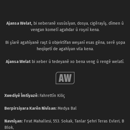
Ajansa Welat,
bi xeberanê xusûsîyan, dosya, cigêrayîş, dîmen û
vengan komelî agahdar û roşnî kena.
Bi şîarê agahîyanê raşt û objektîfan weşanî esas gêna, serê şopa
heqîqetî de agahîyan vila kena.
Ajansa Welat
bi xeber û tedeyanê xo bena veng û rengê welatî.
Xwediyê Îmtîyazê:
Fahrettîn Kiliç
Berpirsiyara Karên Nivîsan:
Medya Bal
Navnîşan:
Fırat Mahallesi, 553. Sokak, Tanlar Şehri Teras Evleri, B
Blok,