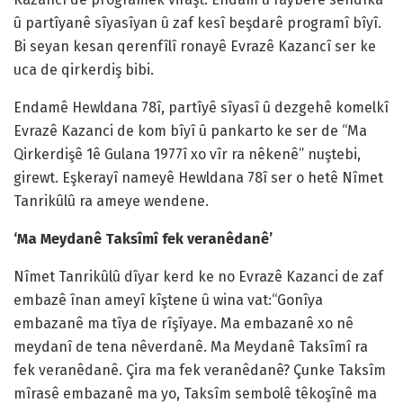
û partîyanê sîyasîyan û zaf kesî beşdarê programî bîyî.
Bi seyan kesan qerenfîlî ronayê Evrazê Kazancî ser ke
uca de qirkerdiş bibi.
Endamê Hewldana 78î, partîyê sîyasî û dezgehê komelkî
Evrazê Kazanci de kom bîyî û pankarto ke ser de “Ma
Qirkerdişê 1ê Gulana 1977î xo vîr ra nêkenê” nuştebi,
girewt. Eşkerayî nameyê Hewldana 78î ser o hetê Nîmet
Tanrikûlû ra ameye wendene.
‘Ma Meydanê Taksîmî fek veranêdanê’
Nîmet Tanrikûlû dîyar kerd ke no Evrazê Kazanci de zaf
embazê înan ameyî kîştene û wina vat:“Gonîya
embazanê ma tîya de rîşîyaye. Ma embazanê xo nê
meydanî de tena nêverdanê. Ma Meydanê Taksîmî ra
fek veranêdanê. Çira ma fek veranêdanê? Çunke Taksîm
mîrasê embazanê ma yo, Taksîm sembolê têkoşînê ma