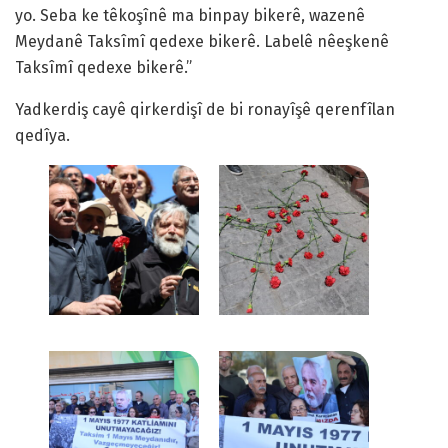
yo. Seba ke têkoşînê ma binpay bikerê, wazenê
Meydanê Taksîmî qedexe bikerê. Labelê nêeşkenê
Taksîmî qedexe bikerê.”
Yadkerdiş cayê qirkerdişî de bi ronayîşê qerenfîlan
qedîya.