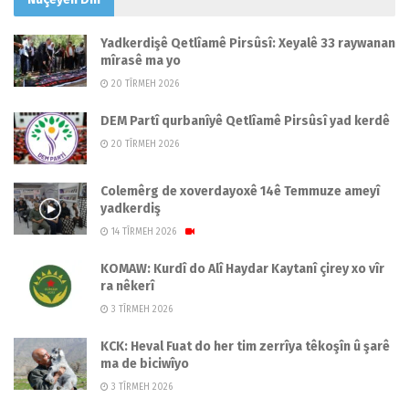
Yadkerdişê Qetlîamê Pirsûsî: Xeyalê 33 raywanan
mîrasê ma yo
20 TÎRMEH 2026
DEM Partî qurbanîyê Qetlîamê Pirsûsî yad kerdê
20 TÎRMEH 2026
Colemêrg de xoverdayoxê 14ê Temmuze ameyî
yadkerdiş
14 TÎRMEH 2026
KOMAW: Kurdî do Alî Haydar Kaytanî çirey xo vîr
ra nêkerî
3 TÎRMEH 2026
KCK: Heval Fuat do her tim zerrîya têkoşîn û şarê
ma de biciwîyo
3 TÎRMEH 2026