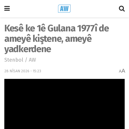
Kesê ke 1ê Gulana 1977î de
ameyê kiştene, ameyê
yadkerdene
Stenbol / AW
A
28 NÎSAN 2026 - 15:23
A