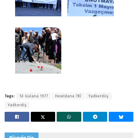
Tags:
1ê Gulana 1977
Hewldana 78î
Yadkerdiiş
Yadkerdiş
Nûçeyên
Din