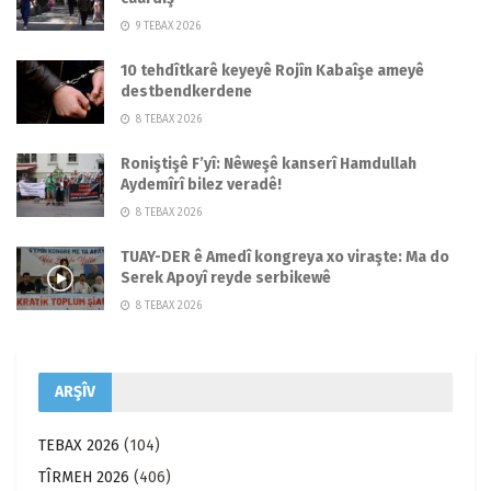
9 TEBAX 2026
10 tehdîtkarê keyeyê Rojîn Kabaîşe ameyê
destbendkerdene
8 TEBAX 2026
Roniştişê F’yî: Nêweşê kanserî Hamdullah
Aydemîrî bilez veradê!
8 TEBAX 2026
TUAY-DER ê Amedî kongreya xo viraşte: Ma do
Serek Apoyî reyde serbikewê
8 TEBAX 2026
ARŞÎV
TEBAX 2026
(104)
TÎRMEH 2026
(406)