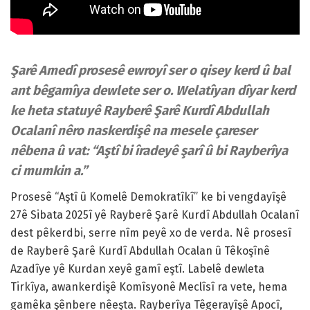
Şarê Amedî prosesê ewroyî ser o qisey kerd û bal
ant bêgamîya dewlete ser o. Welatîyan dîyar kerd
ke heta statuyê Rayberê Şarê Kurdî Abdullah
Ocalanî nêro naskerdişê na mesele çareser
nêbena û vat: “Aştî bi îradeyê şarî û bi Rayberîya
ci mumkin a.”
Prosesê “Aştî û Komelê Demokratîkî” ke bi vengdayîşê
27ê Sibata 2025î yê Rayberê Şarê Kurdî Abdullah Ocalanî
dest pêkerdbi, serre nîm peyê xo de verda. Nê prosesî
de Rayberê Şarê Kurdî Abdullah Ocalan û Têkoşînê
Azadîye yê Kurdan xeyê gamî eştî. Labelê dewleta
Tirkîya, awankerdişê Komîsyonê Meclîsî ra vete, hema
gamêka şênbere nêeşta. Rayberîya Têgerayîşê Apocî,