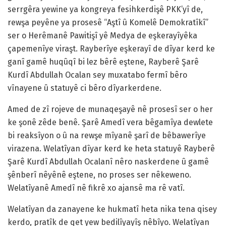
serrgêra yewine ya kongreya fesihkerdişê PKK’yî de,
rewşa peyêne ya prosesê “Aştî û Komelê Demokratîkî”
ser o Herêmanê Pawitişî yê Medya de eşkerayîyêka
çapemenîye viraşt. Rayberîye eşkerayî de dîyar kerd ke
ganî gamê huqûqî bi lez bêrê eştene, Rayberê Şarê
Kurdî Abdullah Ocalan sey muxatabo fermî bêro
vînayene û statuyê ci bêro dîyarkerdene.
Amed de zî rojeve de munaqeşayê nê prosesî ser o her
ke şonê zêde benê. Şarê Amedî vera bêgamîya dewlete
bi reaksîyon o û na rewşe mîyanê şarî de bêbawerîye
virazena. Welatîyan dîyar kerd ke heta statuyê Rayberê
Şarê Kurdî Abdullah Ocalanî nêro naskerdene û gamê
şênberî nêyênê eştene, no proses ser nêkeweno.
Welatîyanê Amedî nê fikrê xo ajansê ma rê vatî.
Welatîyan da zanayene ke hukmatî heta nika tena qisey
kerdo, pratîk de qet yew bedilîyayîş nêbîyo. Welatîyan