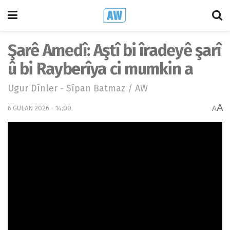
Şarê Amedî: Aştî bi îradeyê şarî
û bi Rayberîya ci mumkin a
Ugur Dînler - Sîpan Batmaz / AW
A
6 GULAN 2026 - 14:00
A