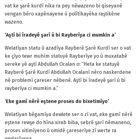
vat ke şarê kurdî nika ra pey nêwazeno bi qiseyanê
vengan bêro xapênayene û polîtîkayêka raştikêne
wazeno.
‘Aştî bi îradeyê şarî û bi Rayberîya ci mumkin a’
Welatîyan statu û azadîya Rayberê Şarê Kurdî ser o vat
ke çîyo tewr muhîm statuyê Rayberîye yo û muxatabê
sereke yê aştî Abdullah Ocalan o: “Heta ke statuyê
Rayberê Şarê Kurdî Abdullah Ocalanî nêro naskerdene
nê problemî çareser nêbenê. Aştî bi îradeyê şarî û bi
rayberîya ci mumkin a.”
‘Eke gamî nêrê eştene proses do bixetimîyo’
Welatîyan bêgamîya dewlete ser o zî vat, eke gamî nêrê
eştene rewşe do hîna xirab biba, sebrê şarî nêmaneno,
proses xitimîyeno û omidê çareserîye zî werte ra
wedarîyena.