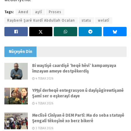
Tags:
Amed
aştî
Proses
Rayberê Şarê Kurdî Abdullah Ocalan
statu
welatî
Nûçeyên
Din
Bi waştişê caardişê ‘heqê hêvî’ kampanyaya
îmzayan ameye destpêkerdiş
4 TEBAX 2026
YPJyî derheqê entegrasyon û dayîşûgirewtişanê
Şamî ser o eşkerayî daye
4 TEBAX 2026
Meclîsê Cînîyan ê DEM Partî: Ma do seba statuyê
Şengalî têkoşînê xo berz bikerê
3 TEBAX 2026