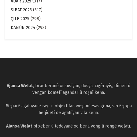
ADAR 2025
(317)
SIBAT 2025
(317)
ÇILE 2025
(298)
KANÛN 2024
(293)
Ajansa Welat,
bi xeberanê xusûsîyan, dosya, cigêrayîş, dîmen û
vengan komelî agahdar û roşnî kena.
Bi şîarê agahîyanê raşt û objektîfan weşanî esas gêna, serê şopa
heqîqetî de agahîyan vila kena.
Ajansa Welat
bi xeber û tedeyanê xo bena veng û rengê welatî.