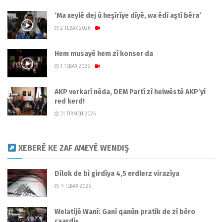
‘Ma xeylê dej û heşîrîye dîyê, wa êdî aştî bêra’
2 TEBAX 2026
Hem musayê hem zî konser da
1 TEBAX 2026
AKP verkarî nêda, DEM Partî zî helwêstê AKP’yî
red kerd!
31 TÎRMEH 2026
XEBERÊ KE ZAF AMEYÊ WENDIŞ
Dîlok de bi girdîya 4,5 erdlerz virazîya
9 TEBAX 2026
Welatijê Wanî: Ganî qanûn pratîk de zî bêro
caardiş