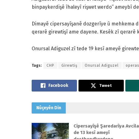
binpaykerdişê îhaleyî rişwet werdo” ameybî 
Dimayê cipersayîşanê dozgerîye û mehkema de
qerarê girewtişî ame dayene. Kesêk zî qerarê 
Onursal Adiguzel zî tede 19 kesî ameyê girewt
Tags:
CHP
Girewtiş
Onursal Adiguzel
opera
Tweet
Nûçeyên
Din
Cipersayîşê Şaredarîya Avcila
de 13 kesî ameyî
destbendkerdene