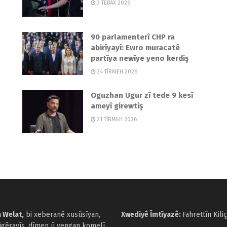
3 TEBAX 2026
90 parlamenterî CHP ra
abirîyayî: Ewro muracatê
partîya newîye yeno kerdiş
24 TÎRMEH 2026
Oguzhan Ugur zî tede 9 kesî
ameyî girewtiş
21 TÎRMEH 2026
 Welat,
bi xeberanê xusûsîyan,
Xwediyê Îmtîyazê:
Fahrettîn Kiliç
cigêrayîş, dîmen û vengan komelî