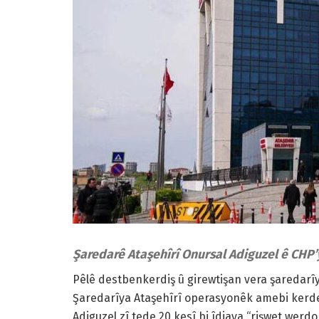
Şaredarê Ataşehîrî Onursal Adiguzel ê CHP’
Pêlê destbenkerdiş û girewtişan vera şaredar
Şaredarîya Ataşehîrî operasyonêk amebi kerde
Adiguzel zî tede 20 kesî bi îdiaya “rişwet werd