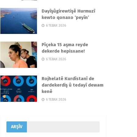
Dayîşûgirewtişê Hurmuzî
kewto qonaxo ‘peyîn’
6 TEBAX 2026
Pîçeka 15 aşma reyde
dekerde hepisxane!
6 TEBAX 2026
Rojhelatê Kurdîstanî de
dardekerdiş û tedayî dewam
kenê
6 TEBAX 2026
ARŞÎV