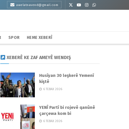
awelatnavend@gmail.com
R
SPOR
HEME XEBERÎ
XEBERÊ KE ZAF AMEYÊ WENDIŞ
Husîyan 30 leşkerê Yemenî
kiştê
6 TEBAX 2026
YENÎ Partî bi rojevê qanûnê
çarçewa kom bi
6 TEBAX 2026