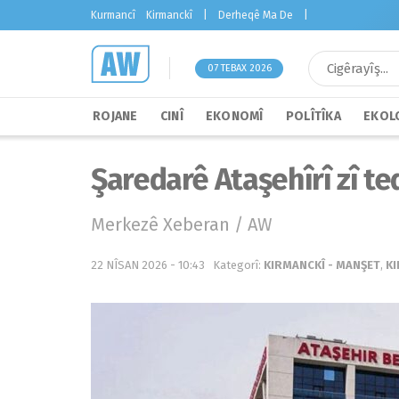
Kurmancî
Kirmanckî
|
Derheqê Ma De
|
07 TEBAX 2026
ROJANE
CINÎ
EKONOMÎ
POLÎTÎKA
EKOLO
Şaredarê Ataşehîrî zî t
Merkezê Xeberan / AW
22 NÎSAN 2026 - 10:43
Kategorî:
KIRMANCKÎ - MANŞET
,
KI