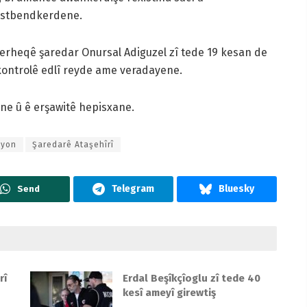
destbendkerdene.
rheqê şaredar Onursal Adiguzel zî tede 19 kesan de
kontrolê edlî reyde ame veradayene.
ene û ê erşawitê hepisxane.
syon
Şaredarê Ataşehîrî
Send
rî
Erdal Beşîkçîoglu zî tede 40
kesî ameyî girewtiş