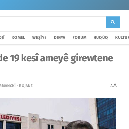
JÎ
KOMEL
WEŞÎYE
DINYA
FORUM
HUQÛQ
KULTU
ede 19 kesî ameyê girewtene
A
RMANCKÎ - ROJANE
A