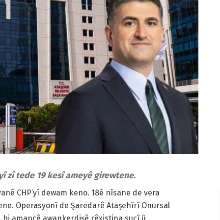
yî zî tede 19 kesî ameyê girewtene.
îyanê CHP’yî dewam keno. 18ê nîsane de vera
ne. Operasyonî de Şaredarê Ataşehîrî Onursal
o, bi amancê awankerdişê rêxistina sucî û