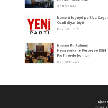
5 TEBAX 2026
Name û logoyê partîya Ozgur
Ozelî dîyar bîyê
24 TÎRMEH 2026
Numan Kurtulmuş
Hemserekanê Pêroyî yê DEM
Partî reyde kom bi
21 TÎRMEH 2026
Ajansa
dosya, 