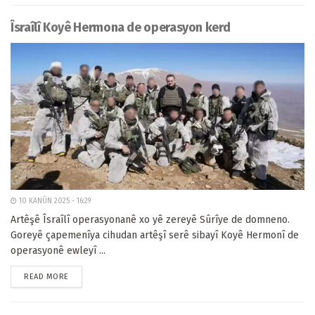
Îsraîlî Koyê Hermona de operasyon kerd
10 KANÛN 2025 - 16:29
Artêşê Îsraîlî operasyonanê xo yê zereyê Sûrîye de domneno.
Goreyê çapemenîya cihudan artêşî serê sibayî Koyê Hermonî de
operasyonê ewleyî ...
READ MORE