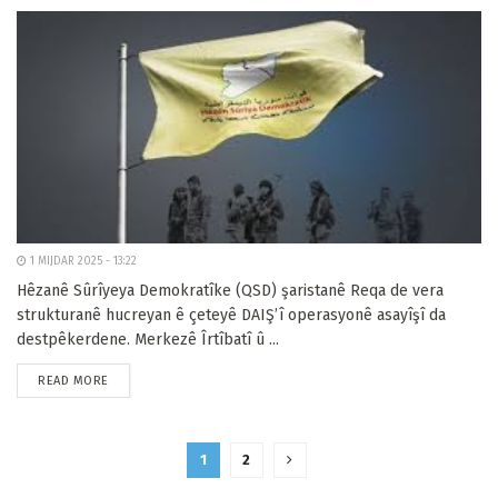
1 MIJDAR 2025 - 13:22
Hêzanê Sûrîyeya Demokratîke (QSD) şaristanê Reqa de vera
strukturanê hucreyan ê çeteyê DAIŞ’î operasyonê asayîşî da
destpêkerdene. Merkezê Îrtîbatî û ...
READ MORE
1
2