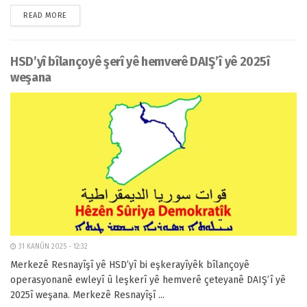
READ MORE
HSD’yî bîlançoyê şerî yê hemverê DAIŞ’î yê 2025î
weşana
31 KANÛN 2025 - 12:32
Merkezê Resnayîşî yê HSD’yî bi eşkerayîyêk bîlançoyê
operasyonanê ewleyî û leşkerî yê hemverê çeteyanê DAIŞ’î yê
2025î weşana. Merkezê Resnayîşî ...