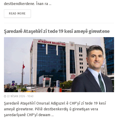
destbendkerdene. Înan ra ...
READ MORE
Şaredarê Ataşehîrî zî tede 19 kesî ameyê girewtene
22 NÎSAN 2026 - 10:43
Şaredarê Ataşehîrî Onursal Adiguzel ê CHP’yî zî tede 19 kesî
ameyê girewtene. Pêlê destbenkerdiş û girewtişan vera
şaredarîyanê CHP’yî dewam ...