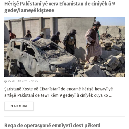
Hêrişê Pakîstanî yê vera Efxanîstan de cinîyêk û 9
gedeyî ameyê kiştene
25 MIJDAR 2025 - 10:25
Şaristanê Xoste yê Efxanîstanî de encamê hêrişê hewayî yê
artêşê Pakîstanî de tewr kêm 9 gedeyî û cinîyêk cuya xo ...
READ MORE
Reqa de operasyonê emnîyetî dest pêkerd