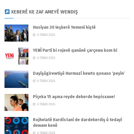
XEBERÊ KE ZAF AMEYÊ WENDIŞ
Husîyan 30 leşkerê Yemenî kiştê
6 TEBAX 2026
YENÎ Partî bi rojevê qanûnê çarçewa kom bi
6 TEBAX 2026
Dayîşûgirewtişê Hurmuzî kewto qonaxo ‘peyîn’
6 TEBAX 2026
Pîçeka 15 aşma reyde dekerde hepisxane!
6 TEBAX 2026
Rojhelatê Kurdîstanî de dardekerdiş û tedayî
dewam kenê
6 TEBAX 2026