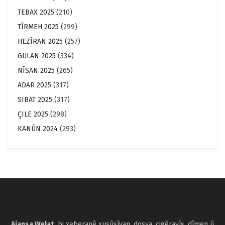
TEBAX 2025
(210)
TÎRMEH 2025
(299)
HEZÎRAN 2025
(257)
GULAN 2025
(334)
NÎSAN 2025
(265)
ADAR 2025
(317)
SIBAT 2025
(317)
ÇILE 2025
(298)
KANÛN 2024
(293)
Ajansa Welat,
bi xeberanê xusûsîyan, dosya, cigêrayîş, dîmen û