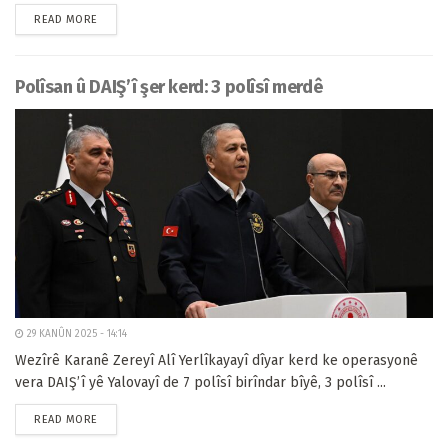
READ MORE
Polîsan û DAIŞ’î şer kerd: 3 polîsî merdê
29 KANÛN 2025 - 14:14
Wezîrê Karanê Zereyî Alî Yerlîkayayî dîyar kerd ke operasyonê
vera DAIŞ’î yê Yalovayî de 7 polîsî birîndar bîyê, 3 polîsî ...
READ MORE