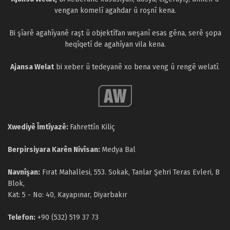
vengan komelî agahdar û roşnî kena.
Bi şîarê agahîyanê raşt û objektîfan weşanî esas gêna, serê şopa
heqîqetî de agahîyan vila kena.
Ajansa Welat
bi xeber û tedeyanê xo bena veng û rengê welatî.
Xwediyê Îmtîyazê:
Fahrettîn Kiliç
Berpirsiyara Karên Nivîsan:
Medya Bal
Navnîşan:
Fırat Mahallesi, 553. Sokak, Tanlar Şehri Teras Evleri, B
Blok,
Kat: 5 - No: 40, Kayapınar, Diyarbakır
Telefon:
+90 (532) 519 37 73