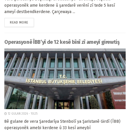
operasyonêk ame kerdene û şaredarê verênî zî tede 5 kesî
ameyî destbendkerdene. Çarçewaya ...
READ MORE
Operasyonê ÎBB’yî de 12 kesê bînî zî ameyî girewtiş
12 GULAN 2026 - 10:25
8ê gulane de vera Şaredarîya Stenbolî ya Şaristanê Girdî (ÎBB)
operasyonêk amebi kerdene û 33 kesî ameybî