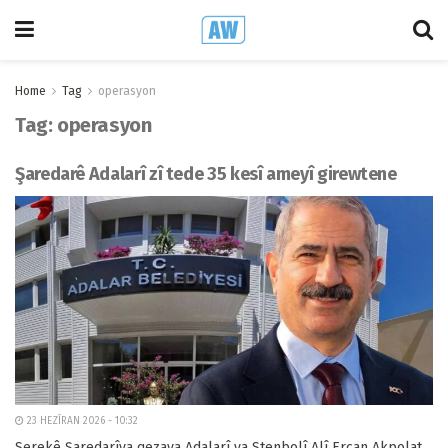
Home
Tag
operasyon
Tag:
operasyon
Şaredarê Adalarî zî tede 35 kesî ameyî girewtene
23 HEZÎRAN 2026 - 10:32
Serekê Şaredarîya qezaya Adalarî ya Stenbolî Alî Ercan Akpolat