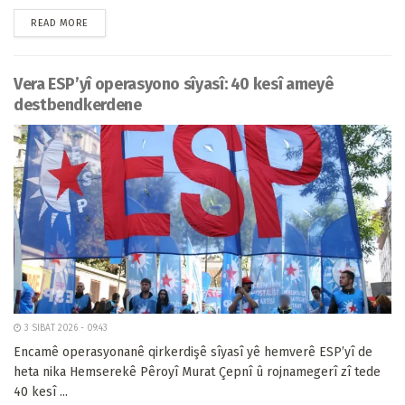
READ MORE
Vera ESP’yî operasyono sîyasî: 40 kesî ameyê
destbendkerdene
3 SIBAT 2026 - 09:43
Encamê operasyonanê qirkerdişê sîyasî yê hemverê ESP’yî de
heta nika Hemserekê Pêroyî Murat Çepnî û rojnamegerî zî tede
40 kesî ...