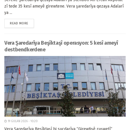
zî tede 35 kesî ameyê girewtene. Vera şaredarîya qezaya Adalarî
ya ...
READ MORE
Vera Şaredarîya Beşîktaşî operasyon: 5 kesî ameyî
destbendkerdene
19 GULAN 2026 - 10:20
Vera Şaredarîya Beşîktaşî bi sucdarîya “Girewtişê ruşwetî”