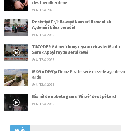
destbendkerdene
8 TEBAX 2026
Roniştişê F’yî: Nêweşê kanserî Hamdullah
Aydemîrî bilez veradê!
8 TEBAX 2026
TUAY-DER ê Amedî kongreya xo viraşte: Ma do
Serek Apoyî reyde serbikewê
8 TEBAX 2026
MKG û DFG’yî Denîz Firate serê mezelê aye de vîr
arde
8 TEBAX 2026
Bismil de nobeta gama ‘Wirzê’ dest pêkerd
8 TEBAX 2026
ARŞÎV