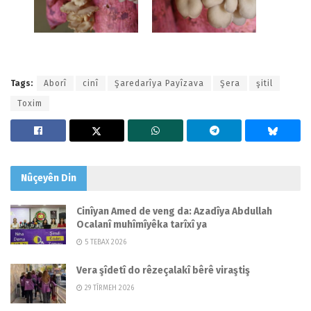
Tags:
Aborî
cinî
Şaredarîya Payîzava
Şera
şitil
Toxim
Nûçeyên
Din
Cinîyan Amed de veng da: Azadîya Abdullah
Ocalanî muhîmîyêka tarîxî ya
5 TEBAX 2026
Vera şîdetî do rêzeçalakî bêrê viraştiş
29 TÎRMEH 2026