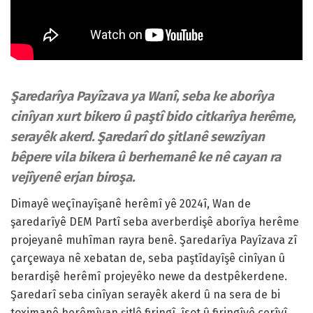
Şaredarîya Payîzava ya Wanî, seba ke aborîya
cinîyan xurt bikero û paştî bido citkarîya herême,
serayêk akerd. Şaredarî do şitlanê sewzîyan
bêpere vila bikera û berhemanê ke nê cayan ra
vejîyenê erjan biroşa.
Dimayê weçînayîşanê herêmî yê 2024î, Wan de
şaredarîyê DEM Partî seba averberdişê aborîya herême
projeyanê muhîman rayra benê. Şaredarîya Payîzava zî
çarçewaya nê xebatan de, seba paştîdayîşê cinîyan û
berardişê herêmî projeyêko newe da destpêkerdene.
Şaredarî seba cinîyan serayêk akerd û na sera de bi
toximanê herêmîyan şitlê firingî, îsot û firingîyê çerîyî