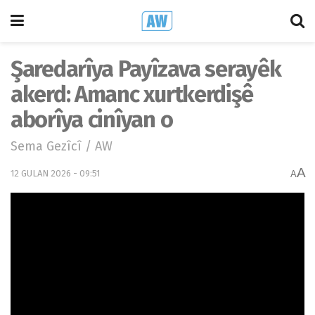
Şaredarîya Payîzava serayêk
akerd: Amanc xurtkerdişê
aborîya cinîyan o
Sema Gezîcî / AW
A
12 GULAN 2026 - 09:51
A