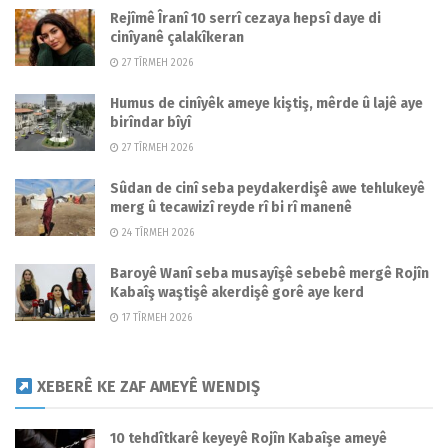
Rejîmê Îranî 10 serrî cezaya hepsî daye di
cinîyanê çalakîkeran
27 TÎRMEH 2026
Humus de cinîyêk ameye kiştiş, mêrde û lajê aye
birîndar bîyî
27 TÎRMEH 2026
Sûdan de cinî seba peydakerdişê awe tehlukeyê
merg û tecawizî reyde rî bi rî manenê
24 TÎRMEH 2026
Baroyê Wanî seba musayîşê sebebê mergê Rojîn
Kabaîş waştişê akerdişê gorê aye kerd
17 TÎRMEH 2026
XEBERÊ KE ZAF AMEYÊ WENDIŞ
10 tehdîtkarê keyeyê Rojîn Kabaîşe ameyê