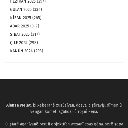
HEZÎRAN 2025
(257)
GULAN 2025
(334)
NÎSAN 2025
(265)
ADAR 2025
(317)
SIBAT 2025
(317)
ÇILE 2025
(298)
KANÛN 2024
(293)
Ajansa Welat,
bi xeberanê xusûsîyan, dosya, cigêrayîş, dîmen û
vengan komelî agahdar û roşnî kena.
Bi şîarê agahîyanê raşt û objektîfan weşanî esas gêna, serê şopa