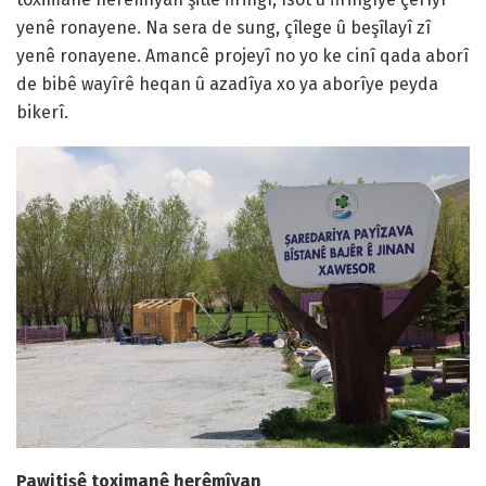
yenê ronayene. Na sera de sung, çîlege û beşîlayî zî
yenê ronayene. Amancê projeyî no yo ke cinî qada aborî
de bibê wayîrê heqan û azadîya xo ya aborîye peyda
bikerî.
Pawitişê toximanê herêmîyan