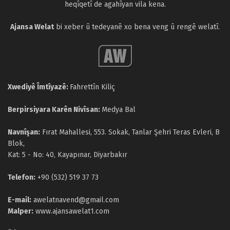
heqîqetî de agahîyan vila kena.
Ajansa Welat
bi xeber û tedeyanê xo bena veng û rengê welatî.
Xwediyê Îmtîyazê:
Fahrettîn Kiliç
Berpirsiyara Karên Nivîsan:
Medya Bal
Navnîşan:
Fırat Mahallesi, 553. Sokak, Tanlar Şehri Teras Evleri, B
Blok,
Kat: 5 - No: 40, Kayapınar, Diyarbakır
Telefon:
+90 (532) 519 37 73
E-mail:
awelatnavend@gmail.com
Malper:
www.ajansawelat1.com