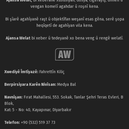
Ajansa Welat,
bi xeberanê xusûsîyan, dosya, cigêrayîş, dîmen û
vengan komelî agahdar û roşnî kena.
Bi şîarê agahîyanê raşt û objektîfan weşanî esas gêna, serê şopa
heqîqetî de agahîyan vila kena.
Ajansa Welat
bi xeber û tedeyanê xo bena veng û rengê welatî.
Xwediyê Îmtîyazê:
Fahrettîn Kiliç
Berpirsiyara Karên Nivîsan:
Medya Bal
Navnîşan:
Fırat Mahallesi, 553. Sokak, Tanlar Şehri Teras Evleri, B
Blok,
Kat: 5 - No: 40, Kayapınar, Diyarbakır
Telefon:
+90 (532) 519 37 73