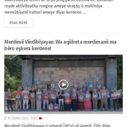
reyde aktîvîteyêka rengine ameye viraştiş û muhîmîya
mensûbîyetê kulturî ameye dîyar kerdene. ...
READ MORE
Merdimê Vîndîbîyayan: Wa aqûbeta merdimanê ma
bêro eşkera kerdene!
18 TÎRMEH 2026 - 17:45
Merdimê Vîndîbîyayan û şubeyê ÎHD’yî yê Amedî, Êlih, Riha,