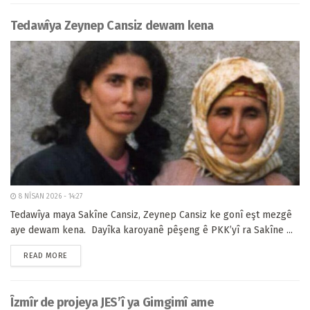
Tedawîya Zeynep Cansiz dewam kena
8 NÎSAN 2026 - 14:27
Tedawîya maya Sakîne Cansiz, Zeynep Cansiz ke gonî eşt mezgê
aye dewam kena. Dayîka karoyanê pêşeng ê PKK’yî ra Sakîne ...
READ MORE
Îzmîr de projeya JES’î ya Gimgimî ame