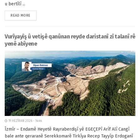
u bertîlî ...
READ MORE
Vurîyayîş û vetişê qanûnan reyde daristanî zî talanî rê
yenê abîyene
19 HEZÎRAN 2026 - 14:44
Îzmîr – Endamê Heyetê Rayraberdişî yê EGEÇEPî Arîf Alî Cangî
bale ante qeraranê Serekkomarê Tirkîya Recep Tayyîp Erdoganî