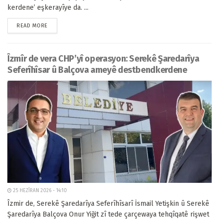
kerdene’ eşkerayîye da. ...
READ MORE
Îzmîr de vera CHP’yî operasyon: Serekê Şaredarîya
Seferîhîsar û Balçova ameyê destbendkerdene
25 HEZÎRAN 2026 - 14:10
Îzmir de, Serekê Şaredarîya Seferîhîsarî İsmail Yetişkin û Serekê
Şaredarîya Balçova Onur Yiğit zî tede çarçewaya tehqîqatê rişwet