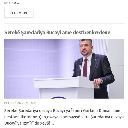
ser ke ...
READ MORE
Serekê Şaredarîya Bucayî ame destbenkerdene
1 HEZÎRAN 2026 - 09:31
Serekê Şaredarîya qezaya Bucayî ya Îzmîrî Gorkem Duman ame
destbendkerdene. Çarçewaya cipersayîşê vera Şaredarîya qezaya
Bucayî ya Îzmîrî de xeylê ...