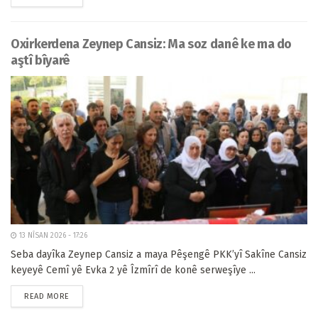
Oxirkerdena Zeynep Cansiz: Ma soz danê ke ma do
aştî bîyarê
13 NÎSAN 2026 - 17:26
Seba dayîka Zeynep Cansiz a maya Pêşengê PKK’yî Sakîne Cansiz
keyeyê Cemî yê Evka 2 yê Îzmîrî de konê serweşîye ...
READ MORE