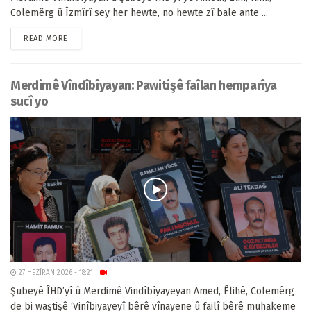
Colemêrg û Îzmîrî sey her hewte, no hewte zî bale ante ...
READ MORE
Merdimê Vîndîbîyayan: Pawitişê faîlan hemparîya
sucî yo
27 HEZÎRAN 2026 - 18:21
Şubeyê ÎHD’yî û Merdimê Vindîbîyayeyan Amed, Êlihê, Colemêrg
de bi waştişê ‘Vinîbiyayeyî bêrê vînayene û failî bêrê muhakeme