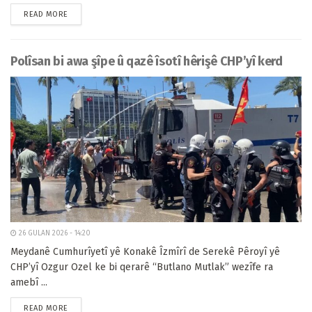
READ MORE
Polîsan bi awa şîpe û qazê îsotî hêrişê CHP’yî kerd
26 GULAN 2026 - 14:20
Meydanê Cumhurîyetî yê Konakê Îzmîrî de Serekê Pêroyî yê
CHP’yî Ozgur Ozel ke bi qerarê “Butlano Mutlak” wezîfe ra
amebî ...
READ MORE