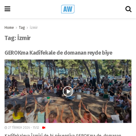
Home
Tag
İzmir
Tag:
İzmir
GEROKma Kadîfekale de domanan reyde bîye
27 TÎRMEH 2026 - 15:52
Kadîfekaleya Îzmîrî de bi pêşengîya GEROKma de, domanan