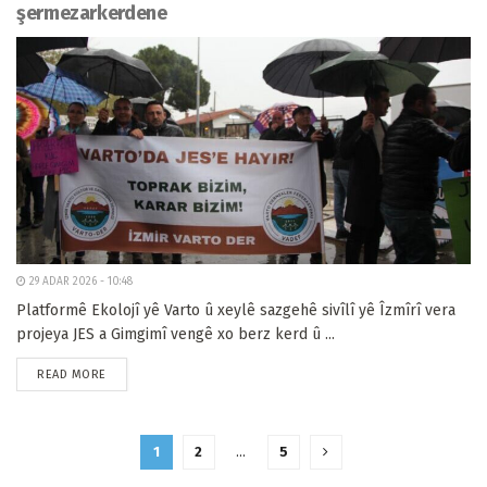
şermezarkerdene
29 ADAR 2026 - 10:48
Platformê Ekolojî yê Varto û xeylê sazgehê sivîlî yê Îzmîrî vera
projeya JES a Gimgimî vengê xo berz kerd û ...
READ MORE
1
2
…
5