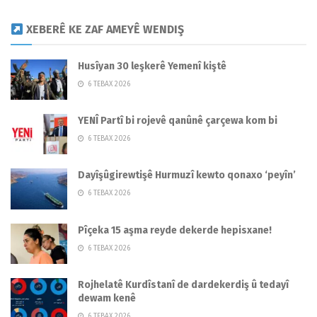
XEBERÊ KE ZAF AMEYÊ WENDIŞ
Husîyan 30 leşkerê Yemenî kiştê
6 TEBAX 2026
YENÎ Partî bi rojevê qanûnê çarçewa kom bi
6 TEBAX 2026
Dayîşûgirewtişê Hurmuzî kewto qonaxo ‘peyîn’
6 TEBAX 2026
Pîçeka 15 aşma reyde dekerde hepisxane!
6 TEBAX 2026
Rojhelatê Kurdîstanî de dardekerdiş û tedayî
dewam kenê
6 TEBAX 2026