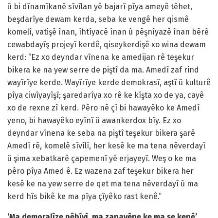
û bi dînamîkanê sîvîlan yê bajarî pîya ameyê têhet,
beşdarîye dewam kerda, seba ke vengê her qismê
komelî, vatişê înan, îhtîyacê înan û pêşnîyazê înan bêrê
cewabdayîş projeyî kerdê, qiseykerdişê xo wina dewam
kerd: “Ez xo deyndar vînena ke amedijan rê teşekur
bikera ke na yew serre de piştî da ma. Amedî zaf rind
wayîrîye kerde. Wayîrîye kerde demokrasî, aştî û kulturê
pîya ciwîyayîşî; şaredarîya xo rê ke kîşta xo de ya, cayê
xo de rexne zî kerd. Pêro nê çî bi hawayêko ke Amedî
yeno, bi hawayêko eyînî û awankerdox bîy. Ez xo
deyndar vînena ke seba na piştî teşekur bikera şarê
Amedî rê, komelê sîvîlî, her kesê ke ma tena nêverdayî
û şima xebatkarê çapemenî yê erjayeyî. Weş o ke ma
pêro pîya Amed ê. Ez wazena zaf teşekur bikera her
kesê ke na yew serre de qet ma tena nêverdayî û ma
kerd hîs bikê ke ma pîya çîyêko rast kenê.”
‘Ma demoralîze nêbîyî, ma zanayêne ke ma se kenê’