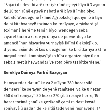
“Bajarî de dest bi arêkerdişê rûnê eşteyî bîyo û 3 aşman
de 20 ton rûnê eşteyê nebatî arê bîyo û îmha bîyo.
Xebatê Wendegehê Îklîmê Agroekolojî qedîyenê û tîya
de bi kitabxaneyê toximan ke ronîyayo, arşîvkerdişê
toximanê herême temîn bîyo. Wendegeh seba
zîyaretkaran akerde yo û tîya de perwerdeyo ke
amancê înan hîşyarîya vurnayîşê îklîmî û ekolojîk o,
dîyeno. Bajar de bi kes û dezgehan ke bi citkarîya aktîfe
meşxul benê, kombîyayîşêko hîra organîze bîyo û do
seba ziraet û heywandarîye rota bêro tesbîtkerdene.”
Serekîya Daîreya Park û Baxçeyan
Hemşaredar Hatunî ke va 2 mîlyon 780 hezar vilê
demserrî ke serayan de yenê ramitene, va ke 8 hezar
360 darî ronîyayî, 30 hezar 270 şitilî resayê herre, 15
hezar toximê çamî ke gozikanê çamî ra dest kewtê
ronîyayê û qadan de ke şitilî tede yenê resnayene, 17