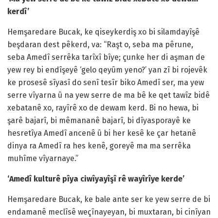
kerdî’
Hemşaredare Bucak, ke qiseykerdiş xo bi silamdayîşê
beşdaran dest pêkerd, va: “Raşt o, seba ma pêrune,
seba Amedî serrêka tarîxî bîye; çunke her di aşman de
yew rey bi endîşeyê ‘gelo qeyûm yeno?’ yan zî bi rojevêk
ke prosesê sîyasî do senî tesîr biko Amedî ser, ma yew
serre vîyarna û na yew serre de ma bê ke qet tawîz bidê
xebatanê xo, rayîrê xo de dewam kerd. Bi no hewa, bi
şarê bajarî, bi mêmananê bajarî, bi dîyasporayê ke
hesretîya Amedî ancenê û bi her kesê ke çar hetanê
dinya ra Amedî ra hes kenê, goreyê ma ma serrêka
muhîme vîyarnaye.”
‘Amedî kulturê pîya ciwîyayîşî rê wayîrîye kerde’
Hemşaredare Bucak, ke bale ante ser ke yew serre de bi
endamanê meclîsê weçînayeyan, bi muxtaran, bi cinîyan