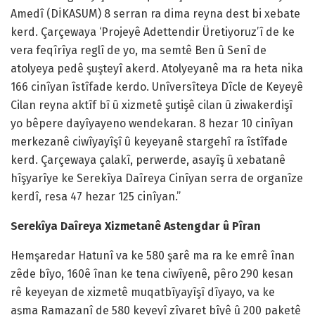
Amedî (DİKASUM) 8 serran ra dima reyna dest bi xebate
kerd. Çarçewaya ‘Projeyê Adettendir Üretiyoruz’î de ke
vera feqîrîya reglî de yo, ma semtê Ben û Senî de
atolyeya pedê şuşteyî akerd. Atolyeyanê ma ra heta nika
166 cinîyan îstîfade kerdo. Unîversîteya Dîcle de Keyeyê
Cilan reyna aktîf bî û xizmetê şutişê cilan û ziwakerdişî
yo bêpere dayîyayeno wendekaran. 8 hezar 10 cinîyan
merkezanê ciwîyayîşî û keyeyanê stargehî ra îstîfade
kerd. Çarçewaya çalakî, perwerde, asayîş û xebatanê
hîşyarîye ke Serekîya Daîreya Cinîyan serra de organîze
kerdî, resa 47 hezar 125 cinîyan.”
Serekîya Daîreya Xizmetanê Astengdar û Pîran
Hemşaredar Hatunî va ke 580 şarê ma ra ke emrê înan
zêde bîyo, 160ê înan ke tena ciwîyenê, pêro 290 kesan
rê keyeyan de xizmetê muqatbîyayîşî dîyayo, va ke
aşma Ramazanî de 580 keyeyî zîyaret bîyê û 200 paketê