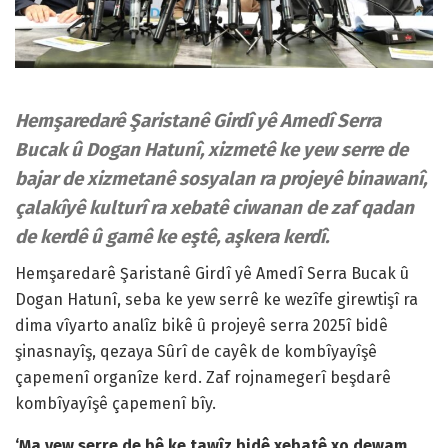
Hemşaredarê Şaristanê Girdî yê Amedî Serra
Bucak û Dogan Hatunî, xizmetê ke yew serre de
bajar de xizmetanê sosyalan ra projeyê binawanî,
çalakîyê kulturî ra xebatê ciwanan de zaf qadan
de kerdê û gamê ke eştê, aşkera kerdî.
Hemşaredarê Şaristanê Girdî yê Amedî Serra Bucak û
Dogan Hatunî, seba ke yew serrê ke wezîfe girewtişî ra
dima vîyarto analîz bikê û projeyê serra 2025î bidê
şinasnayîş, qezaya Sûrî de cayêk de kombîyayîşê
çapemenî organîze kerd. Zaf rojnamegerî beşdarê
kombîyayîşê çapemenî bîy.
‘Ma yew serre de bê ke tawîz bidê xebatê xo dewam