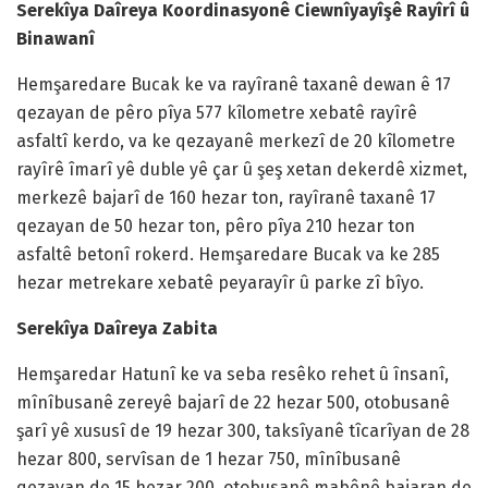
Serekîya Daîreya Koordinasyonê Ciewnîyayîşê Rayîrî û
Binawanî
Hemşaredare Bucak ke va rayîranê taxanê dewan ê 17
qezayan de pêro pîya 577 kîlometre xebatê rayîrê
asfaltî kerdo, va ke qezayanê merkezî de 20 kîlometre
rayîrê îmarî yê duble yê çar û şeş xetan dekerdê xizmet,
merkezê bajarî de 160 hezar ton, rayîranê taxanê 17
qezayan de 50 hezar ton, pêro pîya 210 hezar ton
asfaltê betonî rokerd. Hemşaredare Bucak va ke 285
hezar metrekare xebatê peyarayîr û parke zî bîyo.
Serekîya Daîreya Zabita
Hemşaredar Hatunî ke va seba resêko rehet û însanî,
mînîbusanê zereyê bajarî de 22 hezar 500, otobusanê
şarî yê xususî de 19 hezar 300, taksîyanê tîcarîyan de 28
hezar 800, servîsan de 1 hezar 750, mînîbusanê
qezayan de 15 hezar 200, otobusanê mabênê bajaran de