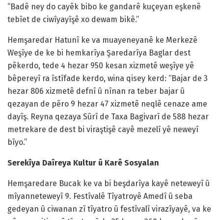
“Badê ney do cayêk bibo ke gandarê kuçeyan eşkenê
tebîet de ciwîyayîşê xo dewam bikê.”
Hemşaredar Hatunî ke va muayeneyanê ke Merkezê
Weşîye de ke bi hemkarîya Şaredarîya Baglar dest
pêkerdo, tede 4 hezar 950 kesan xizmetê weşîye yê
bêpereyî ra îstîfade kerdo, wina qisey kerd: “Bajar de 3
hezar 806 xizmetê defnî û nînan ra teber bajar û
qezayan de pêro 9 hezar 47 xizmetê neqlê cenaze ame
dayîş. Reyna qezaya Sûrî de Taxa Bagivarî de 588 hezar
metrekare de dest bi viraştişê cayê mezelî yê neweyî
bîyo.”
Serekîya Daîreya Kultur û Karê Sosyalan
Hemşaredare Bucak ke va bi beşdarîya kayê neteweyî û
mîyanneteweyî 9. Festîvalê Tîyatroyê Amedî û seba
gedeyan û ciwanan zî tîyatro û festîvalî virazîyayê, va ke