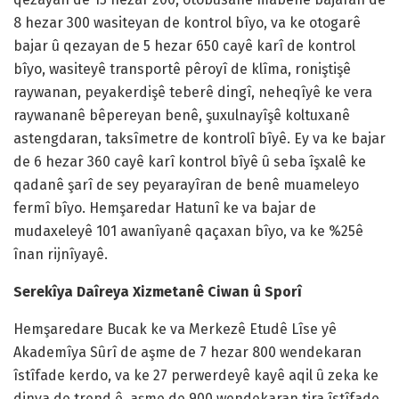
8 hezar 300 wasiteyan de kontrol bîyo, va ke otogarê
bajar û qezayan de 5 hezar 650 cayê karî de kontrol
bîyo, wasiteyê transportê pêroyî de klîma, roniştişê
raywanan, peyakerdişê teberê dingî, neheqîyê ke vera
raywananê bêpereyan benê, şuxulnayîşê koltuxanê
astengdaran, taksîmetre de kontrolî bîyê. Ey va ke bajar
de 6 hezar 360 cayê karî kontrol bîyê û seba îşxalê ke
qadanê şarî de sey peyarayîran de benê muameleyo
fermî bîyo. Hemşaredar Hatunî ke va bajar de
mudaxeleyê 101 awanîyanê qaçaxan bîyo, va ke %25ê
înan rijnîyayê.
Serekîya Daîreya Xizmetanê Ciwan û Sporî
Hemşaredare Bucak ke va Merkezê Etudê Lîse yê
Akademîya Sûrî de aşme de 7 hezar 800 wendekaran
îstîfade kerdo, va ke 27 perwerdeyê kayê aqil û zeka ke
dinya de trend ê, aşme de 900 wendekaran tira îstîfade