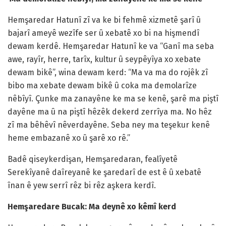
Hemşaredar Hatunî zî va ke bi fehmê xizmetê şarî û
bajarî ameyê wezîfe ser û xebatê xo bi na hişmendî
dewam kerdê. Hemşaredar Hatunî ke va “Ganî ma seba
awe, rayîr, herre, tarîx, kultur û seypêyîya xo xebate
dewam bikê”, wina dewam kerd: “Ma va ma do rojêk zî
bibo ma xebate dewam bikê û coka ma demolarîze
nêbîyî. Çunke ma zanayêne ke ma se kenê, şarê ma piştî
dayêne ma û na piştî hêzêk dekerd zerrîya ma. No hêz
zî ma bêhêvî nêverdayêne. Seba ney ma teşekur kenê
heme embazanê xo û şarê xo rê.”
Badê qiseykerdişan, Hemşaredaran, fealîyetê
Serekîyanê daîreyanê ke şaredarî de est ê û xebatê
înan ê yew serrî rêz bi rêz aşkera kerdî.
Hemşaredare Bucak: Ma deynê xo kêmî kerd