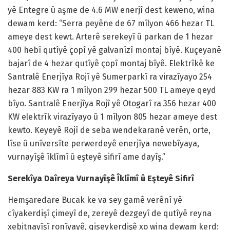
yê Entegre û aşme de 4.6 MW enerjî dest keweno, wina
dewam kerd: “Serra peyêne de 67 mîlyon 466 hezar TL
ameye dest kewt. Arterê serekeyî û parkan de 1 hezar
400 hebî qutîyê çopî yê galvanîzî montaj bîyê. Kuçeyanê
bajarî de 4 hezar qutîyê çopî montaj bîyê. Elektrîkê ke
Santralê Enerjîya Rojî yê Sumerparkî ra virazîyayo 254
hezar 883 KW ra 1 mîlyon 299 hezar 500 TL ameye qeyd
bîyo. Santralê Enerjîya Rojî yê Otogarî ra 356 hezar 400
KW elektrîk virazîyayo û 1 mîlyon 805 hezar ameye dest
kewto. Keyeyê Rojî de seba wendekaranê verên, orte,
lîse û unîversîte perwerdeyê enerjîya newebîyaya,
vurnayîşê îklîmî û eşteyê sifirî ame dayîş.”
Serekîya Daîreya Vurnayîşê Îklîmî û Eşteyê Sifirî
Hemşaredare Bucak ke va sey gamê verênî yê
cîyakerdişî çimeyî de, zereyê dezgeyî de qutîyê reyna
xebitnayîşî ronîyayê, qiseykerdişê xo wina dewam kerd: