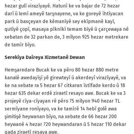
hezar gulî virazîyayê. Hatunî ke va bajar de 72 hezar
darî û lemî ameyê tarşnayene, va ke goreyê îhtîyacan
park û baxçeyan de kêmanîyê sey ekîpmanê kayî,
qutîyê çopî, masaya pîknîkî temam bîyê û çarçewaya nê
xebatan de 32 parkan de, 3 mîlyon 925 hezar metrekare
de tamîr bîyo.
Serekîya Daîreya Xizmetanê Dewan
Hemşaredare Bucak ke va pêro 80 hezar 880 metre
kanalê awedayîşî yê girewteyî û akerdeyî virazîyayê, va
ke na xebate ra 5 hezar 67 citkaran îstîfade kerdo û 18
hezar 635 dekar erdê ziraetî resayo awe. Bucak ke va 3
projeyê cîya-cîyayan rê pêro 75 mîlyon 940 hezar TL
sermîyane ronîyayo, va ke tamîrê 14 hebî golê awa
şimitişê heywanan bîyo, na xebate de 66 hezar 200
heywanê 4 hezar 720 heywandaran û 5 hezar 110 dekar
qada ziraetî resaya awe.