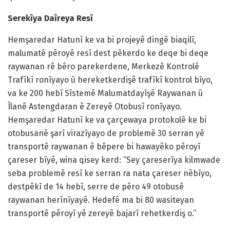
Serekîya Daîreya Resî
Hemşaredar Hatunî ke va bi projeyê dingê biaqilî,
malumatê pêroyê resî dest pêkerdo ke deqe bi deqe
raywanan rê bêro parekerdene, Merkezê Kontrolê
Trafîkî ronîyayo û hereketkerdişê trafîkî kontrol bîyo,
va ke 200 hebî Sîstemê Malumatdayîşê Raywanan û
Îlanê Astengdaran ê Zereyê Otobusî ronîyayo.
Hemşaredar Hatunî ke va çarçewaya protokolê ke bi
otobusanê şarî virazîyayo de problemê 30 serran yê
transportê raywanan ê bêpere bi hawayêko pêroyî
çareser bîyê, wina qisey kerd: “Sey çareserîya kilmwade
seba problemê resî ke serran ra nata çareser nêbîyo,
destpêkî de 14 hebî, serre de pêro 49 otobusê
raywanan herînîyayê. Hedefê ma bi 80 wasiteyan
transportê pêroyî yê zereyê bajarî rehetkerdiş o.”