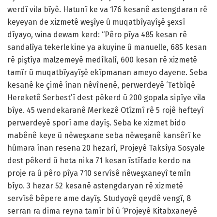
werdî vila bîyê. Hatunî ke va 176 kesanê astengdaran rê
keyeyan de xizmetê weşîye û muqatbîyayîşê şexsî
dîyayo, wina dewam kerd: “Pêro pîya 485 kesan rê
sandalîya tekerlekine ya akuyine û manuelle, 685 kesan
rê piştîya malzemeyê medîkalî, 600 kesan rê xizmetê
tamîr û muqatbîyayîşê ekîpmanan ameyo dayene. Seba
kesanê ke çimê înan nêvînenê, perwerdeyê ‘Tetbîqê
Hereketê Serbest’î dest pêkerd û 200 gopala sipîye vila
bîye. 45 wendekaranê Merkezê Otîzmî rê 5 rojê hefteyî
perwerdeyê sporî ame dayîş. Seba ke xizmet bido
mabênê keye û nêweşxane seba nêweşanê kansêrî ke
hûmara înan resena 20 hezarî, Projeyê Taksîya Sosyale
dest pêkerd û heta nika 71 kesan îstîfade kerdo na
proje ra û pêro pîya 710 servîsê nêweşxaneyî temîn
bîyo. 3 hezar 52 kesanê astengdaryan rê xizmetê
servîsê bêpere ame dayîş. Studyoyê qeydê vengî, 8
serran ra dima reyna tamîr bî û ‘Projeyê Kitabxaneyê