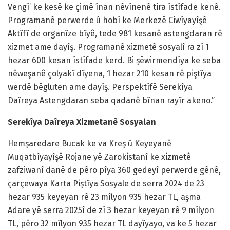
Vengî’ ke kesê ke çimê înan nêvînenê tira îstîfade kenê.
Programanê perwerde û hobî ke Merkezê Ciwîyayîşê
Aktîfî de organîze bîyê, tede 981 kesanê astengdaran rê
xizmet ame dayîş. Programanê xizmetê sosyalî ra zî 1
hezar 600 kesan îstîfade kerd. Bi şêwirmendîya ke seba
nêweşanê çolyakî dîyena, 1 hezar 210 kesan rê piştîya
werdê bêgluten ame dayîş. Perspektîfê Serekîya
Daîreya Astengdaran seba qadanê bînan rayîr akeno.”
Serekîya Daîreya Xizmetanê Sosyalan
Hemşaredare Bucak ke va Kreş û Keyeyanê
Muqatbîyayîşê Rojane yê Zarokistanî ke xizmetê
zafziwanî danê de pêro pîya 360 gedeyî perwerde gênê,
çarçewaya Karta Piştîya Sosyale de serra 2024 de 23
hezar 935 keyeyan rê 23 mîlyon 935 hezar TL, aşma
Adare yê serra 2025î de zî 3 hezar keyeyan rê 9 mîlyon
TL, pêro 32 mîlyon 935 hezar TL dayîyayo, va ke 5 hezar