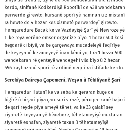
kerdo, sinifanê Kodkerdişê Robotîkî de 438 wendekaran
perwerde girewto, kursanê sporî yê hamnan û zimistanî
ra hewte de 4 hezar kes xizmetê perwerdeyî girewto.
Hemşaredare Bucak ke va Vazdayîşê Şarî yê Newroze yê
1. ke reya verêne emser organîze bîyo, 1 hezar 500 kesî
beşdarê ci bîyê, va ke çarçewaya mucadeleyê feqîrîye
de keyeyanê ke ameyeyê înan kêmî yo, tira 1 hezar 500
wendekaran rê çenteyê wendegehî vila bîyo û 2 hezar
656 kaybazanê sporî rê ardimê neqdî ra îstîfade kerdo.
Serekîya Daîreya Çapemenî, Weşan û Têkilîyanê Şarî
Hemşaredar Hatunî ke va seba ke qeraran kuçe de
bigîrê û bi şarî pîya çareserî virazê, pêro parkanê bajarî
de şarî reyde pîya ameyê têhet, va ke 33 çalakî sey
zîyaretê keyeyan yê bêxebere, têhetameyîşê muxtaran,
zîyaretê esnafan, zîyaretê taxan û têhetameyîşê
çapemenî organîze bîyê, Yewîna Çareserîye 19 hezar