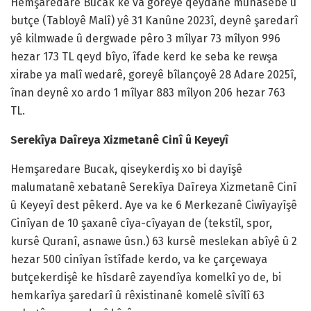
Hemşaredare Bucak ke va goreyê qeydanê muhasebe û
butçe (Tabloyê Malî) yê 31 Kanûne 2023î, deynê şaredarî
yê kilmwade û dergwade pêro 3 mîlyar 73 mîlyon 996
hezar 173 TL qeyd bîyo, îfade kerd ke seba ke rewşa
xirabe ya malî wedarê, goreyê bîlançoyê 28 Adare 2025î,
înan deynê xo ardo 1 mîlyar 883 mîlyon 206 hezar 763
TL.
Serekîya Daîreya Xizmetanê Cinî û Keyeyî
Hemşaredare Bucak, qiseykerdiş xo bi dayîşê
malumatanê xebatanê Serekîya Daîreya Xizmetanê Cinî
û Keyeyî dest pêkerd. Aye va ke 6 Merkezanê Ciwîyayîşê
Cinîyan de 10 şaxanê cîya-cîyayan de (tekstîl, spor,
kursê Quranî, asnawe ûsn.) 63 kursê meslekan abîyê û 2
hezar 500 cinîyan îstîfade kerdo, va ke çarçewaya
butçekerdişê ke hîsdarê zayendîya komelkî yo de, bi
hemkarîya şaredarî û rêxistinanê komelê sîvîlî 63