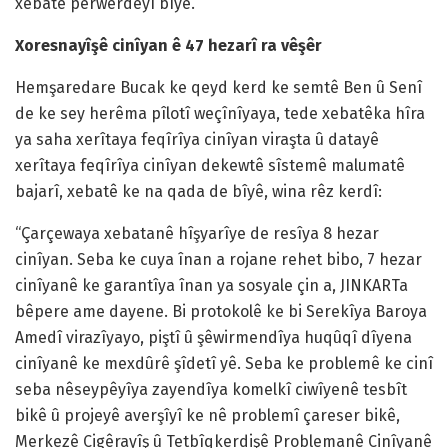
xebatê perwerdeyî bîyê.
Xoresnayîşê cinîyan ê 47 hezarî ra vêşêr
Hemşaredare Bucak ke qeyd kerd ke semtê Ben û Senî
de ke sey herêma pîlotî weçînîyaya, tede xebatêka hîra
ya saha xerîtaya feqîrîya cinîyan viraşta û datayê
xerîtaya feqîrîya cinîyan dekewtê sîstemê malumatê
bajarî, xebatê ke na qada de bîyê, wina rêz kerdî:
“Çarçewaya xebatanê hîşyarîye de resîya 8 hezar
cinîyan. Seba ke cuya înan a rojane rehet bibo, 7 hezar
cinîyanê ke garantîya înan ya sosyale çin a, JINKARTa
bêpere ame dayene. Bi protokolê ke bi Serekîya Baroya
Amedî virazîyayo, piştî û şêwirmendîya huqûqî dîyena
cinîyanê ke mexdûrê şîdetî yê. Seba ke problemê ke cinî
seba nêseypêyîya zayendîya komelkî ciwîyenê tesbît
bikê û projeyê averşîyî ke nê problemî çareser bikê,
Merkezê Cigêrayîş û Tetbîqkerdişê Problemanê Cinîyanê