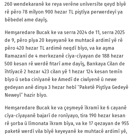
260 wendekaranê ke reya verêne unîversîte qeyd bîyê
rê pêro 78 mîlyon 900 hezar TL piştîya perwerdeyî ya
bêbedel ame dayîş.
Hemşaredare Bucak ke va serra 2024 de 11, serra 2025
de 9, pêro pîya 20 keyeyanê ke muhtacê ardimî yê rê
pêro 420 hezar TL ardimê neqdî bîyo, va ke aşma
Ramazanî de 4 merkezanê cîya-cîyayan de 188 hezar
500 kesan rê werdê fitarî ame dayîş, Bankaya Cilan de
îhtîyacê 2 hezar 423 cilan yê 1 hezar 124 kesan temîn
bîyo û seba cinîyanê ke Amedî de ciwîyenê û newe
gedeyan anê dinya 3 hezar hebî “Paketê Piştîya Gedeyê
Neweyî” hazir bîyo.
Hemşaredare Bucak ke va çeşmeyê îkramî ke 6 cayanê
cîya-cîyayanê bajarî de ronîyayo, tira 190 hezar kesan
rê şorba û lîmonata îkram bîya, va ke 17 qezayan de 955
paketê werdî vila bîyê keyeyanê ke muhtacê ardimî yê,