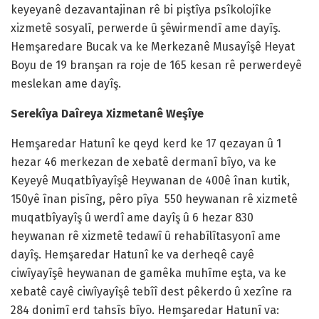
keyeyanê dezavantajinan rê bi piştîya psîkolojîke
xizmetê sosyalî, perwerde û şêwirmendî ame dayîş.
Hemşaredare Bucak va ke Merkezanê Musayîşê Heyat
Boyu de 19 branşan ra roje de 165 kesan rê perwerdeyê
meslekan ame dayîş.
Serekîya Daîreya Xizmetanê Weşîye
Hemşaredar Hatunî ke qeyd kerd ke 17 qezayan û 1
hezar 46 merkezan de xebatê dermanî bîyo, va ke
Keyeyê Muqatbîyayîşê Heywanan de 400ê înan kutik,
150yê înan pisîng, pêro pîya 550 heywanan rê xizmetê
muqatbîyayîş û werdî ame dayîş û 6 hezar 830
heywanan rê xizmetê tedawî û rehabîlîtasyonî ame
dayîş. Hemşaredar Hatunî ke va derheqê cayê
ciwîyayîşê heywanan de gamêka muhîme eşta, va ke
xebatê cayê ciwîyayîşê tebîî dest pêkerdo û xezîne ra
284 donimî erd tahsîs bîyo. Hemşaredar Hatunî va: