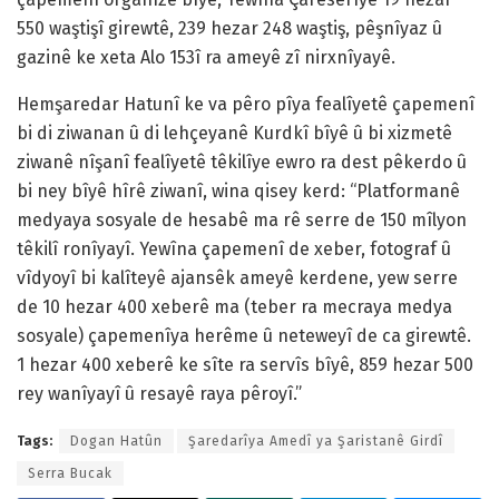
550 waştişî girewtê, 239 hezar 248 waştiş, pêşnîyaz û
gazinê ke xeta Alo 153î ra ameyê zî nirxnîyayê.
Hemşaredar Hatunî ke va pêro pîya fealîyetê çapemenî
bi di ziwanan û di lehçeyanê Kurdkî bîyê û bi xizmetê
ziwanê nîşanî fealîyetê têkilîye ewro ra dest pêkerdo û
bi ney bîyê hîrê ziwanî, wina qisey kerd: “Platformanê
medyaya sosyale de hesabê ma rê serre de 150 mîlyon
têkilî ronîyayî. Yewîna çapemenî de xeber, fotograf û
vîdyoyî bi kalîteyê ajansêk ameyê kerdene, yew serre
de 10 hezar 400 xeberê ma (teber ra mecraya medya
sosyale) çapemenîya herême û neteweyî de ca girewtê.
1 hezar 400 xeberê ke sîte ra servîs bîyê, 859 hezar 500
rey wanîyayî û resayê raya pêroyî.”
Tags:
Dogan Hatûn
Şaredarîya Amedî ya Şaristanê Girdî
Serra Bucak