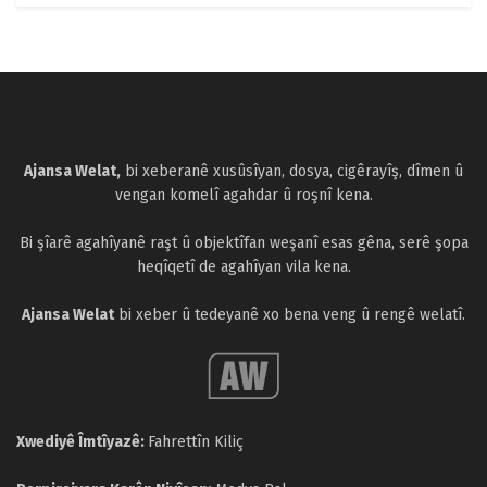
Ajansa Welat,
bi xeberanê xusûsîyan, dosya, cigêrayîş, dîmen û
vengan komelî agahdar û roşnî kena.
Bi şîarê agahîyanê raşt û objektîfan weşanî esas gêna, serê şopa
heqîqetî de agahîyan vila kena.
Ajansa Welat
bi xeber û tedeyanê xo bena veng û rengê welatî.
Xwediyê Îmtîyazê:
Fahrettîn Kiliç