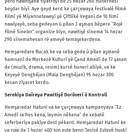
pêro nawitişanê tîyatroyî de 25 hezar 260 hunerhesî
beşdar bîyî. Aye qeyd kerd ke çarçewaya Festîvalê Filmê
Kilmî yê Mîyanneteweyî yê Çîftlîkê Veganî de 10 filmî
nawîyayê, seba gedeyan û pîlan 3 aşman bêpere “Rojê
Filmê Sinebir” organîze bîyo, nawitişê sînema 14 hezar
290 sînemahesan rê ameyê temaşekerdene.
Hemşaredare Bucak ke va seba gede û pîlan aşmanê
hamnanî de Merkezê Kulturî yê Çand Amedî de 17 şaxan
de (muzîk, drama, resim) kursê hunerî abîyê, va ke
Keyeyê Dengbêjan (Mala Dengbêjan) 95 hezar 300
kesan zîyaret kerdo.
Serekîya Daîreya Pawitişê Dorûverî û Kontrolî
Hemşaredar Hatunî va ke çarçewaya kampanyaya “Ez
Amedî ra hes kena, leymin nêkena” de xebatê
seferberîya pakîye dest pêkerd. Hemşaredar Hatunî ke
va roje de 1 hezar 400 ton eşte beno Tesîsê Eşteyê huşkî