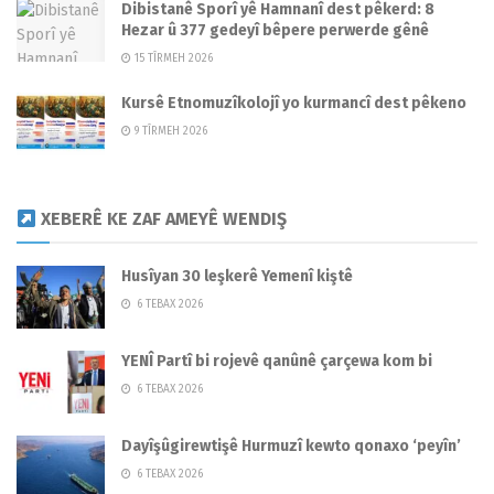
Dibistanê Sporî yê Hamnanî dest pêkerd: 8
Hezar û 377 gedeyî bêpere perwerde gênê
15 TÎRMEH 2026
Kursê Etnomuzîkolojî yo kurmancî dest pêkeno
9 TÎRMEH 2026
XEBERÊ KE ZAF AMEYÊ WENDIŞ
Husîyan 30 leşkerê Yemenî kiştê
6 TEBAX 2026
YENÎ Partî bi rojevê qanûnê çarçewa kom bi
6 TEBAX 2026
Dayîşûgirewtişê Hurmuzî kewto qonaxo ‘peyîn’
6 TEBAX 2026