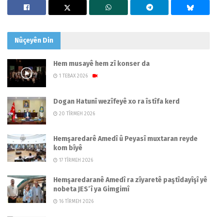
Nûçeyên
Din
Hem musayê hem zî konser da
1 TEBAX 2026
Dogan Hatunî wezîfeyê xo ra îstîfa kerd
20 TÎRMEH 2026
Hemşaredarê Amedî û Peyasî muxtaran reyde
kom bîyê
17 TÎRMEH 2026
Hemşaredaranê Amedî ra zîyaretê paştîdayîşî yê
nobeta JES’î ya Gimgimî
16 TÎRMEH 2026