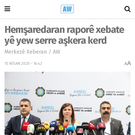
Hemşaredaran raporê xebate
yê yew serre aşkera kerd
Merkezê Xeberan / AW
A
15 NÎSAN 2025 - 16:42
A