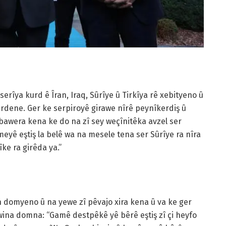
rîya kurd ê Îran, Iraq, Sûrîye û Tirkîya rê xebityeno û
rdene. Ger ke serpiroyê girawe nîrê peynîkerdiş û
bawera kena ke do na zî sey weçînitêka avzel ser
eyê eştiş la belê wa na mesele tena ser Sûrîye ra nîra
e ra girêda ya.”
n domyeno û na yewe zî pêvajo xira kena û va ke ger
wina domna: “Gamê destpêkê yê bêrê eştiş zî çi heyfo