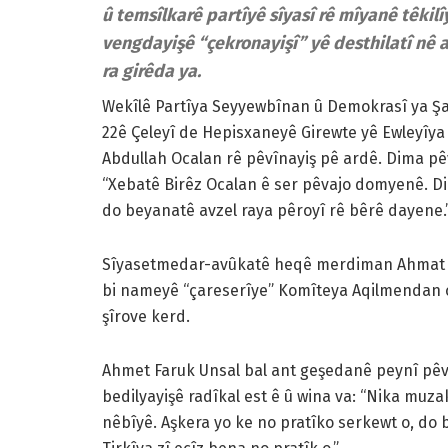
û temsîlkarê partîyê sîyasî rê mîyanê têkil
vengdayişê “çekronayişî” yê desthilatî nê
ra girêda ya.
Wekîlê Partîya Seyyewbînan û Demokrasî ya Şa
22ê Çeleyî de Hepisxaneyê Girewte yê Ewleyîya 
Abdullah Ocalan rê pêvînayiş pê ardê. Dima p
“Xebatê Birêz Ocalan ê ser pêvajo domyenê. D
do beyanatê avzel raya pêroyî rê bêrê dayene.
Sîyasetmedar-avûkatê heqê merdiman Ahmat Fa
bi nameyê “çareserîye” Komîteya Aqilmendan c
şîrove kerd.
Ahmet Faruk Unsal bal ant geşedanê peynî pêva
bedilyayişê radîkal est ê û wina va: “Nika m
nêbîyê. Aşkera yo ke no pratîko serkewt o, do 