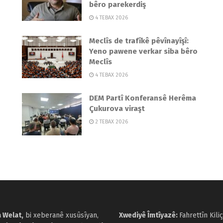
bêro parekerdiş
4 TEBAX 2026
Meclîs de trafîkê pêvînayîşî:
Yeno pawene verkar siba bêro
Meclîs
4 TEBAX 2026
DEM Partî Konferansê Herêma
Çukurova viraşt
2 TEBAX 2026
 Welat,
bi xeberanê xusûsîyan,
Xwediyê Îmtîyazê:
Fahrettîn Kiliç