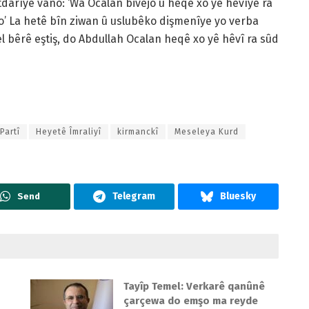
darîye vano: ‘Wa Ocalan bivejo û heqê xo yê hêvîye ra
o’ La hetê bîn ziwan û uslubêko dişmenîye yo verba
 bêrê eştiş, do Abdullah Ocalan heqê xo yê hêvî ra sûd
Partî
Heyetê Îmraliyî
kirmanckî
Meseleya Kurd
Send
Tayîp Temel: Verkarê qanûnê
çarçewa do emşo ma reyde