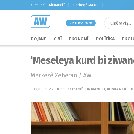
Kurmancî
Kirmanckî
|
Derheqê Ma De
|
09 TEBAX 2026
ROJANE
CINÎ
EKONOMÎ
POLÎTÎKA
EKOLO
‘Meseleya kurd bi ziwanê
Merkezê Xeberan / AW
30 ÇILE 2025 - 10:51
Kategorî:
KIRMANCKÎ
,
KIRMANCKÎ - 