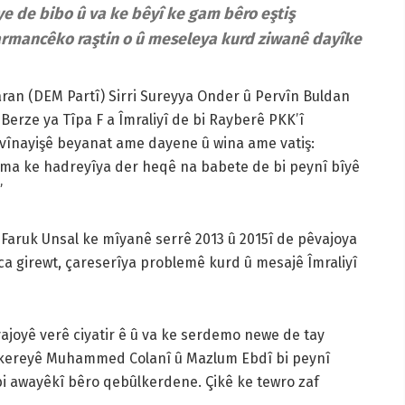
îye de bibo û va ke bêyî ke gam bêro eştiş
 armancêko raştin o û meseleya kurd ziwanê dayîke
ran (DEM Partî) Sirri Sureyya Onder û Pervîn Buldan
Berze ya Tîpa F a Îmraliyî de bi Rayberê PKK’î
êvînayişê beyanat ame dayene û wina ame vatiş:
ima ke hadreyîya der heqê na babete de bi peynî bîyê
”
ruk Unsal ke mîyanê serrê 2013 û 2015î de pêvajoya
a girewt, çareserîya problemê kurd û mesajê Îmraliyî
joyê verê ciyatir ê û va ke serdemo newe de tay
uzakereyê Muhammed Colanî û Mazlum Ebdî bi peynî
bi awayêkî bêro qebûlkerdene. Çikê ke tewro zaf