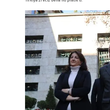
Tirkîya zî ecîz bena no pratîk o.”