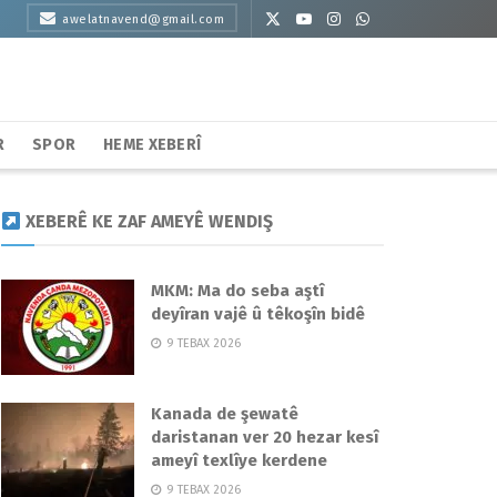
awelatnavend@gmail.com
R
SPOR
HEME XEBERÎ
XEBERÊ KE ZAF AMEYÊ WENDIŞ
MKM: Ma do seba aştî
deyîran vajê û têkoşîn bidê
9 TEBAX 2026
Kanada de şewatê
daristanan ver 20 hezar kesî
ameyî texlîye kerdene
9 TEBAX 2026