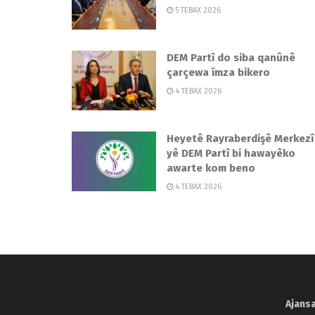
5 TEBAX 2026
DEM Partî do siba qanûnê
çarçewa îmza bikero
4 TEBAX 2026
Heyetê Rayraberdişê Merkezî
yê DEM Partî bi hawayêko
awarte kom beno
4 TEBAX 2026
Ajansa