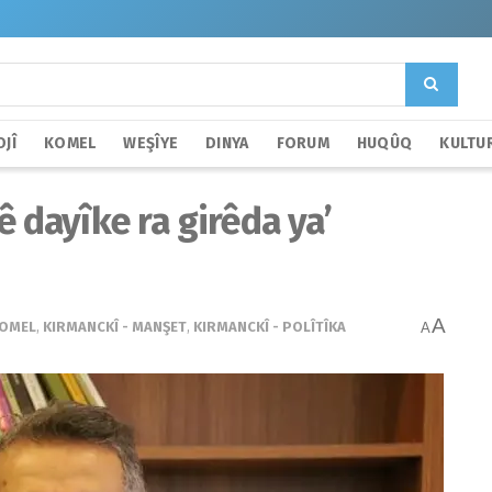
JÎ
KOMEL
WEŞÎYE
DINYA
FORUM
HUQÛQ
KULTU
 dayîke ra girêda ya’
A
KOMEL
,
KIRMANCKÎ - MANŞET
,
KIRMANCKÎ - POLÎTÎKA
A