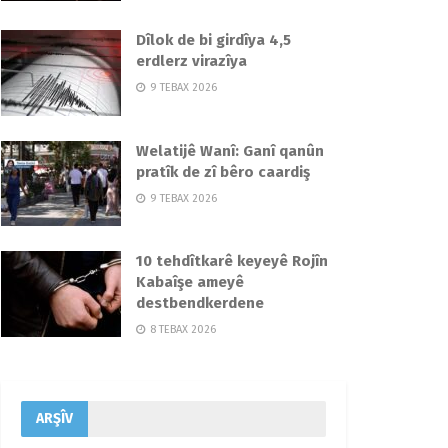
Dîlok de bi girdîya 4,5
erdlerz virazîya
9 TEBAX 2026
Welatijê Wanî: Ganî qanûn
pratîk de zî bêro caardiş
9 TEBAX 2026
10 tehdîtkarê keyeyê Rojîn
Kabaîşe ameyê
destbendkerdene
8 TEBAX 2026
ARŞÎV