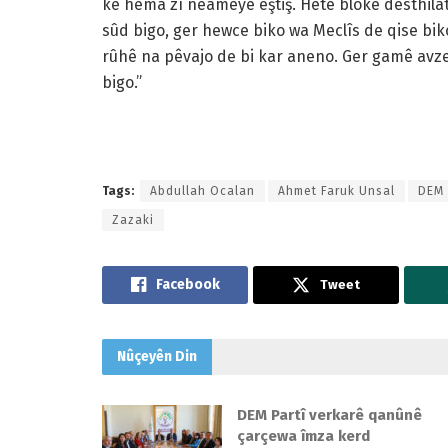
ke hema zî nêameyê eştiş. Hetê blokê desthilat
sûd bigo, ger hewce biko wa Meclîs de qise bik
rûhê na pêvajo de bi kar aneno. Ger gamê avzel
bigo.”
Tags:
Abdullah Ocalan
Ahmet Faruk Unsal
DEM 
Zazaki
Tweet
Nûçeyên
Din
DEM Partî verkarê qanûnê
çarçewa îmza kerd