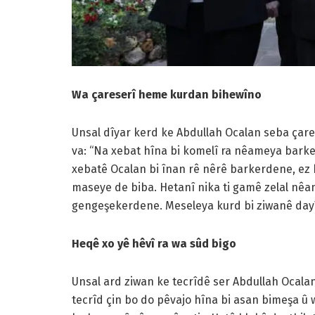
Wa çareserî heme kurdan bihewîno
Unsal dîyar kerd ke Abdullah Ocalan seba çarese
va: “Na xebat hîna bi komelî ra nêameya barke
xebatê Ocalan bi înan rê nêrê barkerdene, ez 
maseye de biba. Hetanî nika ti gamê zelal nêam
gengeşekerdene. Meseleya kurd bi ziwanê dayîk
Heqê xo yê hêvî ra wa sûd bigo
Unsal ard ziwan ke tecrîdê ser Abdullah Ocala
tecrîd çin bo do pêvajo hîna bi asan bimeşa û 