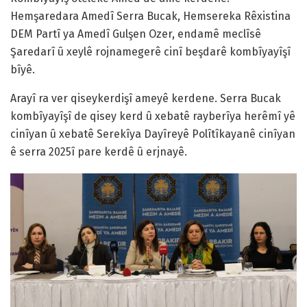
Hemşaredara Amedî Serra Bucak, Hemsereka Rêxistina
DEM Partî ya Amedî Gulşen Ozer, endamê meclîsê
Şaredarî û xeylê rojnamegerê cinî beşdarê kombîyayîşî
bîyê.
Arayî ra ver qiseykerdişî ameyê kerdene. Serra Bucak
kombîyayîşî de qisey kerd û xebatê rayberîya herêmî yê
cinîyan û xebatê Serekîya Dayîreyê Polîtîkayanê cinîyan
ê serra 2025î pare kerdê û erjnayê.