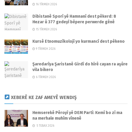
16 TÎRMEH 2026
Dibistanê Sporî yê Hamnanî dest pêkerd: 8
Hezar û 377 gedeyî bêpere perwerde gênê
15 TÎRMEH 2026
Kursê Etnomuzîkolojî yo kurmancî dest pêkeno
9 TÎRMEH 2026
Şaredarîya Şaristanê Girdî do hîrê cayan ra aşûre
vila bikero
6 TÎRMEH 2026
XEBERÊ KE ZAF AMEYÊ WENDIŞ
Hemserekê Pêroyî yê DEM Partî: Kemî bo zî ma
na merhale muhîm vînenê
5 TEBAX 2026