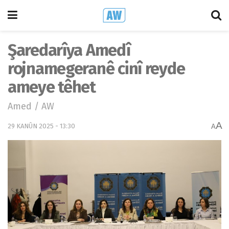
Şaredarîya Amedî
rojnamegeranê cinî reyde
ameye têhet
Amed / AW
A
29 KANÛN 2025 - 13:30
A