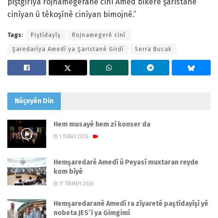
piştgirîya rojnamegeranê cinî Amed bikerê şaristanê
cinîyan û têkoşînê cinîyan bimojnê.”
Tags:
Piştîdayîş
Rojnamegerê cinî
Şaredarîya Amedî ya Şaristanê Girdî
Serra Bucak
Nûçeyên
Din
Hem musayê hem zî konser da
1 TEBAX 2026
Hemşaredarê Amedî û Peyasî muxtaran reyde
kom bîyê
17 TÎRMEH 2026
Hemşaredaranê Amedî ra zîyaretê paştîdayîşî yê
nobeta JES’î ya Gimgimî