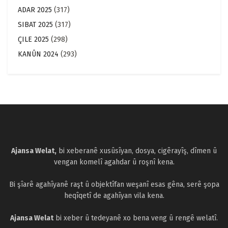
ADAR 2025
(317)
SIBAT 2025
(317)
ÇILE 2025
(298)
KANÛN 2024
(293)
Ajansa Welat,
bi xeberanê xusûsîyan, dosya, cigêrayîş, dîmen û
vengan komelî agahdar û roşnî kena.
Bi şîarê agahîyanê raşt û objektîfan weşanî esas gêna, serê şopa
heqîqetî de agahîyan vila kena.
Ajansa Welat
bi xeber û tedeyanê xo bena veng û rengê welatî.