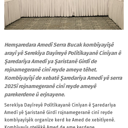
Hemşaredara Amedî Serra Bucak kombîyayîşê
arayî yê Serekîya Dayîreyê Polîtîkayanê Cinîyan ê
Şaredarîya Amedî ya Şaristanê Girdî de
rojnamegeranê cinî reyde ameye têhet.
Kombîyayîşî de xebatê Şaredarîya Amedî yê serra
2025î rojnamegeranê cinî reyde ameyê
parekerdene û erjnayene.
Serekîya Dayîreyê Polîtîkayanê Cinîyan ê Şaredarîya
Amedî yê Şaristanê Girdî rojnamegeranê cinî reyde
kombîyayîşêk organîze kerd ke Amed de xebitîyenê.
Kombîyayîş otelêkê Amed de ame kerdene.