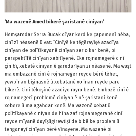
‘Ma wazenê Amed bikerê şaristanê cinîyan’
Hemşaredar Serra Bucak dîyar kerd ke çapemenî nêba,
cinî zî nêasenê û vat: “Cinîyê ke têgêrayîşê azadîya
cinîyan de polîtîkayanê cinîyan ser o kar kenê, bi
perspektîfê cinîyan xebitîyenê. Eke rojnamegerê cinî
çin bî, xebatê cinîyan ê şaredarîyan zî nêasenê. Ma waşt
ma embazanê cinî ê rojnameger reyde bêrê têhet,
yewbînan bişinasnê û xebatanê xo înan reyde pare
bikerê. Cinî têkoşînê azadîye rayra benê. Embazê cinî ê
rojnamegerî problemê cinîyan ê nê şaristanî kenê
xebere û ma agahdar kenê. Ma wazenê xebat û
polîtîkayanê cinîyan de hîna zaf rojnamegeranê cinî
reyde mîyanê dayîşûgirewtişî de bibê ke problem û
tenganeyî cinîyan bêrê vînayene. Ma wazenê bi