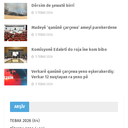
Dêrsim de şewatê birrî
5 TEBAX 2026
Madeyê ‘qanûnê çarçewa’ ameyî parekerdene
5 TEBAX 2026
Komîsyonê Edaletî do roja îne kom bibo
5 TEBAX 2026
Verkarê qanûnê çarçewa yeno eşkerakerdiş:
Verkar 12 nuqtayan ra yeno pê
5 TEBAX 2026
ARŞÎV
TEBAX 2026
(64)