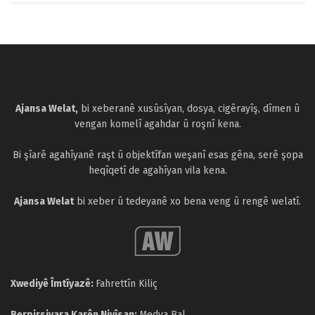
Ajansa Welat,
bi xeberanê xusûsîyan, dosya, cigêrayîş, dîmen û
vengan komelî agahdar û roşnî kena.
Bi şîarê agahîyanê raşt û objektîfan weşanî esas gêna, serê şopa
heqîqetî de agahîyan vila kena.
Ajansa Welat
bi xeber û tedeyanê xo bena veng û rengê welatî.
Xwediyê Îmtîyazê:
Fahrettîn Kiliç
Berpirsiyara Karên Nivîsan:
Medya Bal