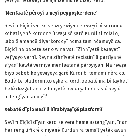
yewîya neteweyî de ajansê ma rê qisey kerd.
‘Menfaatê pêroyî ameyî peygoşkerdene’
Sevîm Bîçîcî vat ke seba yewîya neteweyî bi serran o
xebatî yenê kerdene û waştişê şarê Kurdî zî zelal o,
labelê amancê dîyarkerdeyî hema tam nêameyê ca.
Bîçîcî na babete ser o wina vat: “Zîhnîyetê kesayetî
vejîyayo vernî. Reyna zîhnîyetê rêxistinî û partîyanê
sîyasî kewtê vernîya menfaatanê pêroyîyan. Na rewşe
bîya sebeb ke yewîyeya şarê Kurdî bi temamî nêra ca.
Badê ke platformî xo eşkera kerd, xebatê ma bi taybetî
hetê dezgehan û zîhnîyetê pederşahî ra rastê xeylê
astengîyan ameyî.”
Xebatê dîplomasî û hîrabîyayîşê platformî
Sevîm Bîçîcî dîyar kerd ke vera heme astengîyan, înan
her reng û fikrê cinîyanê Kurdan ra temsîlîyetêk awan