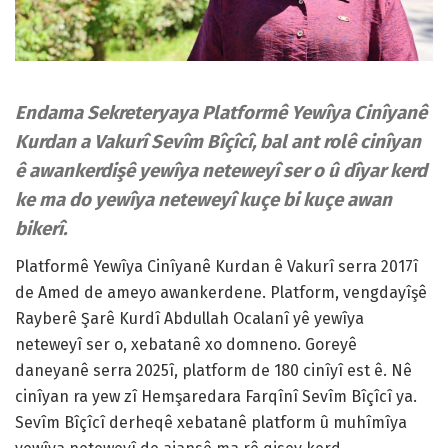
Endama Sekreteryaya Platformê Yewîya Cinîyanê
Kurdan a Vakurî Sevîm Bîçîcî, bal ant rolê cinîyan
ê awankerdişê yewîya neteweyî ser o û dîyar kerd
ke ma do yewîya neteweyî kuçe bi kuçe awan
bikerî.
Platformê Yewîya Cinîyanê Kurdan ê Vakurî serra 2017î
de Amed de ameyo awankerdene. Platform, vengdayîşê
Rayberê Şarê Kurdî Abdullah Ocalanî yê yewîya
neteweyî ser o, xebatanê xo domneno. Goreyê
daneyanê serra 2025î, platform de 180 cinîyî est ê. Nê
cinîyan ra yew zî Hemşaredara Farqînî Sevîm Bîçîcî ya.
Sevîm Bîçîcî derheqê xebatanê platform û muhîmîya