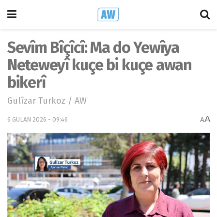
Sevîm Bîçîcî: Ma do Yewîya
Neteweyî kuçe bi kuçe awan
bikerî
Gulîzar Turkoz / AW
A
6 GULAN 2026 - 09:46
A