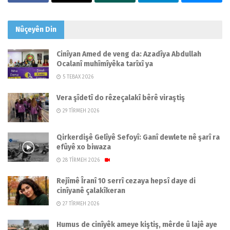
Nûçeyên
Din
Cinîyan Amed de veng da: Azadîya Abdullah
Ocalanî muhîmîyêka tarîxî ya
5 TEBAX 2026
Vera şîdetî do rêzeçalakî bêrê viraştiş
29 TÎRMEH 2026
Qirkerdişê Gelîyê Sefoyî: Ganî dewlete nê şarî ra
efûyê xo biwaza
28 TÎRMEH 2026
Rejîmê Îranî 10 serrî cezaya hepsî daye di
cinîyanê çalakîkeran
27 TÎRMEH 2026
Humus de cinîyêk ameye kiştiş, mêrde û lajê aye