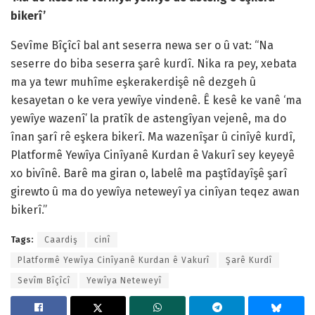
bikerî’
Sevîme Bîçîcî bal ant seserra newa ser o û vat: “Na
seserre do biba seserra şarê kurdî. Nika ra pey, xebata
ma ya tewr muhîme eşkerakerdişê nê dezgeh û
kesayetan o ke vera yewîye vindenê. Ê kesê ke vanê ‘ma
yewîye wazenî’ la pratîk de astengîyan vejenê, ma do
înan şarî rê eşkera bikerî. Ma wazenîşar û cinîyê kurdî,
Platformê Yewîya Cinîyanê Kurdan ê Vakurî sey keyeyê
xo bivînê. Barê ma giran o, labelê ma paştîdayîşê şarî
girewto û ma do yewîya neteweyî ya cinîyan teqez awan
bikerî.”
Tags:
Caardiş
cinî
Platformê Yewîya Cinîyanê Kurdan ê Vakurî
Şarê Kurdî
Sevîm Bîçîcî
Yewîya Neteweyî