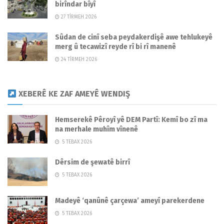
birîndar bîyî
27 TÎRMEH 2026
Sûdan de cinî seba peydakerdişê awe tehlukeyê
merg û tecawizî reyde rî bi rî manenê
24 TÎRMEH 2026
XEBERÊ KE ZAF AMEYÊ WENDIŞ
Hemserekê Pêroyî yê DEM Partî: Kemî bo zî ma
na merhale muhîm vînenê
5 TEBAX 2026
Dêrsim de şewatê birrî
5 TEBAX 2026
Madeyê ‘qanûnê çarçewa’ ameyî parekerdene
5 TEBAX 2026