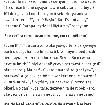
kerdo: “Temsîlkarê heme bawerîyan, merdimê wayîrê
fikir û rêxistinanê cîyayan tewrê xebatanê ma bîyî. Bi
101 delegeyan koordînasyon û sekreterya ameyê
awankerdene. Zîyaretê Başûrê Kurdîstanî ameyî
kerdene û Ewropa reyde têkîlîyî ameyî ronayene.”
‘Eke cêrî ra nêro awankerdene, corî ra nêbeno’
Sevîm Bîçîcî da zanayene eke yewîye tena çarçewaya
partî û dezgehan de bimana û bi zîhnîyetê pederşahî
bêra rayraberdene, do binkewo. Sevîm Bîçîcî wina
dewam kerd: “Cinîyî wazenê yewya neteweyî bi her şeklî
bêra caardiş. Ma nê fikrî kerd amancê xo; ganî yewîya
neteweyî kuçe bi kuçe bêra awankerdene. Ma wazenê
kulturê Kurdkî yê piştîdayîş û heskerdişî reyna geş
bikerî. No ganî kuçe, taxe, qezayan ra dest pêbikero.
Eke yewîye cêrî ra awan nêba, corî ra awan nêbena.”
‘Ma do kesê ke vernîya yewîye de asteng ê eşkera