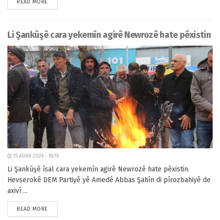
READ MORE
Li Şankûşê cara yekemîn agirê Newrozê hate pêxistin
15 ADAR 2026 - 18:55
Li Şankûşê îsal cara yekemîn agirê Newrozê hate pêxistin.
Hevserokê DEM Partiyê yê Amedê Abbas Şahîn di pîrozbahiyê de
axivî ...
READ MORE