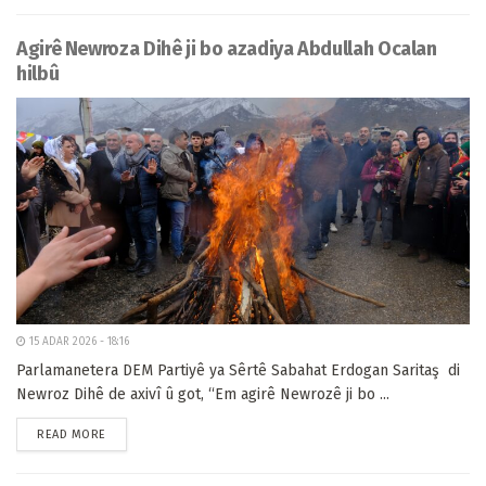
Agirê Newroza Dihê ji bo azadiya Abdullah Ocalan
hilbû
15 ADAR 2026 - 18:16
Parlamanetera DEM Partiyê ya Sêrtê Sabahat Erdogan Saritaş di
Newroz Dihê de axivî û got, “Em agirê Newrozê ji bo ...
READ MORE