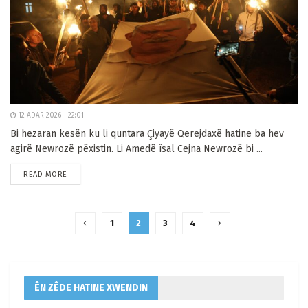
12 ADAR 2026 - 22:01
Bi hezaran kesên ku li quntara Çiyayê Qerejdaxê hatine ba hev
agirê Newrozê pêxistin. Li Amedê îsal Cejna Newrozê bi ...
READ MORE
1
2
3
4
ÊN ZÊDE HATINE XWENDIN