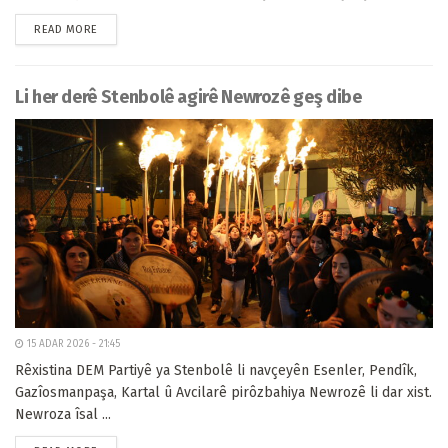
READ MORE
Li her derê Stenbolê agirê Newrozê geş dibe
15 ADAR 2026 - 21:45
Rêxistina DEM Partiyê ya Stenbolê li navçeyên Esenler, Pendîk,
Gazîosmanpaşa, Kartal û Avcilarê pirôzbahiya Newrozê li dar xist.
Newroza îsal ...