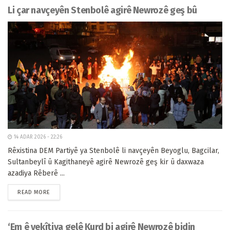
Li çar navçeyên Stenbolê agirê Newrozê geş bû
14 ADAR 2026 - 22:26
Rêxistina DEM Partiyê ya Stenbolê li navçeyên Beyoglu, Bagcilar,
Sultanbeylî û Kagithaneyê agirê Newrozê geş kir û daxwaza
azadiya Rêberê ...
READ MORE
‘Em ê yekîtiya gelê Kurd bi agirê Newrozê bidin