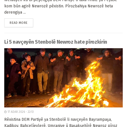
kom bûn agirê Newrozê pêxistin. Pîrozbahiya Newrozê heta
derengiya ...
READ MORE
Li 5 navçeyên Stenbolê Newroz hate pîrozkirin
17 ADAR 2026 - 22:13
Rêxistina DEM Partiyê ya Stenbolê li navçeyên Bayrampaşa,
Kadikoy, Bahçelîevlerê, Umraniye û Başakşehîrê Newroz pîroz