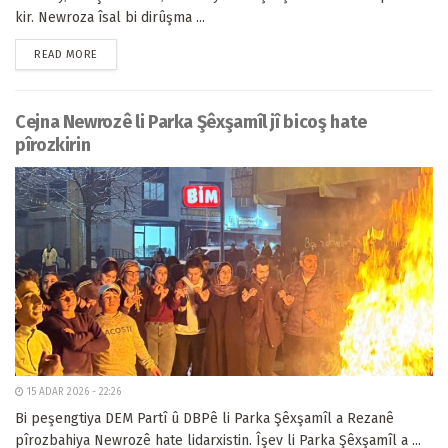
kir. Newroza îsal bi dirûşma ...
READ MORE
Cejna Newrozê li Parka Şêxşamîl jî bicoş hate
pîrozkirin
15 ADAR 2026 - 22:26
Bi peşengtiya DEM Partî û DBPê li Parka Şêxşamîl a Rezanê
pîrozbahiya Newrozê hate lidarxistin. Îşev li Parka Şêxşamîl a ...