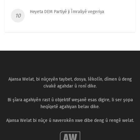
Heyeta DEM Partiyê ji Îmraliyê vegeriya
Ajansa Welat, bi nûçeyên taybet, dosya, lêkolîn, dîmen û deng
civakê agahdar û ronî dike.
Bi şîara agahiyên rast û objektif weşanê esas digire, li ser şopa
heqîqetê agahiyan belav dike.
Ajansa Welat bi nûçe û naverokên xwe dibe deng û rengê welat.