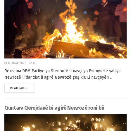
12 ADAR 2026 - 22:34
Rêxistina DEM Partiyê ya Stenbolê li navçeya Esenyurtê şahiya
Newrozê li dar xist û agirê Newrozê geş kir. Li navçeyên ...
READ MORE
Quntara Qerejdaxê bi agirê Newrozê ronî bû