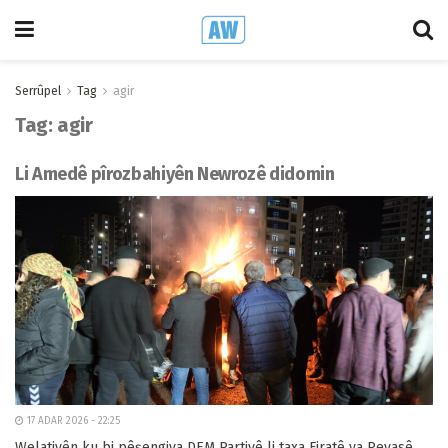
Serrûpel
Tag
agir
Tag:
agir
Li Amedê pîrozbahiyên Newrozê didomin
17 ADAR 2026 - 22:25
Welatiyên ku bi pêşengiya DEM Partiyê li taxa Firatê ya Peyasê