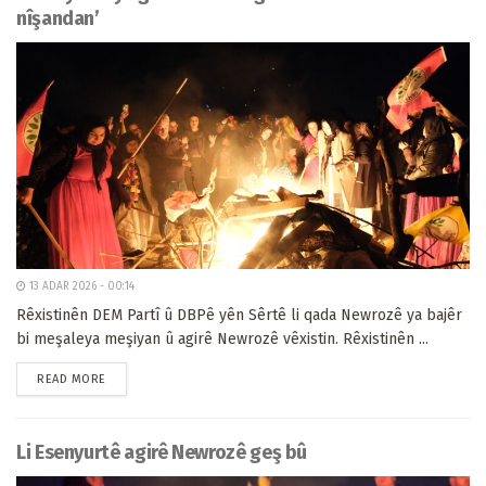
nîşandan’
13 ADAR 2026 - 00:14
Rêxistinên DEM Partî û DBPê yên Sêrtê li qada Newrozê ya bajêr
bi meşaleya meşiyan û agirê Newrozê vêxistin. Rêxistinên ...
READ MORE
Li Esenyurtê agirê Newrozê geş bû