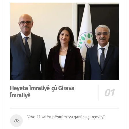
Heyeta Îmraliyê çû Girava
Îmraliyê
Vaye 12 xalên pêşnûmeya qanûna çarçoveyî