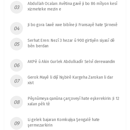
Abdullah Ocalan: Avêtina gavê ji bo 86 mîlyon kesî
xizmeteke mezin e
Ji bo gora lawê xwe bibîne ji Fransayê hate Şirnexê
Serhat Eren: Nezî 3 hezar û 900 girtiyên siyasî dê
bên berdan
AKPê û Akin Gurlek Abdulkadîr Selvî derewandin
Gerok Mayê li dijî hişbirê Kargeha Zarokan li dar
xist
Pêşnûmeya qanûna çarçoveyî hate eşkerekirin: Ji 12
xalan pêk tê
Li gelek bajaran Komkujiya Şengalê hate
şermezarkirin