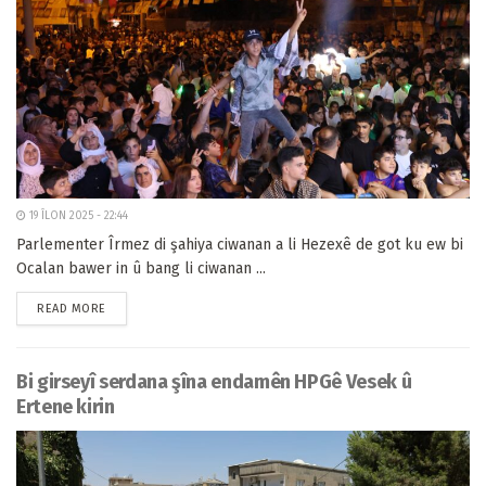
19 ÎLON 2025 - 22:44
Parlementer Îrmez di şahiya ciwanan a li Hezexê de got ku ew bi
Ocalan bawer in û bang li ciwanan ...
READ MORE
Bi girseyî serdana şîna endamên HPGê Vesek û
Ertene kirin