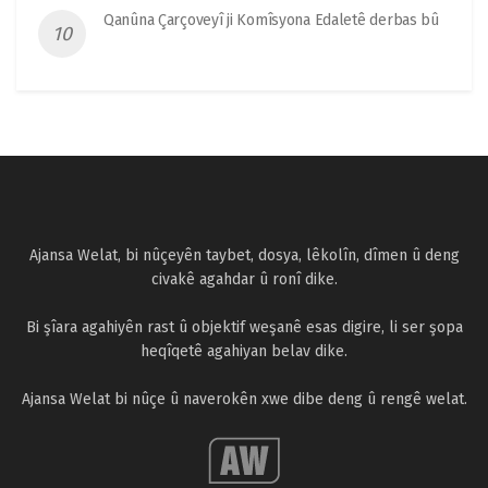
Qanûna Çarçoveyî ji Komîsyona Edaletê derbas bû
Ajansa Welat, bi nûçeyên taybet, dosya, lêkolîn, dîmen û deng
civakê agahdar û ronî dike.
Bi şîara agahiyên rast û objektif weşanê esas digire, li ser şopa
heqîqetê agahiyan belav dike.
Ajansa Welat bi nûçe û naverokên xwe dibe deng û rengê welat.