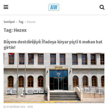
Serrûpel
Tag
Hezex
Tag:
Hezex
Bûyera destdirêjiyê: Îfadeya kiryar piştî 6 mehan hat
girtin!
29 HEZÎRAN 2026 - 09:52