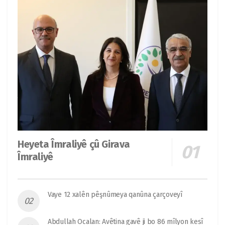
Heyeta Îmraliyê çû Girava
Îmraliyê
Vaye 12 xalên pêşnûmeya qanûna çarçoveyî
Abdullah Ocalan: Avêtina gavê ji bo 86 mîlyon kesî