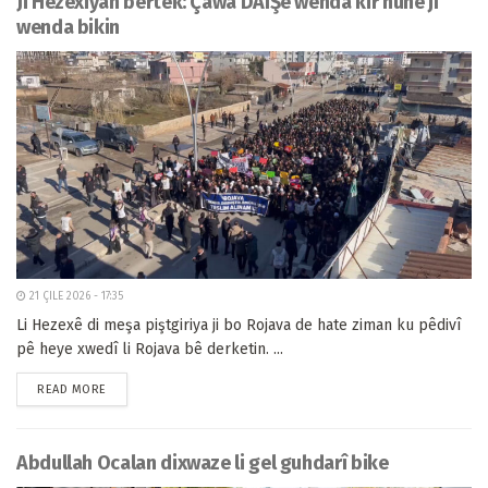
Ji Hezexiyan bertek: Çawa DAIŞê wenda kir hûnê jî
wenda bikin
21 ÇILE 2026 - 17:35
Li Hezexê di meşa piştgiriya ji bo Rojava de hate ziman ku pêdivî
pê heye xwedî li Rojava bê derketin. ...
READ MORE
Abdullah Ocalan dixwaze li gel guhdarî bike