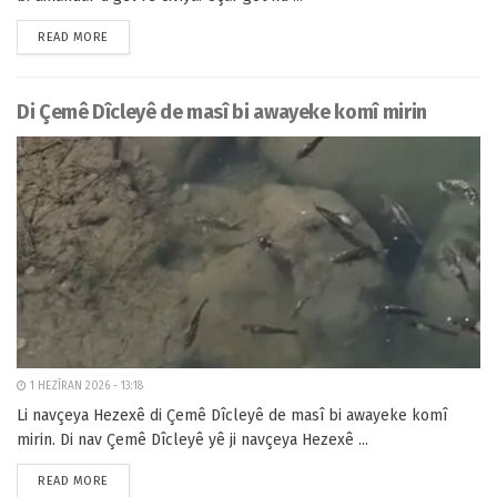
READ MORE
Di Çemê Dîcleyê de masî bi awayeke komî mirin
1 HEZÎRAN 2026 - 13:18
Li navçeya Hezexê di Çemê Dîcleyê de masî bi awayeke komî
mirin. Di nav Çemê Dîcleyê yê ji navçeya Hezexê ...
READ MORE