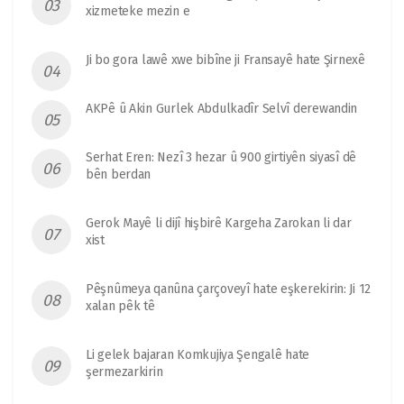
xizmeteke mezin e
Ji bo gora lawê xwe bibîne ji Fransayê hate Şirnexê
AKPê û Akin Gurlek Abdulkadîr Selvî derewandin
Serhat Eren: Nezî 3 hezar û 900 girtiyên siyasî dê
bên berdan
Gerok Mayê li dijî hişbirê Kargeha Zarokan li dar
xist
Pêşnûmeya qanûna çarçoveyî hate eşkerekirin: Ji 12
xalan pêk tê
Li gelek bajaran Komkujiya Şengalê hate
şermezarkirin