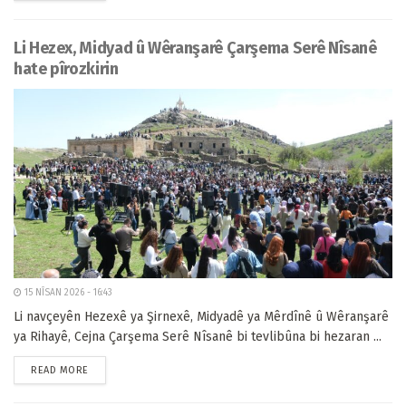
Li Hezex, Midyad û Wêranşarê Çarşema Serê Nîsanê
hate pîrozkirin
15 NÎSAN 2026 - 16:43
Li navçeyên Hezexê ya Şirnexê, Midyadê ya Mêrdînê û Wêranşarê
ya Rihayê, Cejna Çarşema Serê Nîsanê bi tevlibûna bi hezaran ...
READ MORE