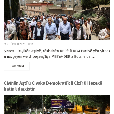
23 TÎRMEH 2025 - 13:18
Şirnex - Dayikên Aştiyê, rêxistinên DBPê û DEM Partiyê yên Şirnex
û navçeyên wê di pêşengtiya MEBYA-DER a Botanê de, ...
READ MORE
Civînên Aştî û Civaka Demokratîk li Cizîr û Hezexê
hatin lidarxistin