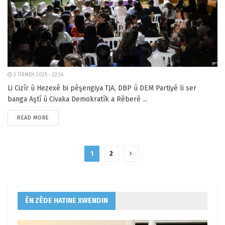
3 TÎRMEH 2025 - 22:36
Li Cizîr û Hezexê bi pêşengiya TJA, DBP û DEM Partiyê li ser
banga Aştî û Civaka Demokratîk a Rêberê ...
READ MORE
1
2
ÊN ZÊDE HATINE XWENDIN