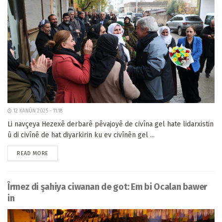
12 KANÛN 2025 - 11:18
Li navçeya Hezexê derbarê pêvajoyê de civîna gel hate lidarxistin
û di civînê de hat diyarkirin ku ev civînên gel ...
READ MORE
Îrmez di şahiya ciwanan de got: Em bi Ocalan bawer
in