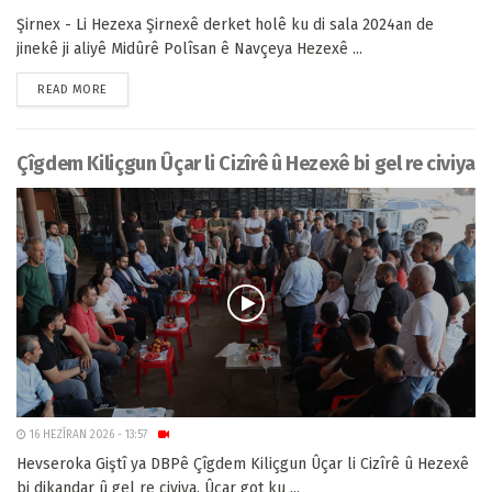
Şirnex - Li Hezexa Şirnexê derket holê ku di sala 2024an de
jinekê ji aliyê Midûrê Polîsan ê Navçeya Hezexê ...
READ MORE
Çîgdem Kiliçgun Ûçar li Cizîrê û Hezexê bi gel re civiya
16 HEZÎRAN 2026 - 13:57
Hevseroka Giştî ya DBPê Çîgdem Kiliçgun Ûçar li Cizîrê û Hezexê
bi dikandar û gel re civiya. Ûçar got ku ...