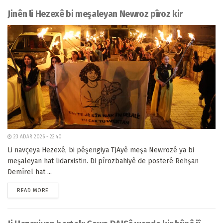
Jinên li Hezexê bi meşaleyan Newroz pîroz kir
23 ADAR 2026 - 22:40
Li navçeya Hezexê, bi pêşengiya TJAyê meşa Newrozê ya bi
meşaleyan hat lidarxistin. Di pîrozbahiyê de posterê Rehşan
Demîrel hat ...
READ MORE