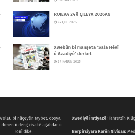
6 NÎSAN 2026
e
ROJEVA 24ê ÇILEYA 2026AN
24 ÇILE 2026
ê
Xwebûn bi manşeta ‘Sala Hêvî
û Azadiyê’ derket
29 KANÛN 2025
Welat, bi nûçeyên taybet, dosya,
Xwediyê Îmtîyazê:
Fahrettîn Kiliç
, dîmen û deng civakê agahdar û
ronî dike.
Berpirsiyara Karên Nivîsan:
Med