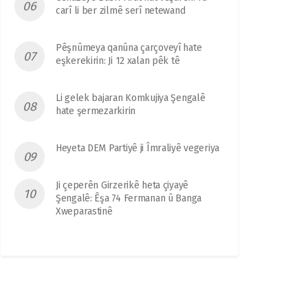
carî li ber zilmê serî netewand
Pêşnûmeya qanûna çarçoveyî hate
eşkerekirin: Ji 12 xalan pêk tê
Li gelek bajaran Komkujiya Şengalê
hate şermezarkirin
Heyeta DEM Partiyê ji Îmraliyê vegeriya
Ji çeperên Girzerikê heta çiyayê
Şengalê: Êşa 74 Fermanan û Banga
Xweparastinê