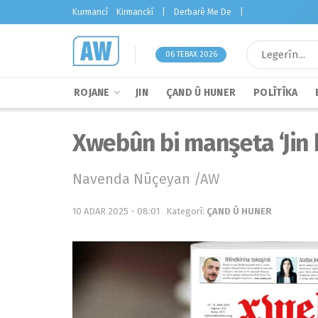
Kurmancî
Kirmanckî
|
Derbarê Me De
|
06 TEBAX 2026
ROJANE
JIN
ÇAND Û HUNER
POLÎTÎKA
Xwebûn bi manşeta ‘Jin 
Navenda Nûçeyan /AW
10 ADAR 2025 - 08:01
Kategorî:
ÇAND Û HUNER