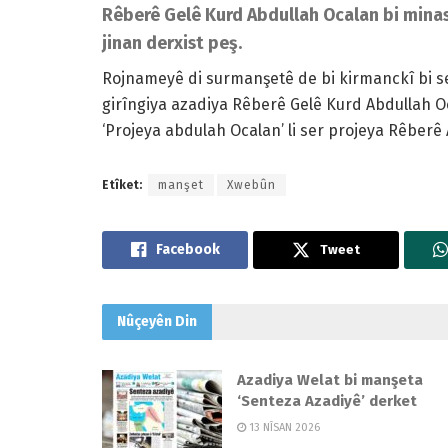
Rêberê Gelê Kurd Abdullah Ocalan bi minase
jinan derxist peş.
Rojnameyê di surmanşetê de bi kirmanckî bi se
girîngiya azadiya Rêberê Gelê Kurd Abdullah O
‘Projeya abdulah Ocalan’ li ser projeya Rêberê 
Etîket:
manşet
Xwebûn
Tweet
Nûçeyên
Din
Azadiya Welat bi manşeta
‘Senteza Azadiyê’ derket
13 NÎSAN 2026