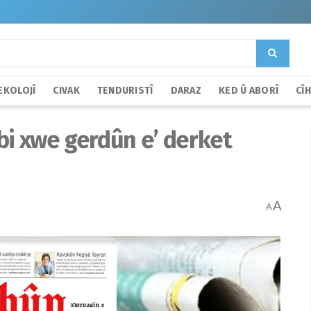
EKOLOJÎ
CIVAK
TENDURISTÎ
DARAZ
KED Û ABORÎ
CÎ
bi xwe gerdûn e’ derket
A
A