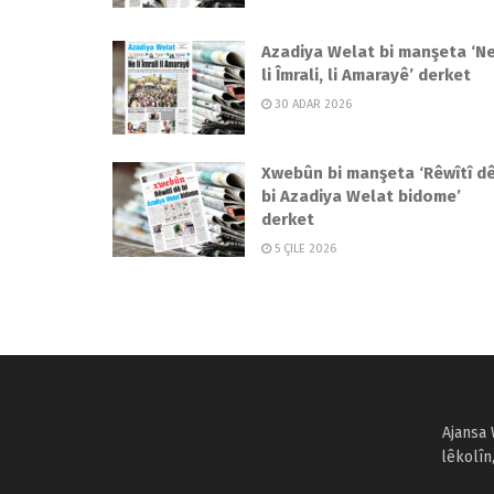
Azadiya Welat bi manşeta ‘N
li Îmrali, li Amarayê’ derket
30 ADAR 2026
Xwebûn bi manşeta ‘Rêwîtî d
bi Azadiya Welat bidome’
derket
5 ÇILE 2026
Ajansa 
lêkolîn