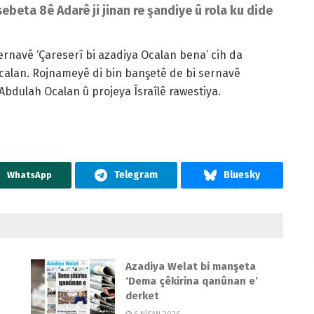
beta 8ê Adarê ji jinan re şandiye û rola ku dide
rnavê ‘Çareserî bi azadiya Ocalan bena’ cih da
calan. Rojnameyê di bin banşetê de bi sernavê
Abdulah Ocalan û projeya Îsraîlê rawestiya.
WhatsApp
Azadiya Welat bi manşeta
‘Dema çêkirina qanûnan e’
derket