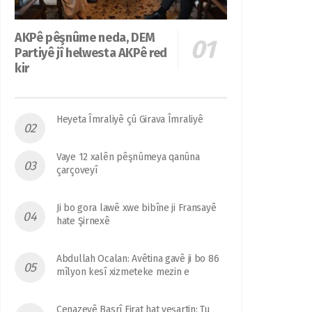
AKPê pêşnûme neda, DEM
Partiyê jî helwesta AKPê red
kir
Heyeta Îmraliyê çû Girava Îmraliyê
Vaye 12 xalên pêşnûmeya qanûna
çarçoveyî
Ji bo gora lawê xwe bibîne ji Fransayê
hate Şirnexê
Abdullah Ocalan: Avêtina gavê ji bo 86
mîlyon kesî xizmeteke mezin e
Cenazeyê Basrî Firat hat veşartin: Tu