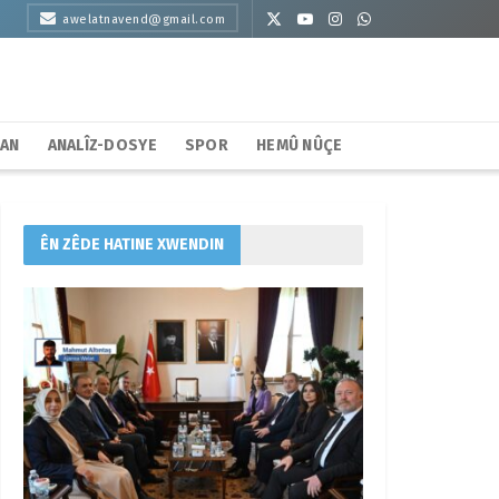
awelatnavend@gmail.com
HAN
ANALÎZ-DOSYE
SPOR
HEMÛ NÛÇE
ÊN ZÊDE HATINE XWENDIN