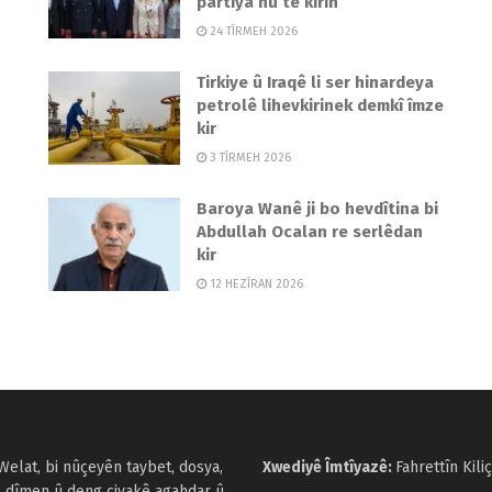
partiya nû tê kirin
24 TÎRMEH 2026
Tirkiye û Iraqê li ser hinardeya
petrolê lihevkirinek demkî îmze
kir
3 TÎRMEH 2026
Baroya Wanê ji bo hevdîtina bi
Abdullah Ocalan re serlêdan
kir
12 HEZÎRAN 2026
Welat, bi nûçeyên taybet, dosya,
Xwediyê Îmtîyazê:
Fahrettîn Kiliç
, dîmen û deng civakê agahdar û