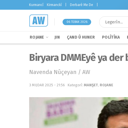
Kurmancî
Kirmanckî
|
Derbarê Me De
|
06 TEBAX 2026
ROJANE
JIN
ÇAND Û HUNER
POLÎTÎKA
Biryara DMMEyê ya der 
Navenda Nûçeyan / AW
3 MIJDAR 2025 - 21:56
Kategorî:
MANŞET
,
ROJANE