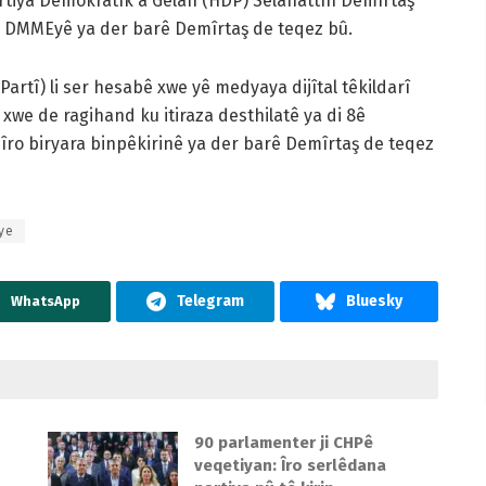
artiya Demokratîk a Gelan (HDP) Selahattîn Demîrtaş
n a DMMEyê ya der barê Demîrtaş de teqez bû.
rtî) li ser hesabê xwe yê medyaya dijîtal têkildarî
xwe de ragihand ku itiraza desthilatê ya di 8ê
î îro biryara binpêkirinê ya der barê Demîrtaş de teqez
iye
WhatsApp
90 parlamenter ji CHPê
veqetiyan: Îro serlêdana