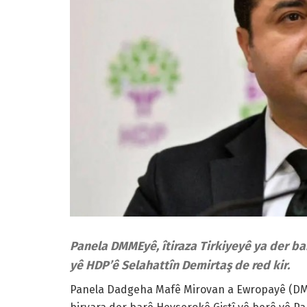
Panela DMMEyê, îtiraza Tirkiyeyê ya der ba
yê HDP’ê Selahattîn Demirtaş de red kir.
Panela Dadgeha Mafê Mirovan a Ewropayê (DMME