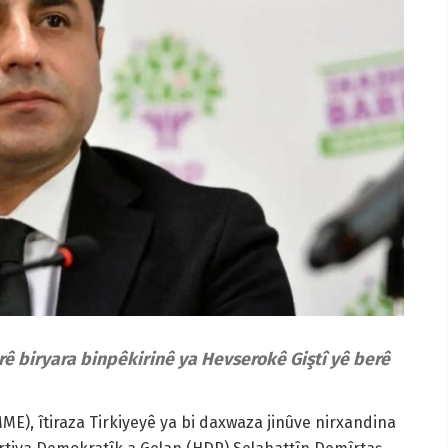
rê biryara binpêkirinê ya Hevserokê Giştî yê berê
), îtiraza Tirkiyeyê ya bi daxwaza jinûve nirxandina