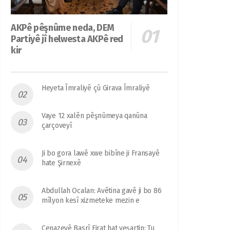
AKPê pêşnûme neda, DEM
Partiyê jî helwesta AKPê red
kir
Heyeta Îmraliyê çû Girava Îmraliyê
Vaye 12 xalên pêşnûmeya qanûna
çarçoveyî
Ji bo gora lawê xwe bibîne ji Fransayê
hate Şirnexê
Abdullah Ocalan: Avêtina gavê ji bo 86
mîlyon kesî xizmeteke mezin e
Cenazeyê Basrî Firat hat veşartin: Tu