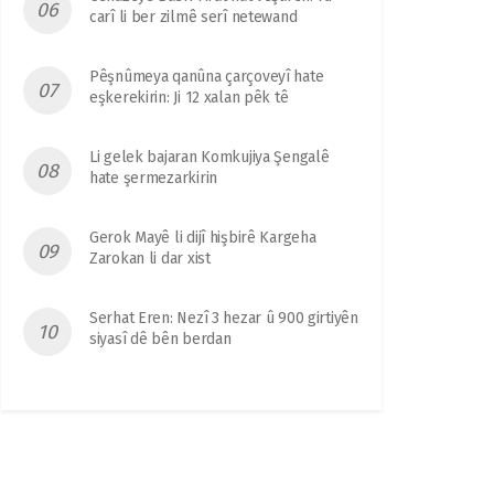
carî li ber zilmê serî netewand
Pêşnûmeya qanûna çarçoveyî hate
eşkerekirin: Ji 12 xalan pêk tê
Li gelek bajaran Komkujiya Şengalê
hate şermezarkirin
Gerok Mayê li dijî hişbirê Kargeha
Zarokan li dar xist
Serhat Eren: Nezî 3 hezar û 900 girtiyên
siyasî dê bên berdan