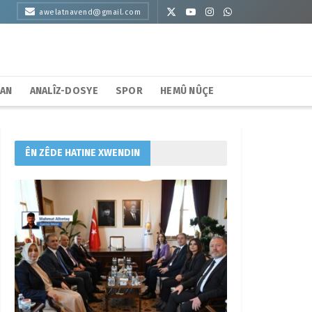
awelatnavend@gmail.com
HAN
ANALÎZ-DOSYE
SPOR
HEMÛ NÛÇE
ÊN ZÊDE HATINE XWENDIN