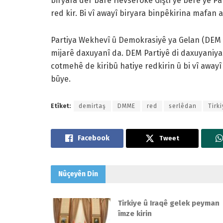
biryara der barê Hevserokê Giştî yê berê yê P
red kir. Bi vî awayî biryara binpêkirina mafa
Partiya Wekhevî û Demokrasiyê ya Gelan (DEM Pa
mijarê daxuyanî da. DEM Partiyê di daxuyaniya 
cotmehê de kiribû hatiye redkirin û bi vî away
bûye.
Etîket:
demirtaş
DMME
red
serlêdan
Tirk
Tweet
Nûçeyên
Din
Tirkiye û Iraqê gelek peyman
îmze kirin