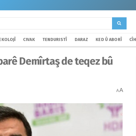
EKOLOJÎ
CIVAK
TENDURISTÎ
DARAZ
KED Û ABORÎ
CÎ
barê Demîrtaş de teqez bû
A
A