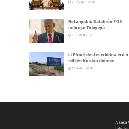
28 TÎRMEH 2026
Netanyahu: Balafirên F-35
nefiroşe Tirkiyeyê
6 TÎRMEH 2026
Li Efrînê desteserkirina erd û
milkên Kurdan didome
1 TÎRMEH 2026
Ajansa 
lêkolîn