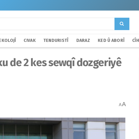
EKOLOJÎ
CIVAK
TENDURISTÎ
DARAZ
KED Û ABORÎ
CÎ
oku de 2 kes sewqî dozgeriyê
A
A