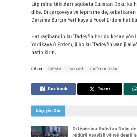
Lêpirsîna têkildarî aqûbeta Gulistan Doku ku h
dike. Di çarçoveya vê lêpirsînê de, xebatkar
Dêrsimê Burçîn Yerlîkaya û Yucel Erdem hatibû
Hat ragihandin ku îfadeyên her du kesan yên l
Yerlîkaya û Erdem, ji bo ku îfadeyên wan ji ali
hatin kirin.
Etîket:
Dêrsim
dozgerî
Gulîstan Doku
Tweet
Nûçeyên
Din
Di lêpirsîna Gulistan Doku de
Midûrê Asayîşê yê wê demê h