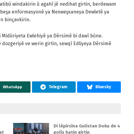
atibû windakirin û agahî jê nedihat girtin, berdewam
ên beşa enformasyonê ya Nexweşxaneya Dewletê ya
n binçavkirin.
i Midûriyeta Ewlehiyê ya Dêrsimê bi dawî bûne.
yê dozgeriyê ve werin girtin, sewqî Edliyeya Dêrsimê
WhatsApp
Di lêpirsîna Gulistan Doku de 4
at
polîs hatin girtin