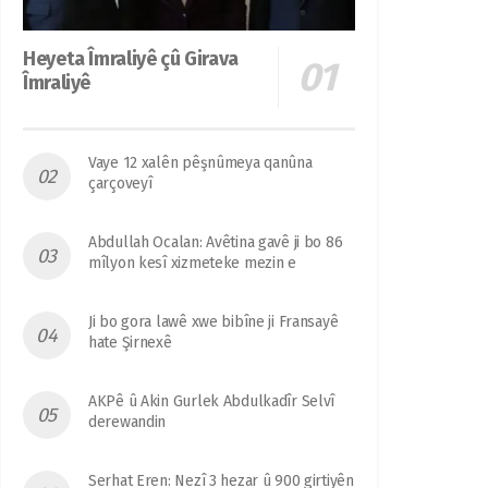
Heyeta Îmraliyê çû Girava
Îmraliyê
Vaye 12 xalên pêşnûmeya qanûna
çarçoveyî
Abdullah Ocalan: Avêtina gavê ji bo 86
mîlyon kesî xizmeteke mezin e
Ji bo gora lawê xwe bibîne ji Fransayê
hate Şirnexê
AKPê û Akin Gurlek Abdulkadîr Selvî
derewandin
Serhat Eren: Nezî 3 hezar û 900 girtiyên