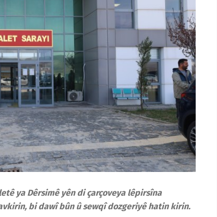
tê ya Dêrsimê yên di çarçoveya lêpirsîna
kirin, bi dawî bûn û sewqî dozgeriyê hatin kirin.