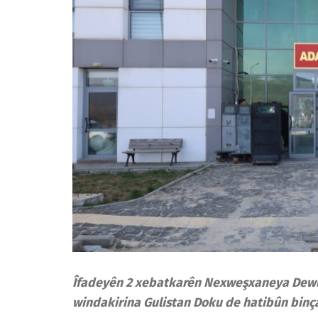
Îfadeyên 2 xebatkarên Nexweşxaneya Dewle
windakirina Gulistan Doku de hatibûn binçav