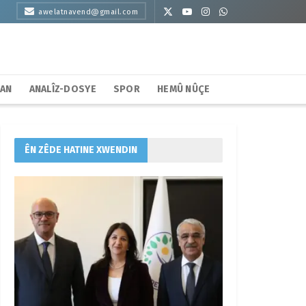
awelatnavend@gmail.com
HAN
ANALÎZ-DOSYE
SPOR
HEMÛ NÛÇE
ÊN ZÊDE HATINE XWENDIN