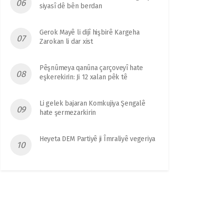
siyasî dê bên berdan
Gerok Mayê li dijî hişbirê Kargeha
Zarokan li dar xist
Pêşnûmeya qanûna çarçoveyî hate
eşkerekirin: Ji 12 xalan pêk tê
Li gelek bajaran Komkujiya Şengalê
hate şermezarkirin
Heyeta DEM Partiyê ji Îmraliyê vegeriya