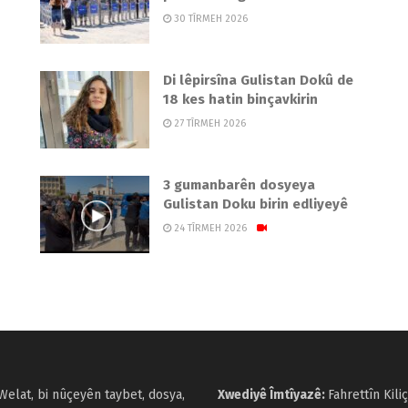
30 TÎRMEH 2026
Di lêpirsîna Gulistan Dokû de
18 kes hatin binçavkirin
27 TÎRMEH 2026
3 gumanbarên dosyeya
Gulistan Doku birin edliyeyê
24 TÎRMEH 2026
Welat, bi nûçeyên taybet, dosya,
Xwediyê Îmtîyazê:
Fahrettîn Kiliç