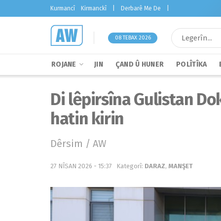
Kurmancî
Kirmanckî
|
Derbarê Me De
|
08 TEBAX 2026
ROJANE
JIN
ÇAND Û HUNER
POLÎTÎKA
Di lêpirsîna Gulistan D
hatin kirin
Dêrsim / AW
27 NÎSAN 2026 - 15:37
Kategorî:
DARAZ
,
MANŞET