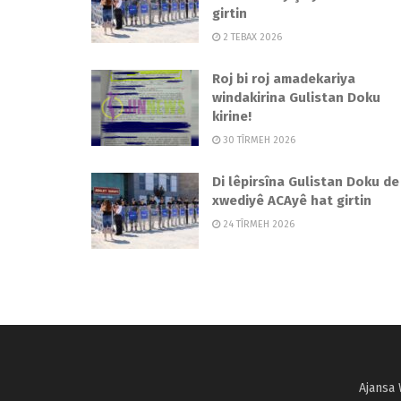
girtin
2 TEBAX 2026
Roj bi roj amadekariya
windakirina Gulistan Doku
kirine!
30 TÎRMEH 2026
Di lêpirsîna Gulistan Doku de
xwediyê ACAyê hat girtin
24 TÎRMEH 2026
Ajansa 